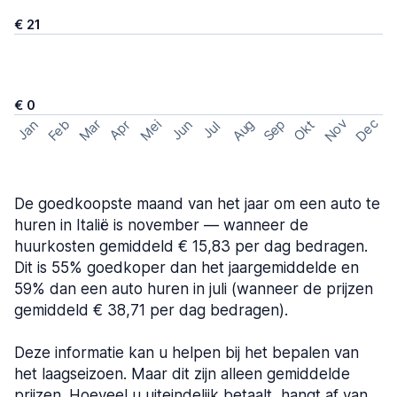
€ 21
€ 0
Nov
Dec
Feb
Aug
Sep
Mar
Mei
Okt
Jan
Apr
Jun
Jul
De goedkoopste maand van het jaar om een auto te
huren in Italië is november — wanneer de
huurkosten gemiddeld € 15,83 per dag bedragen.
Dit is 55% goedkoper dan het jaargemiddelde en
59% dan een auto huren in juli (wanneer de prijzen
gemiddeld € 38,71 per dag bedragen).
Deze informatie kan u helpen bij het bepalen van
het laagseizoen. Maar dit zijn alleen gemiddelde
prijzen. Hoeveel u uiteindelijk betaalt, hangt af van