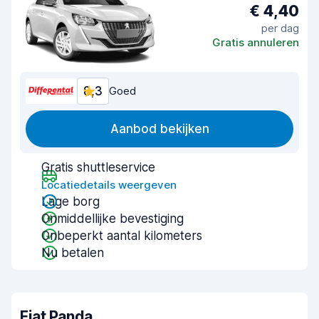
€ 4,40
per dag
Gratis annuleren
8,3
Goed
Aanbod bekijken
Gratis shuttleservice
Locatiedetails weergeven
Lage borg
Onmiddellijke bevestiging
Onbeperkt aantal kilometers
Nu betalen
Fiat Panda