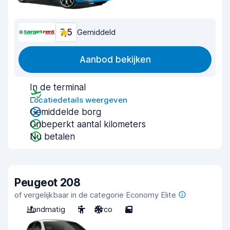
7,5
Gemiddeld
Aanbod bekijken
In de terminal
Locatiedetails weergeven
Gemiddelde borg
Onbeperkt aantal kilometers
Nu betalen
Peugeot 208
of vergelijkbaar in de categorie Economy Elite
Handmatig
5
Airco
5