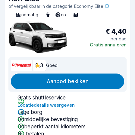
of vergelijkbaar in de categorie Economy Elite
Handmatig
5
Airco
5
€ 4,40
per dag
Gratis annuleren
8,3
Goed
Aanbod bekijken
Gratis shuttleservice
Locatiedetails weergeven
Lage borg
Onmiddellijke bevestiging
Onbeperkt aantal kilometers
Nu betalen