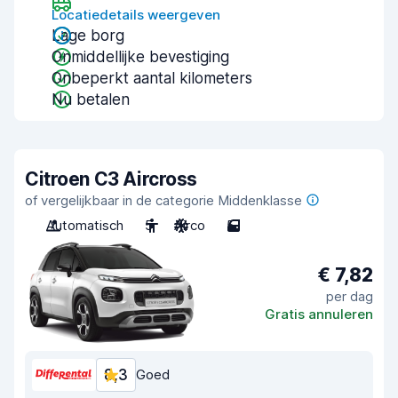
Locatiedetails weergeven
Lage borg
Onmiddellijke bevestiging
Onbeperkt aantal kilometers
Nu betalen
Citroen C3 Aircross
of vergelijkbaar in de categorie Middenklasse
Automatisch
5
Airco
5
€ 7,82
per dag
Gratis annuleren
8,3
Goed