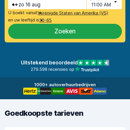
zo 16 aug
11:00 AM
U boekt vanuit
Verenigde Staten van Amerika (VS)
en uw leeftijd is
30-65
Zoeken
Uitstekend beoordeeld
279.598 recensies op
1000+ autoverhuurbedrijven
Goedkoopste tarieven