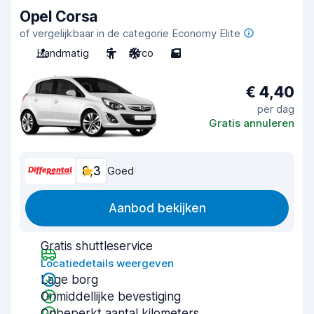
Opel Corsa
of vergelijkbaar in de categorie Economy Elite
Handmatig
5
Airco
5
€ 4,40
per dag
Gratis annuleren
8,3
Goed
Aanbod bekijken
Gratis shuttleservice
Locatiedetails weergeven
Lage borg
Onmiddellijke bevestiging
Onbeperkt aantal kilometers