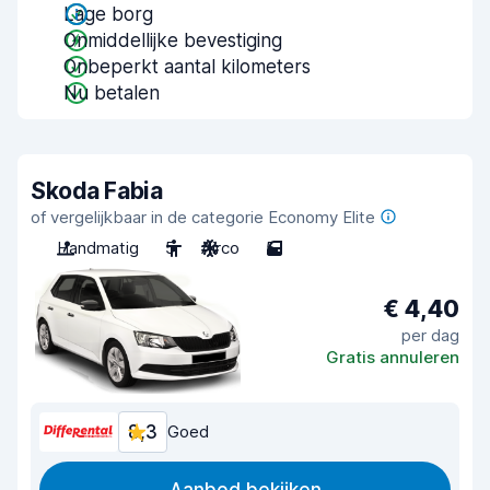
Lage borg
Onmiddellijke bevestiging
Onbeperkt aantal kilometers
Nu betalen
Skoda Fabia
of vergelijkbaar in de categorie Economy Elite
Handmatig
5
Airco
5
€ 4,40
per dag
Gratis annuleren
8,3
Goed