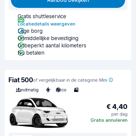
Aanbod bekijken
Gratis shuttleservice
Locatiedetails weergeven
Lage borg
Onmiddellijke bevestiging
Onbeperkt aantal kilometers
Nu betalen
Fiat 500
of vergelijkbaar in de categorie Mini
Handmatig
4
Airco
3
€ 4,40
per dag
Gratis annuleren