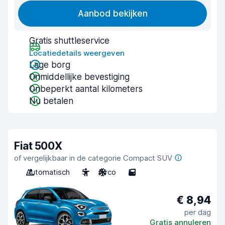
Aanbod bekijken
Gratis shuttleservice
Locatiedetails weergeven
Lage borg
Onmiddellijke bevestiging
Onbeperkt aantal kilometers
Nu betalen
Fiat 500X
of vergelijkbaar in de categorie Compact SUV
Automatisch
5
Airco
5
€ 8,94
per dag
Gratis annuleren