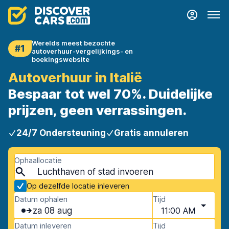
Werelds meest bezochte
#1
autoverhuur-vergelijkings- en
boekingswebsite
Autoverhuur in Italië
Bespaar tot wel 70%. Duidelijke
prijzen, geen verrassingen.
24/7 Ondersteuning
Gratis annuleren
Ophaallocatie
Op dezelfde locatie inleveren
Datum ophalen
Tijd
za 08 aug
11:00 AM
Datum inleveren
Tijd