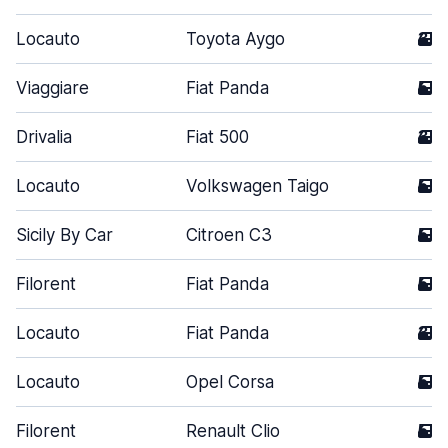
Locauto
Toyota Aygo
3
Viaggiare
Fiat Panda
5
Drivalia
Fiat 500
3
Locauto
Volkswagen Taigo
5
Sicily By Car
Citroen C3
5
Filorent
Fiat Panda
5
Locauto
Fiat Panda
3
Locauto
Opel Corsa
5
Filorent
Renault Clio
5