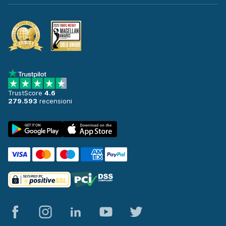
TrustScore
4.6
279.593
recensioni