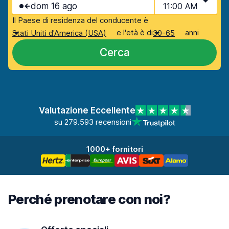
dom 16 ago
11:00 AM
Il Paese di residenza del conducente è
e l'età è di
anni
Stati Uniti d'America (USA)
30-65
Cerca
Valutazione Eccellente
su 279.593 recensioni
1000+ fornitori
Perché prenotare con noi?