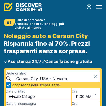
Il sito di confronto e
#1
prenotazione di autonoleggi più
visitato al mondo
Noleggio auto a Carson City
Risparmia fino al 70%. Prezzi
trasparenti senza sorprese.
Assistenza 24/7
Cancellazione gratuita
Sede di ritiro
Carson City, USA - Nevada
Riconsegna nella stessa sede
Data di ritiro
Ora
sab 08 ago
11:00 AM
Data di riconsegna
Ora