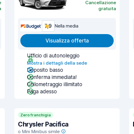
e
Cancellazione
a
gratuita
7,9
Nella media
Visualizza offerta
Ufficio di autonoleggio
Mostra i dettagli della sede
Deposito basso
Conferma immediata!
Chilometraggio illimitato
Paga adesso
Zero franchigia
Chrysler Pacifica
o Mini Minibus simile