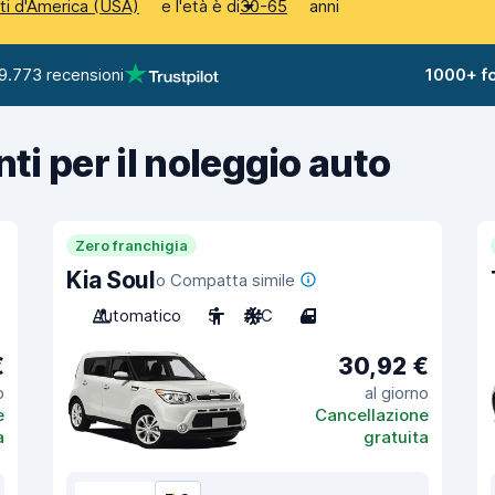
e l'età è di
anni
iti d'America (USA)
30-65
9.773 recensioni
1000+ fo
nti per il noleggio auto
Zero franchigia
Kia Soul
o Compatta simile
Automatico
5
A/C
4
€
30,92 €
o
al giorno
e
Cancellazione
a
gratuita