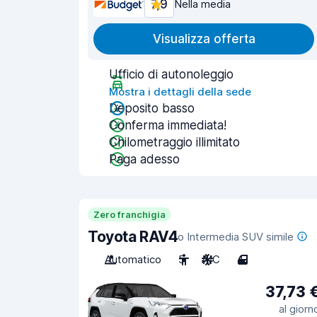
7,9
Nella media
Visualizza offerta
Ufficio di autonoleggio
Mostra i dettagli della sede
Deposito basso
Conferma immediata!
Chilometraggio illimitato
Paga adesso
Zero franchigia
Toyota RAV4
o Intermedia SUV simile
Automatico
5
A/C
4
37,73 
al giorn