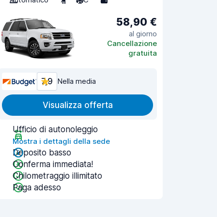
58,90 €
al giorno
Cancellazione
gratuita
7,9
Nella media
Visualizza offerta
Ufficio di autonoleggio
Mostra i dettagli della sede
Deposito basso
Conferma immediata!
Chilometraggio illimitato
Paga adesso