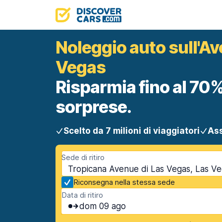
Noleggio auto sull'A
Vegas
Risparmia fino al 70%
sorprese.
Scelto da 7 milioni di viaggiatori
Ass
Sede di ritiro
Tropicana Avenue di Las Vegas, Las V
Riconsegna nella stessa sede
Data di ritiro
dom 09 ago