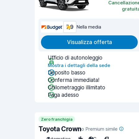
Cancellazion
gratuit
7,9
Nella media
Visualizza offerta
Ufficio di autonoleggio
Mostra i dettagli della sede
Deposito basso
Conferma immediata!
Chilometraggio illimitato
Paga adesso
Zero franchigia
Toyota Crown
o Premium simile
Automatico
5
A/C
4