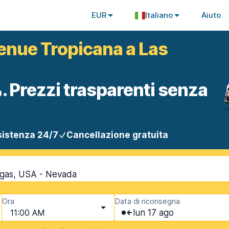
EUR
Italiano
Aiuto
venue Tropicana a Las
. Prezzi trasparenti senza
istenza 24/7
Cancellazione gratuita
egas, USA - Nevada
Ora
Data di riconsegna
11:00 AM
lun 17 ago