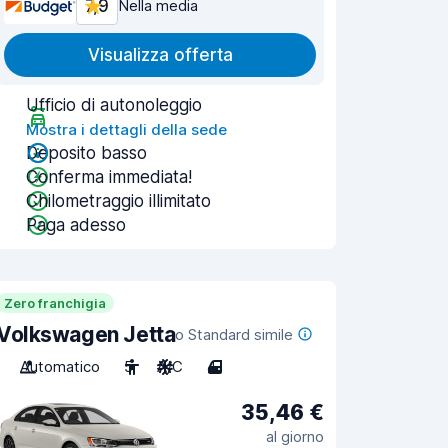
7,9
Nella media
Visualizza offerta
Ufficio di autonoleggio
Mostra i dettagli della sede
Deposito basso
Conferma immediata!
Chilometraggio illimitato
Paga adesso
Zero franchigia
Volkswagen Jetta
o Standard simile
Automatico
5
A/C
4
35,46 €
al giorno