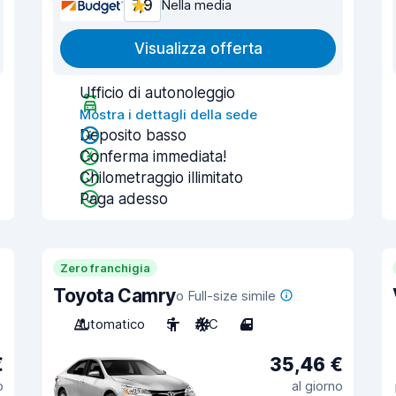
7,9
Nella media
Visualizza offerta
Ufficio di autonoleggio
Mostra i dettagli della sede
Deposito basso
Conferma immediata!
Chilometraggio illimitato
Paga adesso
Zero franchigia
Toyota Camry
o Full-size simile
Automatico
5
A/C
4
€
35,46 €
o
al giorno