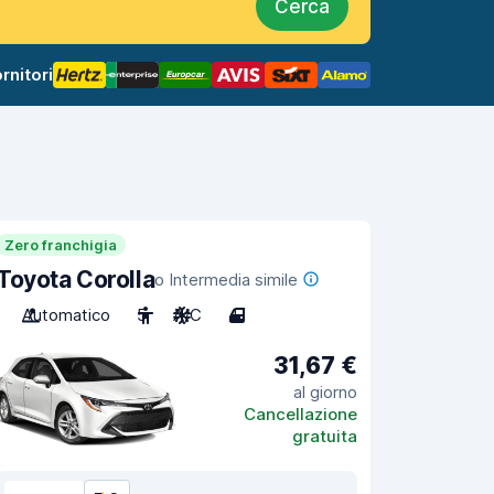
Cerca
rnitori
Zero franchigia
Toyota Corolla
o Intermedia simile
Automatico
5
A/C
4
31,67 €
al giorno
Cancellazione
gratuita