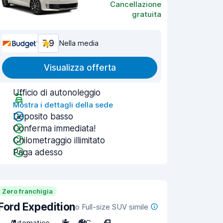
Cancellazione
gratuita
7,9
Nella media
Visualizza offerta
Ufficio di autonoleggio
Mostra i dettagli della sede
Deposito basso
Conferma immediata!
Chilometraggio illimitato
Paga adesso
Zero franchigia
Ford Expedition
o Full-size SUV simile
Automatico
7
A/C
4