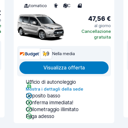
Automatico
7
A/C
4
€
47,56 €
o
e
al giorno
a
Cancellazione
gratuita
7,9
Nella media
Visualizza offerta
Ufficio di autonoleggio
Mostra i dettagli della sede
Deposito basso
Conferma immediata!
Chilometraggio illimitato
Paga adesso