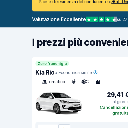
Il Paese di residenza del conducente è
Stati Un
Valutazione Eccellente
su 27
I prezzi più convenie
Zero franchigia
Kia Rio
o Economica simile
Automatico
5
A/C
4
29,41 
al giorn
Cancellazion
gratuit