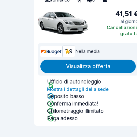
41,51 
al giorn
Cancellazion
gratuit
7,9
Nella media
Visualizza offerta
Ufficio di autonoleggio
Mostra i dettagli della sede
Deposito basso
Conferma immediata!
Chilometraggio illimitato
Paga adesso