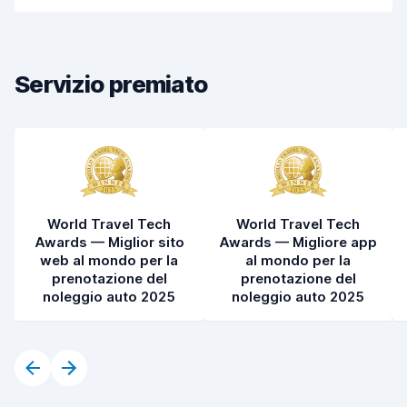
Pulizia del veicolo
8,4
Condizioni dell'auto
8,6
Servizio premiato
World Travel Tech
World Travel Tech
Awards — Miglior sito
Awards — Migliore app
web al mondo per la
al mondo per la
prenotazione del
prenotazione del
noleggio auto 2025
noleggio auto 2025