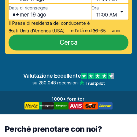
Data di riconsegna
Ora
mer 19 ago
11:00 AM
Il Paese di residenza del conducente è
e l'età è di
anni
Stati Uniti d'America (USA)
30-65
Cerca
Valutazione Eccellente
su 280.048 recensioni
1000+ fornitori
Perché prenotare con noi?