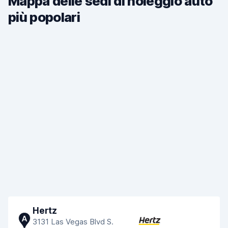
Mappa delle sedi di noleggio auto
più popolari
Hertz
A
3131 Las Vegas Blvd S.