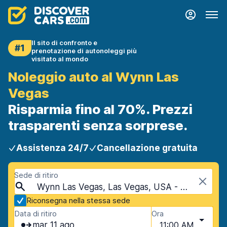
Il sito di confronto e
#1
prenotazione di autonoleggi più
visitato al mondo
Noleggio auto al Wynn Las
Vegas
Risparmia fino al 70%. Prezzi
trasparenti senza sorprese.
Assistenza 24/7
Cancellazione gratuita
Sede di ritiro
Wynn Las Vegas, Las Vegas, USA - Nevada
Riconsegna nella stessa sede
Data di ritiro
Ora
mar 11 ago
11:00 AM