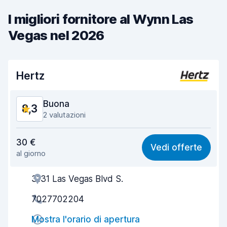
I migliori fornitore al Wynn Las
Vegas nel 2026
Hertz
Buona
8,3
2 valutazioni
Rapporto qualità-prezzo
8,1
30 €
Vedi offerte
al giorno
Facile da trovare
8,2
3131 Las Vegas Blvd S.
Gentilezza degli agenti
8,4
7027702204
Rapidità del ritiro
8,0
Mostra l'orario di apertura
Rapidità della riconsegna
8,2