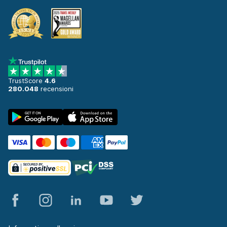
TrustScore
4.6
280.048
recensioni