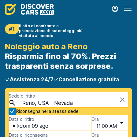
Il sito di confronto e
#1
prenotazione di autonoleggi più
visitato al mondo
Noleggio auto a Reno
Risparmia fino al 70%. Prezzi
trasparenti senza sorprese.
Assistenza 24/7
Cancellazione gratuita
Sede di ritiro
Reno, USA - Nevada
Riconsegna nella stessa sede
Data di ritiro
Ora
dom 09 ago
11:00 AM
Data di riconsegna
Ora