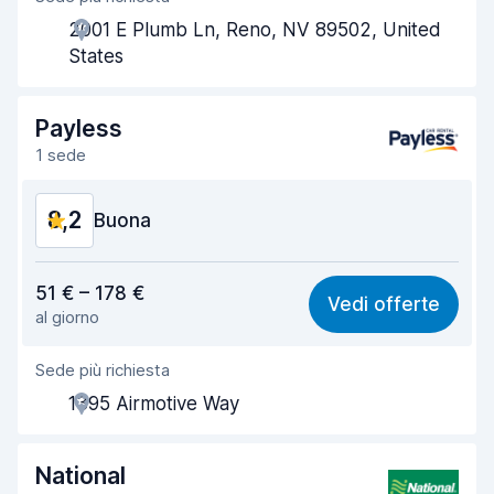
2001 E Plumb Ln, Reno, NV 89502, United
Rapidità del ritiro
7,1
States
Rapidità della riconsegna
8,6
Payless
Pulizia del veicolo
8,3
1 sede
Condizioni dell'auto
8,5
8,2
Buona
Rapporto qualità-prezzo
8,2
51 € – 178 €
Vedi offerte
al giorno
Facile da trovare
8,2
Sede più richiesta
Gentilezza degli agenti
8,3
1395 Airmotive Way
Rapidità del ritiro
8,0
Rapidità della riconsegna
8,2
National