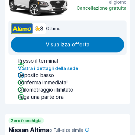
al giorno
Cancellazione gratuita
8,8
Ottimo
Visualizza offerta
Presso il terminal
Mostra i dettagli della sede
Deposito basso
Conferma immediata!
Chilometraggio illimitato
Paga una parte ora
Zero franchigia
Nissan Altima
o Full-size simile