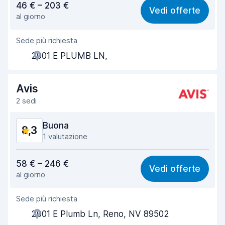
46 € – 203 €
Vedi offerte
al giorno
Facile da trovare
8,5
Sede più richiesta
Gentilezza degli agenti
9,1
2001 E PLUMB LN,
Rapidità del ritiro
8,2
Rapidità della riconsegna
8,5
Avis
2 sedi
Pulizia del veicolo
9,2
Buona
8,3
Condizioni dell'auto
9,3
1 valutazione
Rapporto qualità-prezzo
8,3
58 € – 246 €
Vedi offerte
al giorno
Facile da trovare
8,2
Sede più richiesta
Gentilezza degli agenti
8,2
2001 E Plumb Ln, Reno, NV 89502
Rapidità del ritiro
8,0