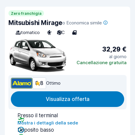
Zero franchigia
Mitsubishi Mirage
o Economica simile
Automatico
4
A/C
4
32,29 €
al giorno
Cancellazione gratuita
8,8
Ottimo
Visualizza offerta
Presso il terminal
Mostra i dettagli della sede
Deposito basso