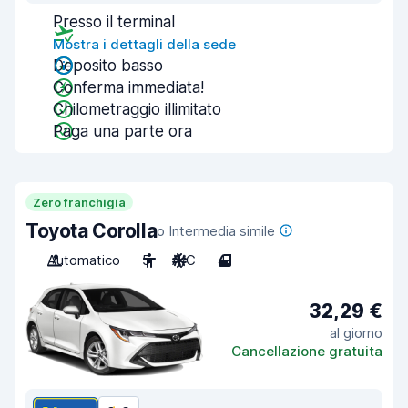
Presso il terminal
Mostra i dettagli della sede
Deposito basso
Conferma immediata!
Chilometraggio illimitato
Paga una parte ora
Zero franchigia
Toyota Corolla
o Intermedia simile
Automatico
5
A/C
4
32,29 €
al giorno
Cancellazione gratuita