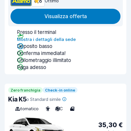
8,8
Ottimo
Visualizza offerta
Presso il terminal
Mostra i dettagli della sede
Deposito basso
Conferma immediata!
Chilometraggio illimitato
Paga adesso
Zero franchigia
Check-in online
Kia K5
o Standard simile
Automatico
5
A/C
4
35,30 €