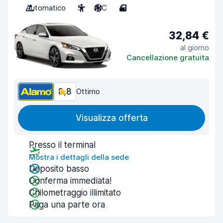
Automatico
5
A/C
4
32,84 €
al giorno
Cancellazione gratuita
8,8
Ottimo
Visualizza offerta
Presso il terminal
Mostra i dettagli della sede
Deposito basso
Conferma immediata!
Chilometraggio illimitato
Paga una parte ora