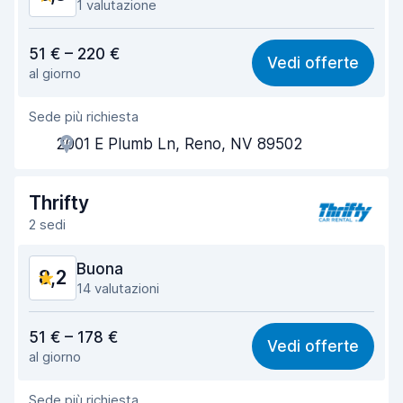
1 valutazione
Rapporto qualità-prezzo
8,3
51 € – 220 €
Vedi offerte
al giorno
Facile da trovare
8,2
Sede più richiesta
Gentilezza degli agenti
8,1
2001 E Plumb Ln, Reno, NV 89502
Rapidità del ritiro
8,0
Rapidità della riconsegna
8,2
Thrifty
2 sedi
Pulizia del veicolo
8,5
Buona
8,2
Condizioni dell'auto
8,4
14 valutazioni
Rapporto qualità-prezzo
8,0
51 € – 178 €
Vedi offerte
al giorno
Facile da trovare
8,9
Sede più richiesta
Gentilezza degli agenti
8,0