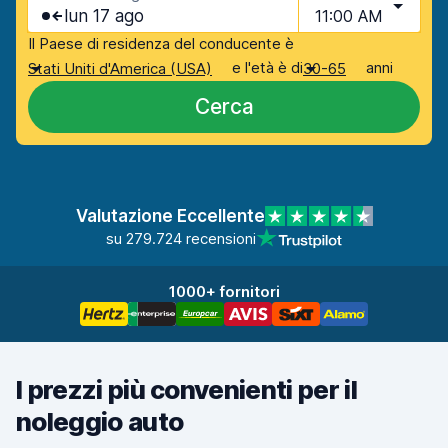
lun 17 ago
11:00 AM
Il Paese di residenza del conducente è
e l'età è di
anni
Stati Uniti d'America (USA)
30-65
Cerca
Valutazione Eccellente
su 279.724 recensioni
1000+ fornitori
I prezzi più convenienti per il
noleggio auto