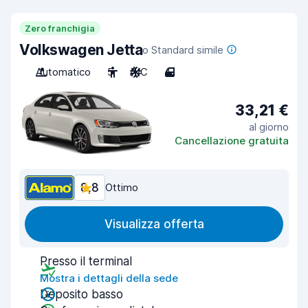
Zero franchigia
Volkswagen Jetta
o Standard simile
Automatico
5
A/C
4
33,21 €
al giorno
Cancellazione gratuita
8,8
Ottimo
Visualizza offerta
Presso il terminal
Mostra i dettagli della sede
Deposito basso