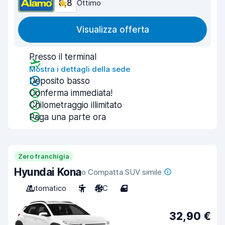
8,8
Ottimo
Visualizza offerta
Presso il terminal
Mostra i dettagli della sede
Deposito basso
Conferma immediata!
Chilometraggio illimitato
Paga una parte ora
Zero franchigia
Hyundai Kona
o Compatta SUV simile
Automatico
5
A/C
4
32,90 €