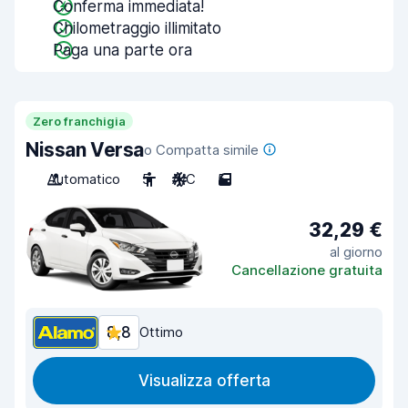
Conferma immediata!
Chilometraggio illimitato
Paga una parte ora
Zero franchigia
Nissan Versa
o Compatta simile
Automatico
5
A/C
5
32,29 €
al giorno
Cancellazione gratuita
8,8
Ottimo
Visualizza offerta