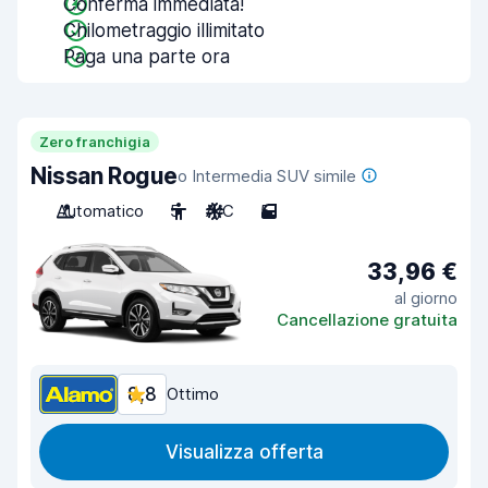
Conferma immediata!
Chilometraggio illimitato
Paga una parte ora
Zero franchigia
Nissan Rogue
o Intermedia SUV simile
Automatico
5
A/C
5
33,96 €
al giorno
Cancellazione gratuita
8,8
Ottimo
Visualizza offerta