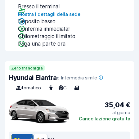
Presso il terminal
Mostra i dettagli della sede
Deposito basso
Conferma immediata!
Chilometraggio illimitato
Paga una parte ora
Zero franchigia
Hyundai Elantra
o Intermedia simile
Automatico
5
A/C
4
35,04 €
al giorno
Cancellazione gratuita