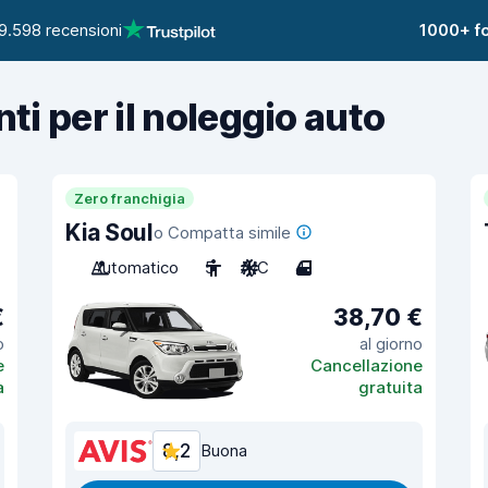
9.598 recensioni
1000+ fo
nti per il noleggio auto
Zero franchigia
Kia Soul
o Compatta simile
Automatico
5
A/C
4
€
38,70 €
o
al giorno
e
Cancellazione
a
gratuita
8,2
Buona