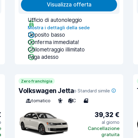
Visualizza offerta
Ufficio di autonoleggio
Mostra i dettagli della sede
Deposito basso
Conferma immediata!
Chilometraggio illimitato
Paga adesso
Zero franchigia
Volkswagen Jetta
o Standard simile
Automatico
5
A/C
4
€
39,32 €
o
al giorno
e
Cancellazione
a
gratuita