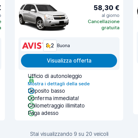
€
58,30 €
o
al giorno
e
Cancellazione
a
gratuita
8,2
Buona
Visualizza offerta
Ufficio di autonoleggio
Mostra i dettagli della sede
Deposito basso
Conferma immediata!
Chilometraggio illimitato
Paga adesso
Stai visualizzando 9 su 20 veicoli