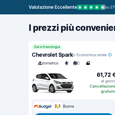
Valutazione Eccellente
su 27
I prezzi più convenie
Zero franchigia
Chevrolet Spark
o Economica simile
Automatico
4
A/C
4
61,72 
al giorn
Cancellazion
gratuit
8,1
Buona