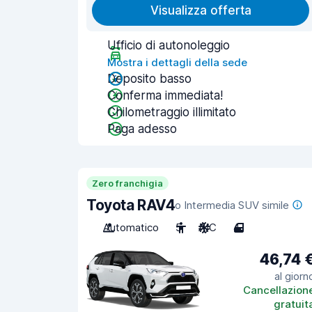
Visualizza offerta
Ufficio di autonoleggio
Mostra i dettagli della sede
Deposito basso
Conferma immediata!
Chilometraggio illimitato
Paga adesso
Zero franchigia
Toyota RAV4
o Intermedia SUV simile
Automatico
5
A/C
4
46,74 
al giorn
Cancellazion
gratuit