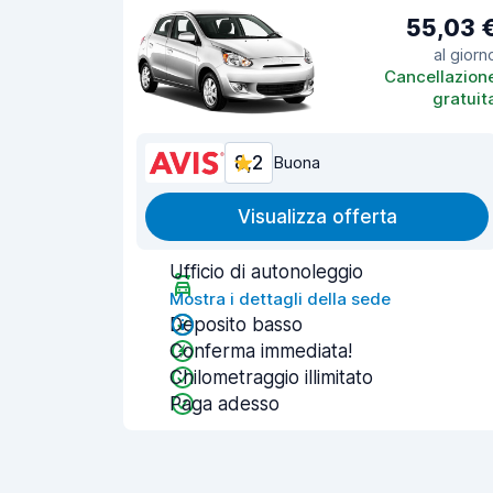
55,03 
al giorn
Cancellazion
gratuit
8,2
Buona
Visualizza offerta
Ufficio di autonoleggio
Mostra i dettagli della sede
Deposito basso
Conferma immediata!
Chilometraggio illimitato
Paga adesso