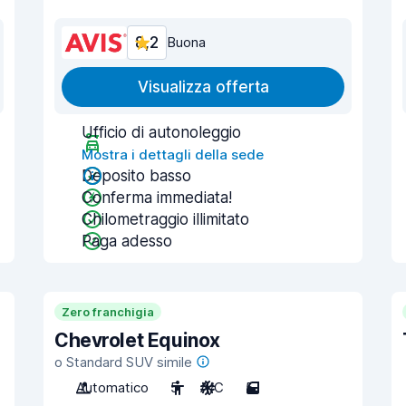
8,2
Buona
Visualizza offerta
Ufficio di autonoleggio
Mostra i dettagli della sede
Deposito basso
Conferma immediata!
Chilometraggio illimitato
Paga adesso
Zero franchigia
Chevrolet Equinox
o Standard SUV simile
Automatico
5
A/C
5