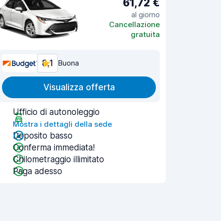
61,72 €
al giorno
Cancellazione
gratuita
8,1
Buona
Visualizza offerta
Ufficio di autonoleggio
Mostra i dettagli della sede
Deposito basso
Conferma immediata!
Chilometraggio illimitato
Paga adesso