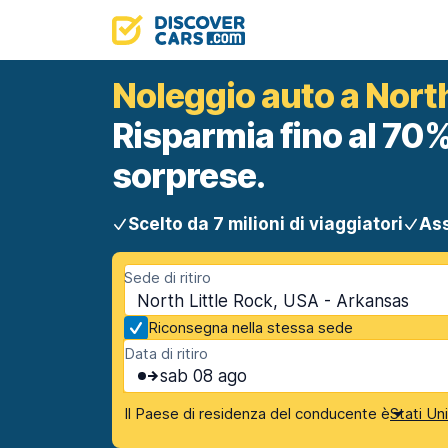
Noleggio auto a North
Risparmia fino al 70%
sorprese.
Scelto da 7 milioni di viaggiatori
Ass
Sede di ritiro
North Little Rock, USA - Arkansas
Riconsegna nella stessa sede
Data di ritiro
sab 08 ago
Il Paese di residenza del conducente è
Stati Un