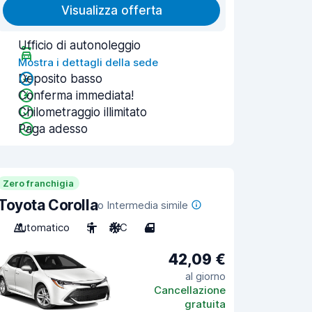
Visualizza offerta
Ufficio di autonoleggio
Mostra i dettagli della sede
Deposito basso
Conferma immediata!
Chilometraggio illimitato
Paga adesso
Zero franchigia
Toyota Corolla
o Intermedia simile
Automatico
5
A/C
4
42,09 €
al giorno
Cancellazione
gratuita