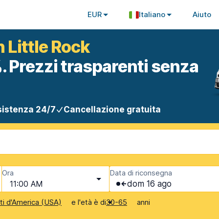
EUR
Italiano
Aiuto
 Little Rock
. Prezzi trasparenti senza
istenza 24/7
Cancellazione gratuita
Ora
Data di riconsegna
11:00 AM
dom 16 ago
e l'età è di
anni
iti d'America (USA)
30-65