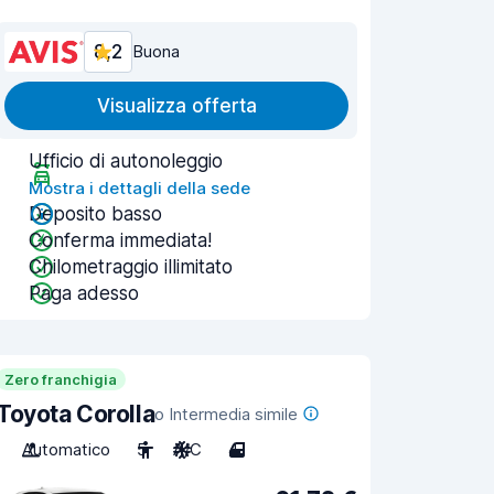
8,2
Buona
Visualizza offerta
Ufficio di autonoleggio
Mostra i dettagli della sede
Deposito basso
Conferma immediata!
Chilometraggio illimitato
Paga adesso
Zero franchigia
Toyota Corolla
o Intermedia simile
Automatico
5
A/C
4