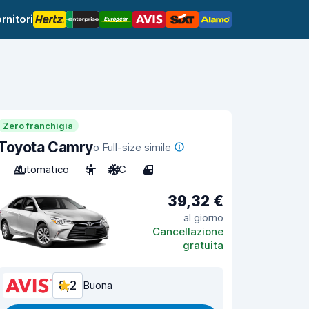
rnitori
Zero franchigia
Toyota Camry
o Full-size simile
Automatico
5
A/C
4
39,32 €
al giorno
Cancellazione
gratuita
8,2
Buona