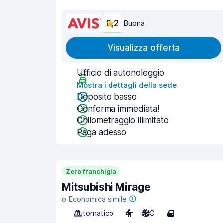
8,2
Buona
Visualizza offerta
Ufficio di autonoleggio
Mostra i dettagli della sede
Deposito basso
Conferma immediata!
Chilometraggio illimitato
Paga adesso
Zero franchigia
Mitsubishi Mirage
o Economica simile
Automatico
4
A/C
4