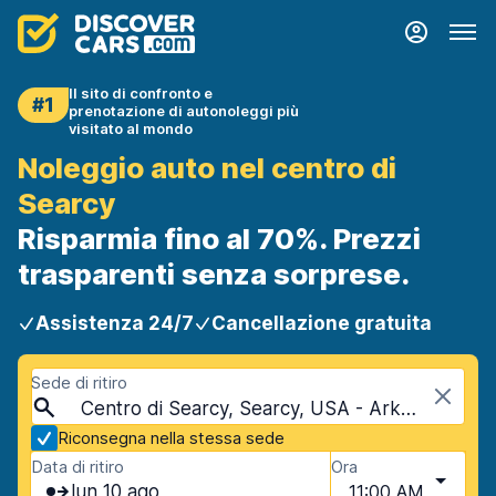
Il sito di confronto e
#1
prenotazione di autonoleggi più
visitato al mondo
Noleggio auto nel centro di
Searcy
Risparmia fino al 70%. Prezzi
trasparenti senza sorprese.
Assistenza 24/7
Cancellazione gratuita
Sede di ritiro
Centro di Searcy, Searcy, USA - Arkansas
Riconsegna nella stessa sede
Data di ritiro
Ora
lun 10 ago
11:00 AM