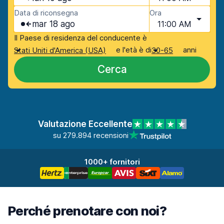
Data di riconsegna
Ora
mar 18 ago
11:00 AM
Il Paese di residenza del conducente è
e l'età è di
anni
Stati Uniti d'America (USA)
30-65
Cerca
Valutazione Eccellente
su 279.894 recensioni
1000+ fornitori
Perché prenotare con noi?