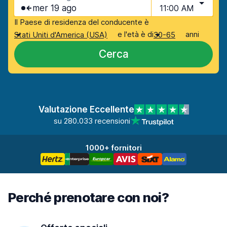
mer 19 ago
11:00 AM
Il Paese di residenza del conducente è
e l'età è di
anni
Stati Uniti d'America (USA)
30-65
Cerca
Valutazione Eccellente
su 280.033 recensioni
1000+ fornitori
Perché prenotare con noi?