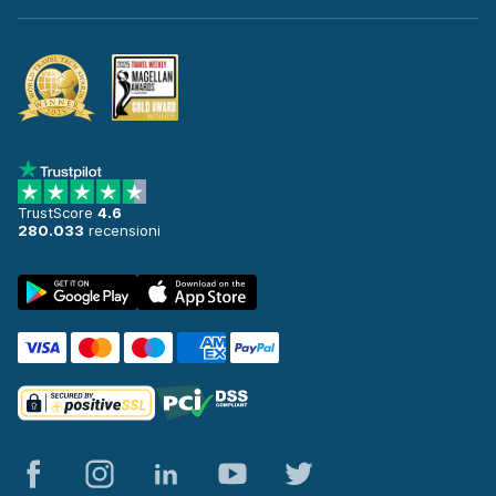
TrustScore
4.6
280.033
recensioni