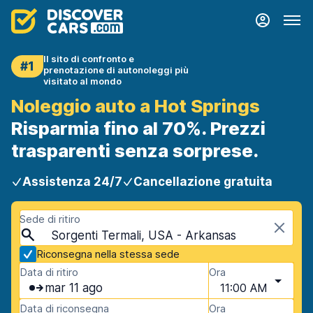
Il sito di confronto e
#1
prenotazione di autonoleggi più
visitato al mondo
Noleggio auto a Hot Springs
Risparmia fino al 70%. Prezzi
trasparenti senza sorprese.
Assistenza 24/7
Cancellazione gratuita
Sede di ritiro
Sorgenti Termali, USA - Arkansas
Riconsegna nella stessa sede
Data di ritiro
Ora
mar 11 ago
11:00 AM
Data di riconsegna
Ora