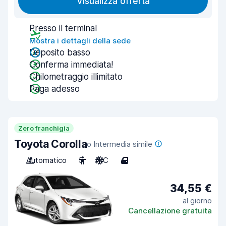
Visualizza offerta
Presso il terminal
Mostra i dettagli della sede
Deposito basso
Conferma immediata!
Chilometraggio illimitato
Paga adesso
Zero franchigia
Toyota Corolla
o Intermedia simile
Automatico
5
A/C
4
34,55 €
al giorno
Cancellazione gratuita