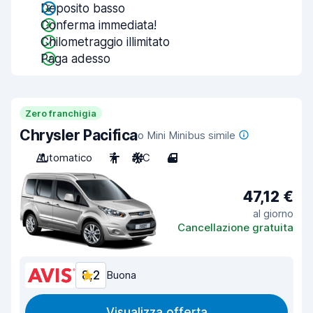
Deposito basso
Conferma immediata!
Chilometraggio illimitato
Paga adesso
Zero franchigia
Chrysler Pacifica
o Mini Minibus simile
Automatico
7
A/C
4
47,12 €
al giorno
Cancellazione gratuita
8,2
Buona
Visualizza offerta