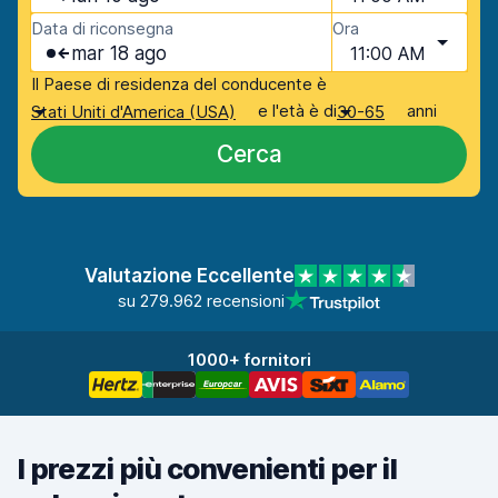
Data di riconsegna
Ora
mar 18 ago
11:00 AM
Il Paese di residenza del conducente è
e l'età è di
anni
Stati Uniti d'America (USA)
30-65
Cerca
Valutazione Eccellente
su 279.962 recensioni
1000+ fornitori
I prezzi più convenienti per il