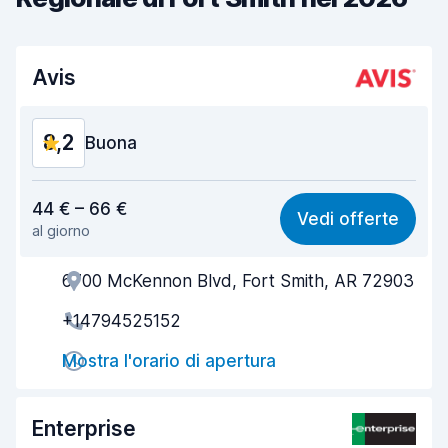
Avis
8,2
Buona
Rapporto qualità-prezzo
8,1
44 € – 66 €
Vedi offerte
al giorno
Facile da trovare
8,2
6700 McKennon Blvd, Fort Smith, AR 72903
Gentilezza degli agenti
8,2
+14794525152
Rapidità del ritiro
8,0
Mostra l'orario di apertura
Rapidità della riconsegna
8,2
Pulizia del veicolo
8,2
Enterprise