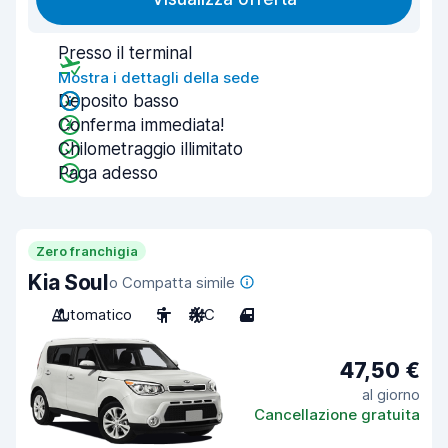
Presso il terminal
Mostra i dettagli della sede
Deposito basso
Conferma immediata!
Chilometraggio illimitato
Paga adesso
Zero franchigia
Kia Soul
o Compatta simile
Automatico
5
A/C
4
47,50 €
al giorno
Cancellazione gratuita