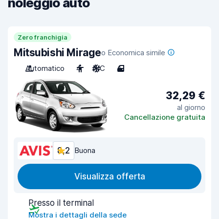
noleggio auto
Zero franchigia
Mitsubishi Mirage
o Economica simile
Automatico
4
A/C
4
32,29 €
al giorno
Cancellazione gratuita
8,2
Buona
Visualizza offerta
Presso il terminal
Mostra i dettagli della sede