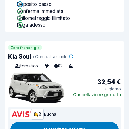
Deposito basso
Conferma immediata!
Chilometraggio illimitato
Paga adesso
Zero franchigia
Kia Soul
o Compatta simile
Automatico
5
A/C
4
32,54 €
al giorno
Cancellazione gratuita
8,2
Buona