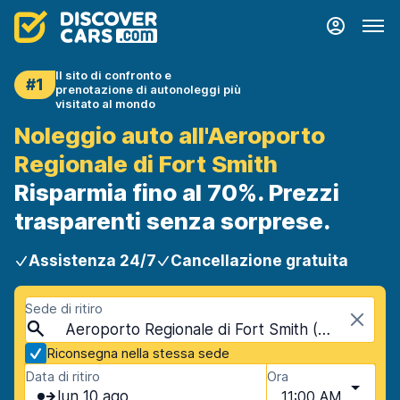
Il sito di confronto e
#1
prenotazione di autonoleggi più
visitato al mondo
Noleggio auto all'Aeroporto
Regionale di Fort Smith
Risparmia fino al 70%. Prezzi
trasparenti senza sorprese.
Assistenza 24/7
Cancellazione gratuita
Sede di ritiro
Aeroporto Regionale di Fort Smith (FSM), Fort Smith, USA - Arkansas
Riconsegna nella stessa sede
Data di ritiro
Ora
lun 10 ago
11:00 AM