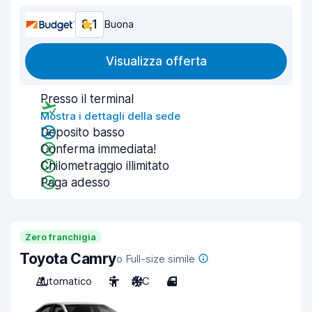
8,1
Buona
Visualizza offerta
Presso il terminal
Mostra i dettagli della sede
Deposito basso
Conferma immediata!
Chilometraggio illimitato
Paga adesso
Zero franchigia
Toyota Camry
o Full-size simile
Automatico
5
A/C
4