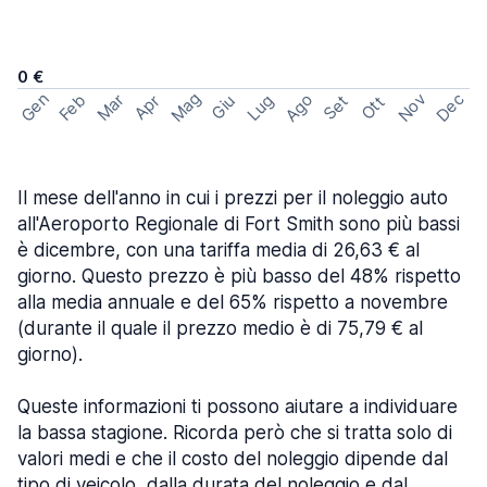
0 €
Mag
Gen
Ago
Nov
Dec
Feb
Mar
Lug
Apr
Set
Giu
Ott
Il mese dell'anno in cui i prezzi per il noleggio auto
all'Aeroporto Regionale di Fort Smith sono più bassi
è dicembre, con una tariffa media di 26,63 € al
giorno. Questo prezzo è più basso del 48% rispetto
alla media annuale e del 65% rispetto a novembre
(durante il quale il prezzo medio è di 75,79 € al
giorno).
Queste informazioni ti possono aiutare a individuare
la bassa stagione. Ricorda però che si tratta solo di
valori medi e che il costo del noleggio dipende dal
tipo di veicolo, dalla durata del noleggio e dal