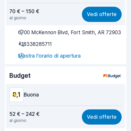
Rapporto qualità-prezzo
8,1
70 € – 150 €
Vedi offerte
al giorno
Facile da trovare
8,2
6700 McKennon Blvd, Fort Smith, AR 72903
Gentilezza degli agenti
8,2
+18338285711
Rapidità del ritiro
8,0
Mostra l'orario di apertura
Rapidità della riconsegna
8,2
Pulizia del veicolo
8,2
Budget
Condizioni dell'auto
8,3
8,1
Buona
Rapporto qualità-prezzo
8,0
52 € – 242 €
Vedi offerte
al giorno
Facile da trovare
8,2