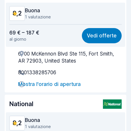
Condizioni dell'auto
8,3
Buona
8,2
1 valutazione
Rapporto qualità-prezzo
8,1
69 € – 187 €
Vedi offerte
al giorno
Facile da trovare
8,2
6700 McKennon Blvd Ste 115, Fort Smith,
Gentilezza degli agenti
8,3
AR 72903, United States
Rapidità del ritiro
8,0
8001338285706
Rapidità della riconsegna
8,2
Mostra l'orario di apertura
Pulizia del veicolo
8,2
National
Condizioni dell'auto
8,3
Buona
8,2
1 valutazione