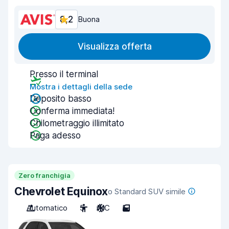
8,2
Buona
Visualizza offerta
Presso il terminal
Mostra i dettagli della sede
Deposito basso
Conferma immediata!
Chilometraggio illimitato
Paga adesso
Zero franchigia
Chevrolet Equinox
o Standard SUV simile
Automatico
5
A/C
5