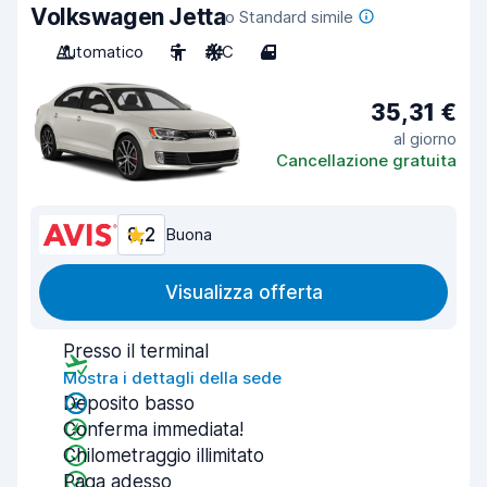
Volkswagen Jetta
o Standard simile
Automatico
5
A/C
4
35,31 €
al giorno
Cancellazione gratuita
8,2
Buona
Visualizza offerta
Presso il terminal
Mostra i dettagli della sede
Deposito basso
Conferma immediata!
Chilometraggio illimitato
Paga adesso