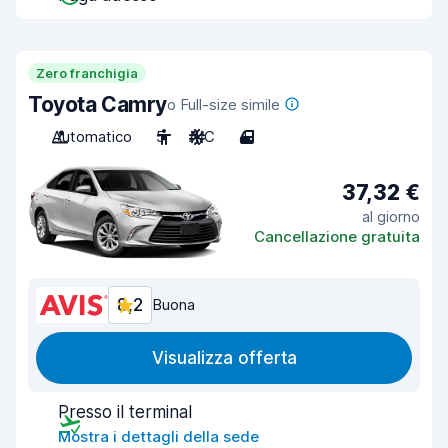
Zero franchigia
Toyota Camry
o Full-size simile
Automatico
5
A/C
4
37,32 €
al giorno
Cancellazione gratuita
8,2
Buona
Visualizza offerta
Presso il terminal
Mostra i dettagli della sede