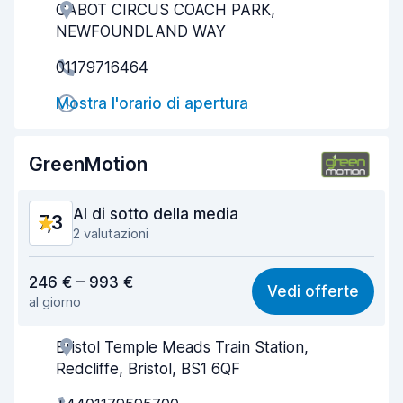
CABOT CIRCUS COACH PARK,
Gentilezza degli agenti
8,2
NEWFOUNDLAND WAY
Rapidità del ritiro
8,0
01179716464
Rapidità della riconsegna
8,2
Mostra l'orario di apertura
Pulizia del veicolo
8,3
GreenMotion
Condizioni dell'auto
8,3
Al di sotto della media
7,3
2 valutazioni
Rapporto qualità-prezzo
6,2
246 € – 993 €
Vedi offerte
al giorno
Facile da trovare
8,1
Bristol Temple Meads Train Station,
Gentilezza degli agenti
6,3
Redcliffe, Bristol, BS1 6QF
Rapidità del ritiro
7,9