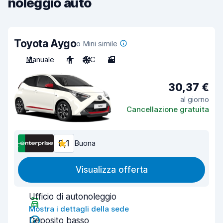
noleggio auto
Toyota Aygo
o Mini simile
Manuale
4
A/C
3
30,37 €
al giorno
Cancellazione gratuita
8,1
Buona
Visualizza offerta
Ufficio di autonoleggio
Mostra i dettagli della sede
Deposito basso