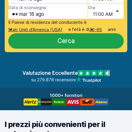
Data di riconsegna
Ora
mar 18 ago
11:00 AM
Il Paese di residenza del conducente è
e l'età è di
anni
Stati Uniti d'America (USA)
30-65
Cerca
Valutazione Eccellente
su 279.878 recensioni
1000+ fornitori
I prezzi più convenienti per il