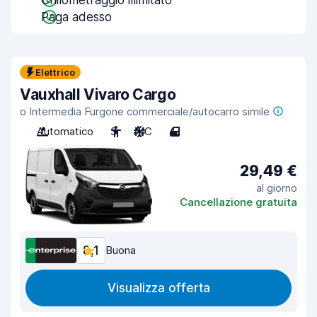
Chilometraggio illimitato
Paga adesso
Elettrico
Vauxhall Vivaro Cargo
o Intermedia Furgone commerciale/autocarro simile
Automatico
3
A/C
4
29,49 €
al giorno
Cancellazione gratuita
8,1
Buona
Visualizza offerta