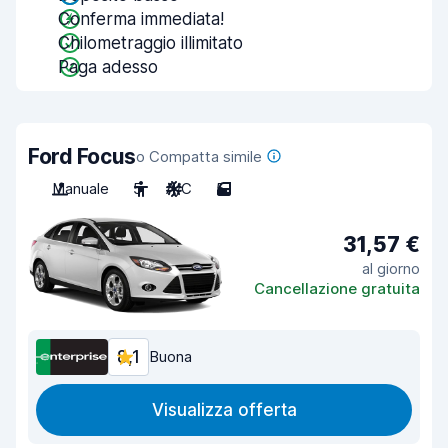
Conferma immediata!
Chilometraggio illimitato
Paga adesso
Ford Focus
o Compatta simile
Manuale
5
A/C
5
31,57 €
al giorno
Cancellazione gratuita
8,1
Buona
Visualizza offerta