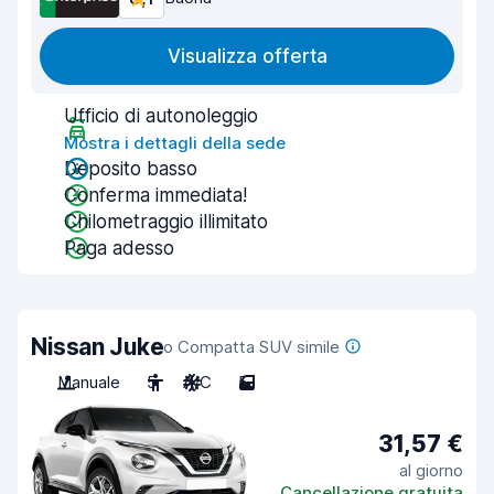
Visualizza offerta
Ufficio di autonoleggio
Mostra i dettagli della sede
Deposito basso
Conferma immediata!
Chilometraggio illimitato
Paga adesso
Nissan Juke
o Compatta SUV simile
Manuale
5
A/C
5
31,57 €
al giorno
Cancellazione gratuita