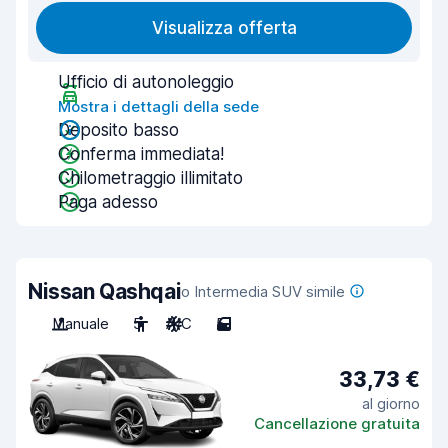
Visualizza offerta
Ufficio di autonoleggio
Mostra i dettagli della sede
Deposito basso
Conferma immediata!
Chilometraggio illimitato
Paga adesso
Nissan Qashqai
o Intermedia SUV simile
Manuale
5
A/C
5
33,73 €
al giorno
Cancellazione gratuita