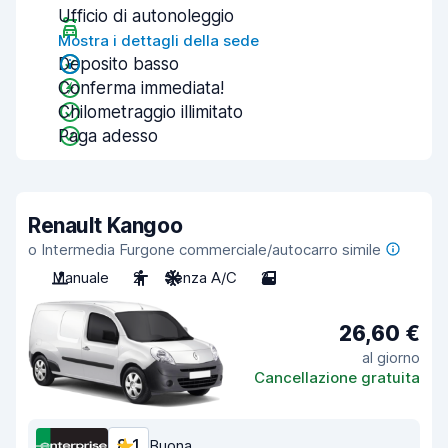
Ufficio di autonoleggio
Mostra i dettagli della sede
Deposito basso
Conferma immediata!
Chilometraggio illimitato
Paga adesso
Renault Kangoo
o Intermedia Furgone commerciale/autocarro simile
Manuale
2
Senza A/C
2
26,60 €
al giorno
Cancellazione gratuita
8,1
Buona