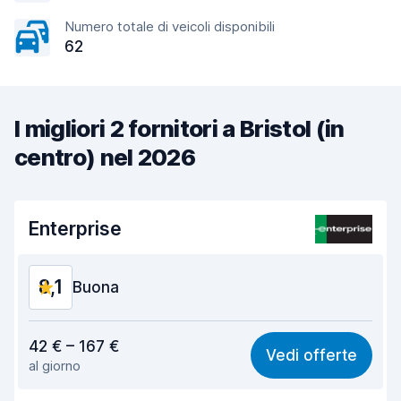
Numero totale di veicoli disponibili
62
I migliori 2 fornitori a Bristol (in
centro) nel 2026
Enterprise
8,1
Buona
Rapporto qualità-prezzo
7,8
42 € – 167 €
Vedi offerte
al giorno
Facile da trovare
8,2