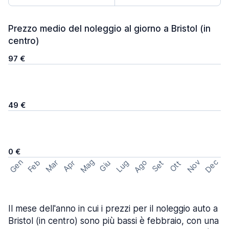
Prezzo medio del noleggio al giorno a Bristol (in
centro)
97 €
49 €
0 €
Mag
Gen
Ago
Nov
Dec
Feb
Mar
Lug
Apr
Set
Giu
Ott
Il mese dell'anno in cui i prezzi per il noleggio auto a
Bristol (in centro) sono più bassi è febbraio, con una