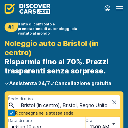
Il sito di confronto e
#1
prenotazione di autonoleggi più
visitato al mondo
Noleggio auto a Bristol (in
centro)
Risparmia fino al 70%. Prezzi
trasparenti senza sorprese.
Assistenza 24/7
Cancellazione gratuita
Sede di ritiro
Bristol (in centro), Bristol, Regno Unito
Riconsegna nella stessa sede
Data di ritiro
Ora
lun 10 ago
11:00 AM