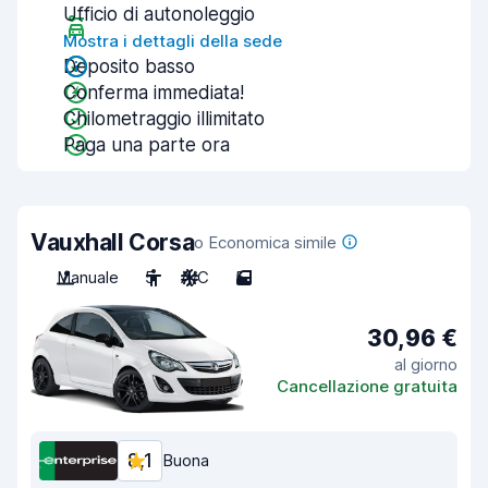
Ufficio di autonoleggio
Mostra i dettagli della sede
Deposito basso
Conferma immediata!
Chilometraggio illimitato
Paga una parte ora
Vauxhall Corsa
o Economica simile
Manuale
5
A/C
5
30,96 €
al giorno
Cancellazione gratuita
8,1
Buona