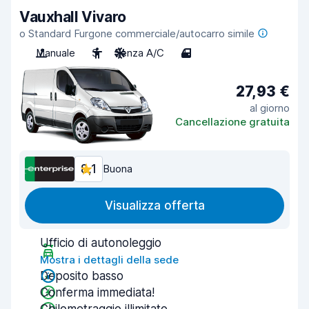
Vauxhall Vivaro
o Standard Furgone commerciale/autocarro simile
Manuale
3
Senza A/C
4
27,93 €
al giorno
Cancellazione gratuita
8,1
Buona
Visualizza offerta
Ufficio di autonoleggio
Mostra i dettagli della sede
Deposito basso
Conferma immediata!