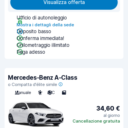
Visualizza offerta
Ufficio di autonoleggio
Mostra i dettagli della sede
Deposito basso
Conferma immediata!
Chilometraggio illimitato
Paga adesso
Mercedes-Benz A-Class
o Compatta d'élite simile
Manuale
5
A/C
5
34,60 €
al giorno
Cancellazione gratuita