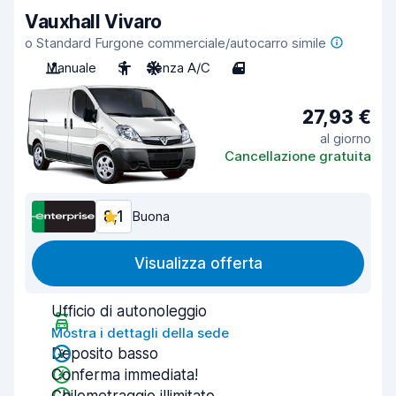
Vauxhall Vivaro
o Standard Furgone commerciale/autocarro simile
Manuale
3
Senza A/C
4
27,93 €
al giorno
Cancellazione gratuita
8,1
Buona
Visualizza offerta
Ufficio di autonoleggio
Mostra i dettagli della sede
Deposito basso
Conferma immediata!