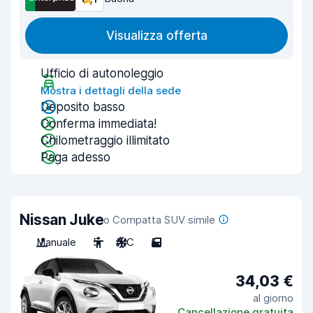
Visualizza offerta
Ufficio di autonoleggio
Mostra i dettagli della sede
Deposito basso
Conferma immediata!
Chilometraggio illimitato
Paga adesso
Nissan Juke
o Compatta SUV simile
Manuale
5
A/C
5
34,03 €
al giorno
Cancellazione gratuita