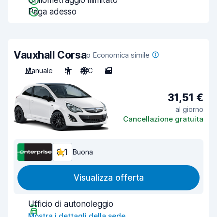
Chilometraggio illimitato
Paga adesso
Vauxhall Corsa
o Economica simile
Manuale
5
A/C
5
31,51 €
al giorno
Cancellazione gratuita
8,1
Buona
Visualizza offerta
Ufficio di autonoleggio
Mostra i dettagli della sede