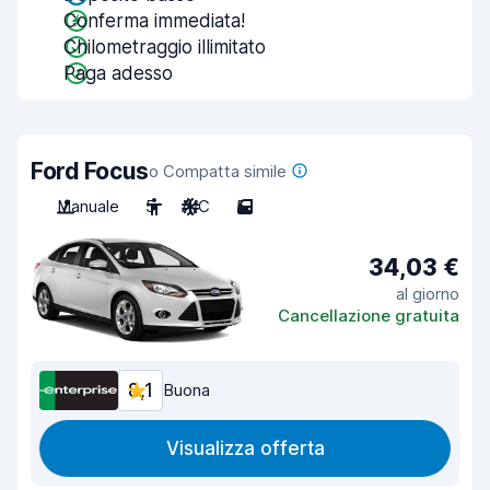
Conferma immediata!
Chilometraggio illimitato
Paga adesso
Ford Focus
o Compatta simile
Manuale
5
A/C
5
34,03 €
al giorno
Cancellazione gratuita
8,1
Buona
Visualizza offerta