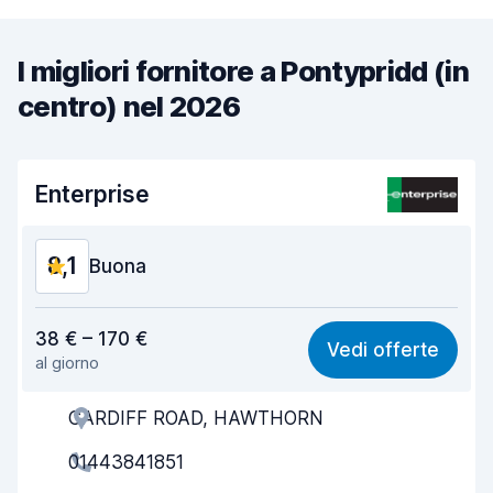
I migliori fornitore a Pontypridd (in
centro) nel 2026
Enterprise
8,1
Buona
Rapporto qualità-prezzo
7,8
38 € – 170 €
Vedi offerte
al giorno
Facile da trovare
8,2
CARDIFF ROAD, HAWTHORN
Gentilezza degli agenti
8,2
01443841851
Rapidità del ritiro
8,0