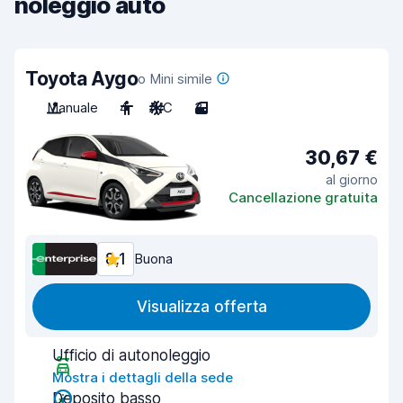
noleggio auto
Toyota Aygo
o Mini simile
Manuale
4
A/C
3
30,67 €
al giorno
Cancellazione gratuita
8,1
Buona
Visualizza offerta
Ufficio di autonoleggio
Mostra i dettagli della sede
Deposito basso