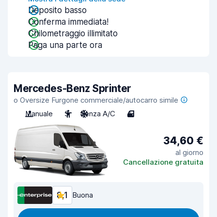
Deposito basso
Conferma immediata!
Chilometraggio illimitato
Paga una parte ora
Mercedes-Benz Sprinter
o Oversize Furgone commerciale/autocarro simile
Manuale
3
Senza A/C
4
34,60 €
al giorno
Cancellazione gratuita
8,1
Buona