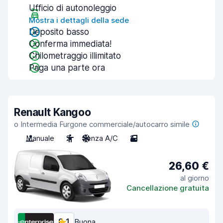
Ufficio di autonoleggio
Mostra i dettagli della sede
Deposito basso
Conferma immediata!
Chilometraggio illimitato
Paga una parte ora
Renault Kangoo
o Intermedia Furgone commerciale/autocarro simile
Manuale
2
Senza A/C
2
26,60 €
al giorno
Cancellazione gratuita
8,1
Buona