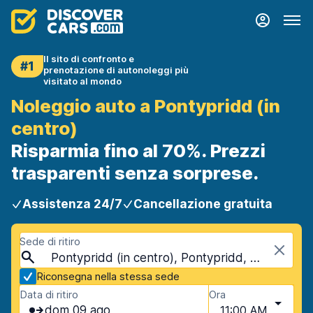
Il sito di confronto e
#1
prenotazione di autonoleggi più
visitato al mondo
Noleggio auto a Pontypridd (in
centro)
Risparmia fino al 70%. Prezzi
trasparenti senza sorprese.
Assistenza 24/7
Cancellazione gratuita
Sede di ritiro
Pontypridd (in centro), Pontypridd, Regno Unito
Riconsegna nella stessa sede
Data di ritiro
Ora
dom 09 ago
11:00 AM