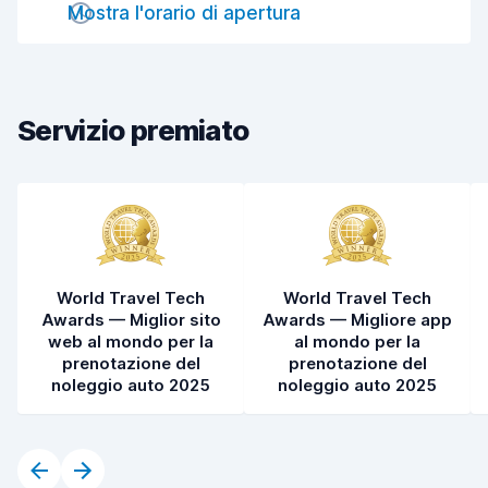
Mostra l'orario di apertura
Rapidità della riconsegna
8,2
Pulizia del veicolo
8,3
Condizioni dell'auto
8,3
Servizio premiato
World Travel Tech
World Travel Tech
Awards — Miglior sito
Awards — Migliore app
web al mondo per la
al mondo per la
prenotazione del
prenotazione del
noleggio auto 2025
noleggio auto 2025