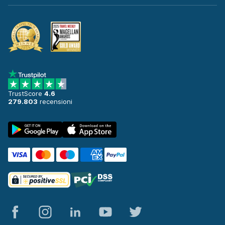
TrustScore
4.6
279.803
recensioni