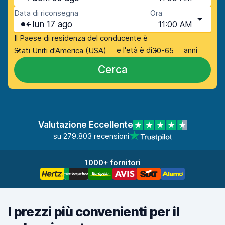
Data di riconsegna
Ora
lun 17 ago
11:00 AM
Il Paese di residenza del conducente è
e l'età è di
anni
Stati Uniti d'America (USA)
30-65
Cerca
Valutazione Eccellente
su 279.803 recensioni
1000+ fornitori
I prezzi più convenienti per il