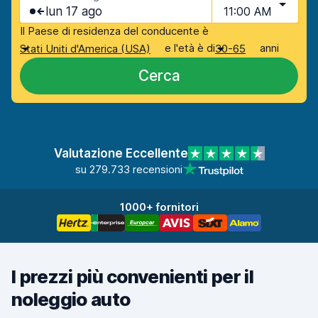
lun 17 ago
11:00 AM
Il Paese di residenza del conducente è
e l'età è di
anni
Stati Uniti d'America (USA)
30-65
Cerca
Valutazione Eccellente
su 279.733 recensioni
1000+ fornitori
I prezzi più convenienti per il
noleggio auto