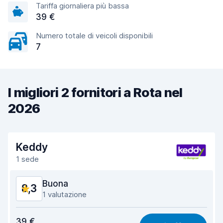
Tariffa giornaliera più bassa
39 €
Numero totale di veicoli disponibili
7
I migliori 2 fornitori a Rota nel
2026
Keddy
1 sede
Buona
8,3
1 valutazione
Rapporto qualità-prezzo
8,3
39 €