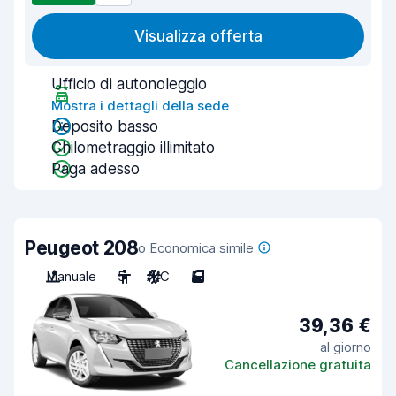
Visualizza offerta
Ufficio di autonoleggio
Mostra i dettagli della sede
Deposito basso
Chilometraggio illimitato
Paga adesso
Peugeot 208
o Economica simile
Manuale
5
A/C
5
39,36 €
al giorno
Cancellazione gratuita