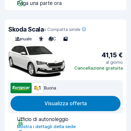
Paga una parte ora
Skoda Scala
o Compatta simile
Manuale
5
A/C
5
41,15 €
al giorno
Cancellazione gratuita
8,1
Buona
Visualizza offerta
Ufficio di autonoleggio
Mostra i dettagli della sede