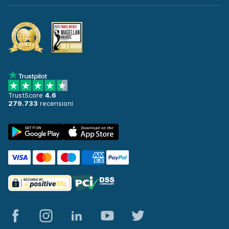
TrustScore
4.6
279.733
recensioni