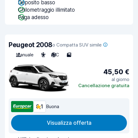
Deposito basso
Chilometraggio illimitato
Paga adesso
Peugeot 2008
o Compatta SUV simile
Manuale
5
A/C
5
45,50 €
al giorno
Cancellazione gratuita
8,1
Buona
Visualizza offerta