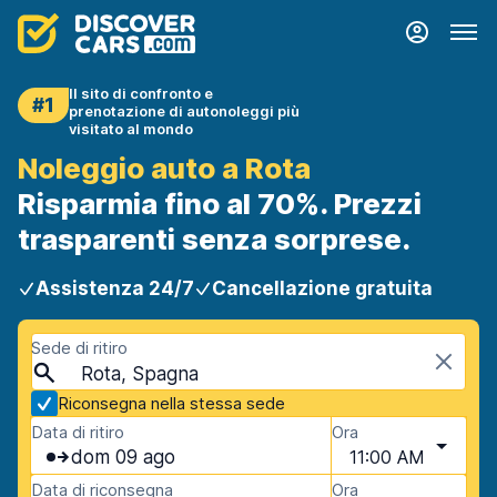
Il sito di confronto e
#1
prenotazione di autonoleggi più
visitato al mondo
Noleggio auto a Rota
Risparmia fino al 70%. Prezzi
trasparenti senza sorprese.
Assistenza 24/7
Cancellazione gratuita
Sede di ritiro
Rota, Spagna
Riconsegna nella stessa sede
Data di ritiro
Ora
dom 09 ago
11:00 AM
Data di riconsegna
Ora