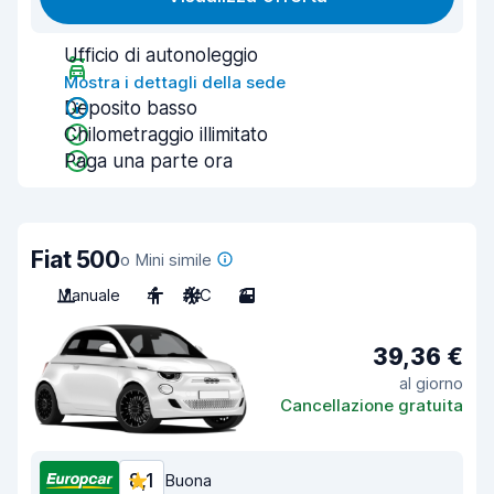
Ufficio di autonoleggio
Mostra i dettagli della sede
Deposito basso
Chilometraggio illimitato
Paga una parte ora
Fiat 500
o Mini simile
Manuale
4
A/C
3
39,36 €
al giorno
Cancellazione gratuita
8,1
Buona