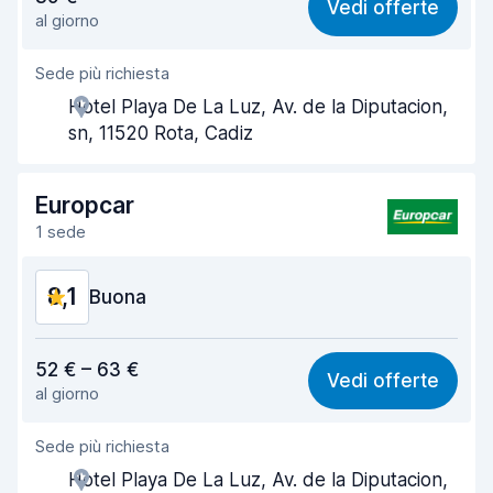
Vedi offerte
al giorno
Facile da trovare
8,2
Sede più richiesta
Gentilezza degli agenti
8,5
Hotel Playa De La Luz, Av. de la Diputacion,
Rapidità del ritiro
8,0
sn, 11520 Rota, Cadiz
Rapidità della riconsegna
8,2
Europcar
Pulizia del veicolo
8,5
1 sede
Condizioni dell'auto
8,1
8,1
Buona
Rapporto qualità-prezzo
7,5
52 € – 63 €
Vedi offerte
al giorno
Facile da trovare
8,2
Sede più richiesta
Gentilezza degli agenti
7,9
Hotel Playa De La Luz, Av. de la Diputacion,