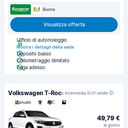
8,1
Buona
Visualizza offerta
Ufficio di autonoleggio
Mostra i dettagli della sede
Deposito basso
Chilometraggio illimitato
Paga adesso
Volkswagen T-Roc
o Intermedia SUV simile
Manuale
5
A/C
5
49,79 €
al giorno