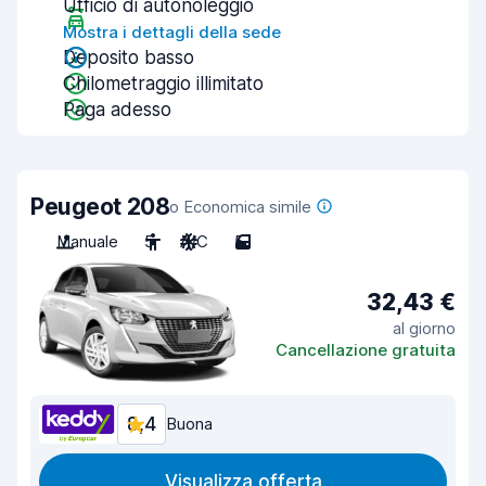
Ufficio di autonoleggio
Mostra i dettagli della sede
Deposito basso
Chilometraggio illimitato
Paga adesso
Peugeot 208
o Economica simile
Manuale
5
A/C
5
32,43 €
al giorno
Cancellazione gratuita
8,4
Buona
Visualizza offerta