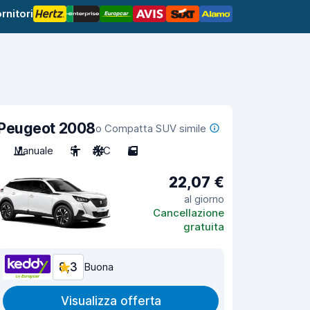
rnitori
Peugeot 2008
o Compatta SUV simile
Manuale
5
A/C
5
22,07 €
al giorno
Cancellazione
gratuita
8,3
Buona
Visualizza offerta