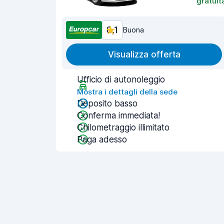
gratuit
8,1
Buona
Visualizza offerta
Ufficio di autonoleggio
Mostra i dettagli della sede
Deposito basso
Conferma immediata!
Chilometraggio illimitato
Paga adesso