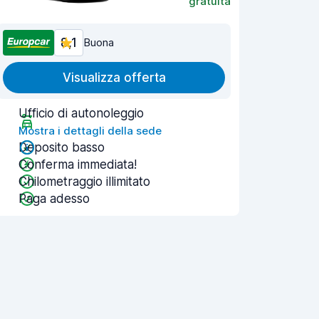
gratuita
8,1
Buona
Visualizza offerta
Ufficio di autonoleggio
Mostra i dettagli della sede
Deposito basso
Conferma immediata!
Chilometraggio illimitato
Paga adesso