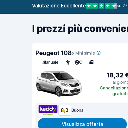
Valutazione Eccellente
su 27
I prezzi più convenie
Peugeot 108
o Mini simile
Manuale
4
A/C
3
18,32 
al giorn
Cancellazion
gratuit
8,3
Buona
Visualizza offerta