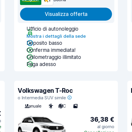
Visualizza offerta
Ufficio di autonoleggio
Mostra i dettagli della sede
Deposito basso
Conferma immediata!
Chilometraggio illimitato
Paga adesso
Volkswagen T-Roc
o Intermedia SUV simile
Manuale
5
A/C
5
€
36,38 €
o
e
al giorno