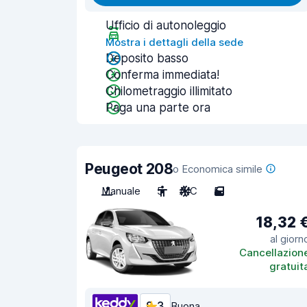
Ufficio di autonoleggio
Mostra i dettagli della sede
Deposito basso
Conferma immediata!
Chilometraggio illimitato
Paga una parte ora
Peugeot 208
o Economica simile
Manuale
5
A/C
5
18,32 
al giorn
Cancellazion
gratuit
8,3
Buona