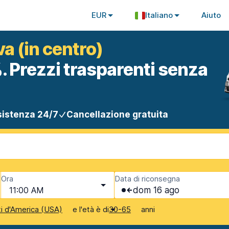
EUR
Italiano
Aiuto
a (in centro)
. Prezzi trasparenti senza
istenza 24/7
Cancellazione gratuita
Ora
Data di riconsegna
11:00 AM
dom 16 ago
e l'età è di
anni
ti d'America (USA)
30-65