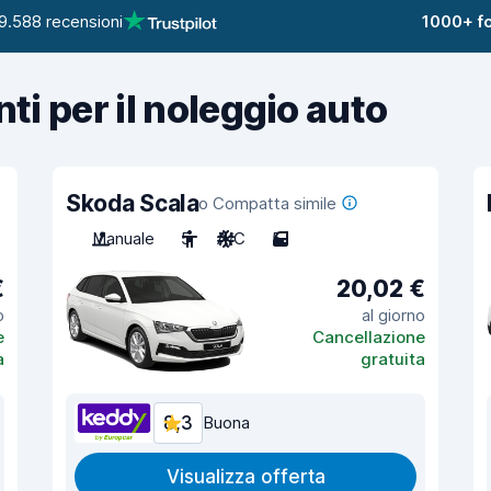
9.588 recensioni
1000+ fo
nti per il noleggio auto
Skoda Scala
o Compatta simile
Manuale
5
A/C
5
€
20,02 €
o
al giorno
e
Cancellazione
a
gratuita
8,3
Buona
Visualizza offerta