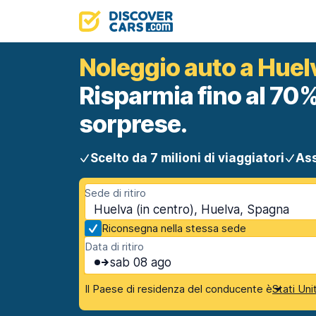
Noleggio auto a Huelv
Risparmia fino al 70%
sorprese.
Scelto da 7 milioni di viaggiatori
Ass
Sede di ritiro
Huelva (in centro), Huelva, Spagna
Riconsegna nella stessa sede
Data di ritiro
sab 08 ago
Il Paese di residenza del conducente è
Stati Uni