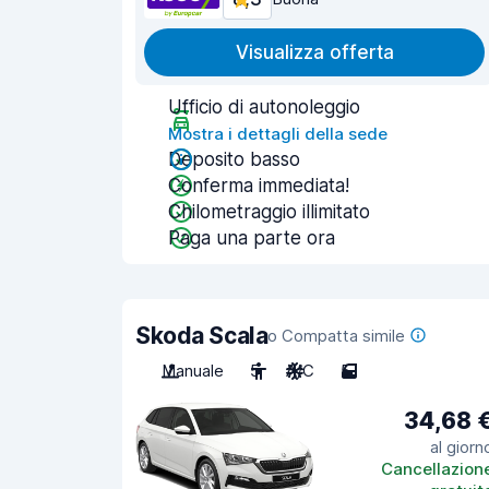
Visualizza offerta
Ufficio di autonoleggio
Mostra i dettagli della sede
Deposito basso
Conferma immediata!
Chilometraggio illimitato
Paga una parte ora
Skoda Scala
o Compatta simile
Manuale
5
A/C
5
34,68 
al giorn
Cancellazion