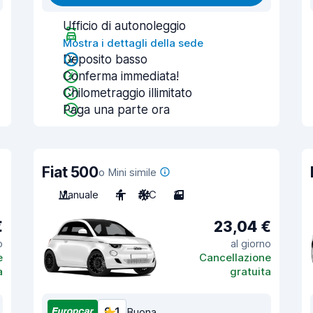
Ufficio di autonoleggio
Mostra i dettagli della sede
Deposito basso
Conferma immediata!
Chilometraggio illimitato
Paga una parte ora
Fiat 500
o Mini simile
Manuale
4
A/C
3
€
23,04 €
o
al giorno
e
Cancellazione
a
gratuita
8,1
Buona