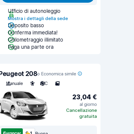
Ufficio di autonoleggio
Mostra i dettagli della sede
Deposito basso
Conferma immediata!
Chilometraggio illimitato
Paga una parte ora
Peugeot 208
o Economica simile
Manuale
5
A/C
5
23,04 €
al giorno
Cancellazione
gratuita
8,1
Buona