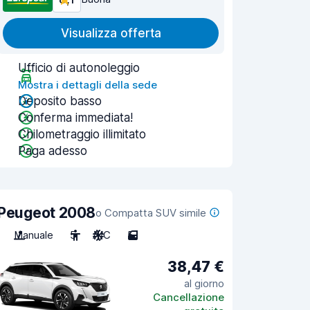
Visualizza offerta
Ufficio di autonoleggio
Mostra i dettagli della sede
Deposito basso
Conferma immediata!
Chilometraggio illimitato
Paga adesso
Peugeot 2008
o Compatta SUV simile
Manuale
5
A/C
5
38,47 €
al giorno
Cancellazione