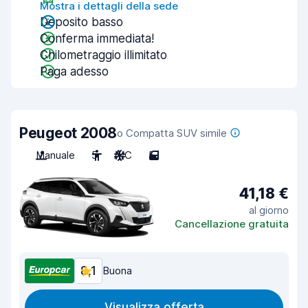
Mostra i dettagli della sede
Deposito basso
Conferma immediata!
Chilometraggio illimitato
Paga adesso
Peugeot 2008
o Compatta SUV simile
Manuale
5
A/C
5
41,18 €
al giorno
Cancellazione gratuita
8,1
Buona
Visualizza offerta