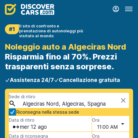
Il sito di confronto e
#1
prenotazione di autonoleggi più
visitato al mondo
Noleggio auto a Algeciras Nord
Risparmia fino al 70%. Prezzi
trasparenti senza sorprese.
Assistenza 24/7
Cancellazione gratuita
Sede di ritiro
Algeciras Nord, Algeciras, Spagna
Riconsegna nella stessa sede
Data di ritiro
Ora
mer 12 ago
11:00 AM
Data di riconsegna
Ora