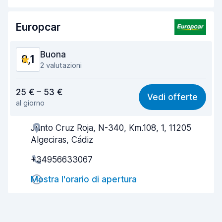
Pulizia del veicolo
8,4
Europcar
Condizioni dell'auto
8,0
Buona
8,1
2 valutazioni
Rapporto qualità-prezzo
7,6
25 € – 53 €
Vedi offerte
al giorno
Facile da trovare
8,1
Junto Cruz Roja, N-340, Km.108, 1, 11205
Gentilezza degli agenti
8,0
Algeciras, Cádiz
Rapidità del ritiro
7,9
+34956633067
Rapidità della riconsegna
8,1
Mostra l'orario di apertura
Pulizia del veicolo
8,5
Condizioni dell'auto
8,3