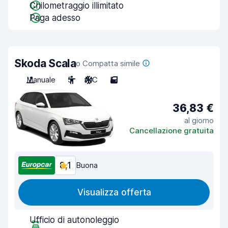
Chilometraggio illimitato
Paga adesso
Skoda Scala
o Compatta simile
Manuale
5
A/C
5
36,83 €
al giorno
Cancellazione gratuita
8,1
Buona
Visualizza offerta
Ufficio di autonoleggio