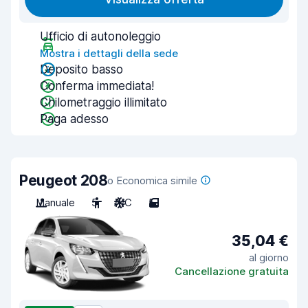
Ufficio di autonoleggio
Mostra i dettagli della sede
Deposito basso
Conferma immediata!
Chilometraggio illimitato
Paga adesso
Peugeot 208
o Economica simile
Manuale
5
A/C
5
35,04 €
al giorno
Cancellazione gratuita