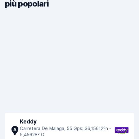
più popolari
Keddy
Carretera De Malaga, 55 Gps: 36,15612ºn -
A
5,45628º O