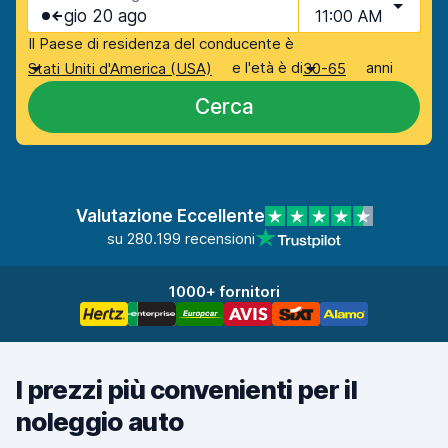
gio 20 ago
11:00 AM
Il Paese di residenza del conducente è
e l'età è di
anni
Stati Uniti d'America (USA)
30-65
Cerca
Valutazione Eccellente
su 280.199 recensioni
1000+ fornitori
I prezzi più convenienti per il
noleggio auto