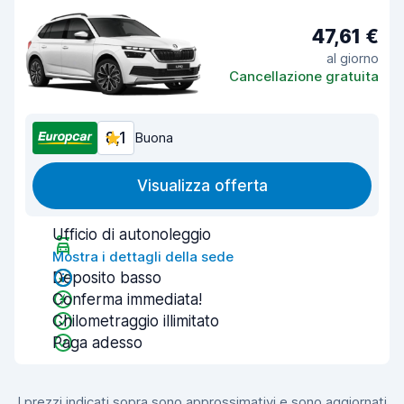
47,61 €
al giorno
Cancellazione gratuita
8,1
Buona
Visualizza offerta
Ufficio di autonoleggio
Mostra i dettagli della sede
Deposito basso
Conferma immediata!
Chilometraggio illimitato
Paga adesso
I prezzi indicati sopra sono approssimativi e sono aggiornati