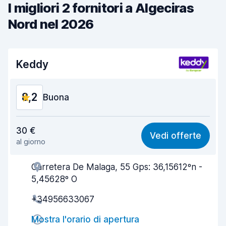
I migliori 2 fornitori a Algeciras
Nord nel 2026
Keddy
8,2
Buona
Rapporto qualità-prezzo
8,2
30 €
Vedi offerte
al giorno
Facile da trovare
8,2
Carretera De Malaga, 55 Gps: 36,15612ºn -
Gentilezza degli agenti
8,4
5,45628º O
Rapidità del ritiro
8,0
+34956633067
Rapidità della riconsegna
8,2
Mostra l'orario di apertura