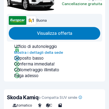
Cancellazione gratuita
8,1
Buona
Visualizza offerta
Ufficio di autonoleggio
Mostra i dettagli della sede
Deposito basso
Conferma immediata!
Chilometraggio illimitato
Paga adesso
Skoda Kamiq
o Compatta SUV simile
Automatico
5
A/C
5