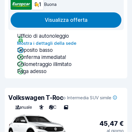
8,1
Buona
Visualizza offerta
Ufficio di autonoleggio
Mostra i dettagli della sede
Deposito basso
Conferma immediata!
Chilometraggio illimitato
Paga adesso
Volkswagen T-Roc
o Intermedia SUV simile
Manuale
5
A/C
5
45,47 €
al giorno