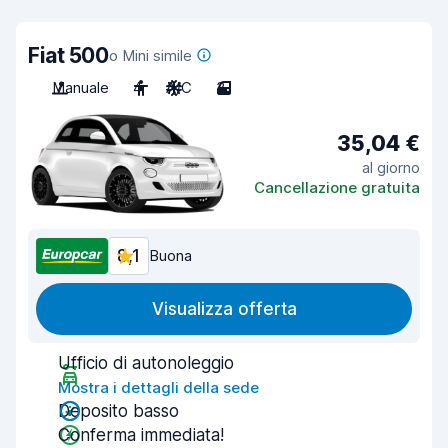
Fiat 500
o Mini simile
Manuale
4
A/C
3
35,04 €
al giorno
Cancellazione gratuita
8,1
Buona
Visualizza offerta
Ufficio di autonoleggio
Mostra i dettagli della sede
Deposito basso
Conferma immediata!