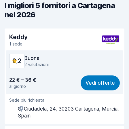
I migliori 5 fornitori a Cartagena
nel 2026
Keddy
1 sede
Buona
8,2
2 valutazioni
Rapporto qualità-prezzo
8,2
22 € – 36 €
Vedi offerte
al giorno
Facile da trovare
8,2
Sede più richiesta
Gentilezza degli agenti
8,6
C. Ciudadela, 24, 30203 Cartagena, Murcia,
Rapidità del ritiro
7,9
Spain
Rapidità della riconsegna
8,2