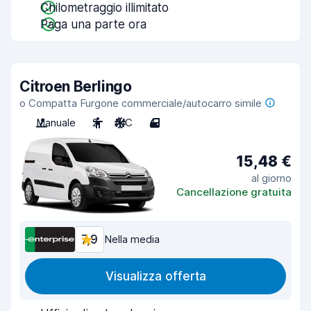
Chilometraggio illimitato
Paga una parte ora
Citroen Berlingo
o Compatta Furgone commerciale/autocarro simile
Manuale
2
A/C
4
15,48 €
al giorno
Cancellazione gratuita
7,9
Nella media
Visualizza offerta