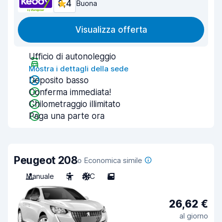
8,4
Buona
Visualizza offerta
Ufficio di autonoleggio
Mostra i dettagli della sede
Deposito basso
Conferma immediata!
Chilometraggio illimitato
Paga una parte ora
Peugeot 208
o Economica simile
Manuale
5
A/C
5
26,62 €
al giorno