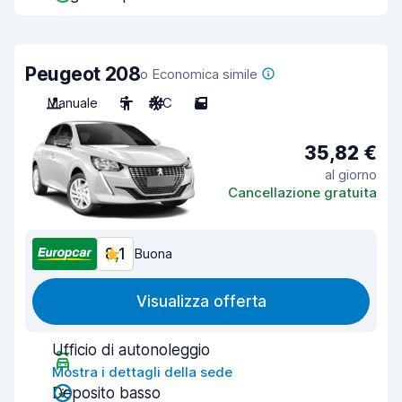
Peugeot 208
o Economica simile
Manuale
5
A/C
5
35,82 €
al giorno
Cancellazione gratuita
8,1
Buona
Visualizza offerta
Ufficio di autonoleggio
Mostra i dettagli della sede
Deposito basso