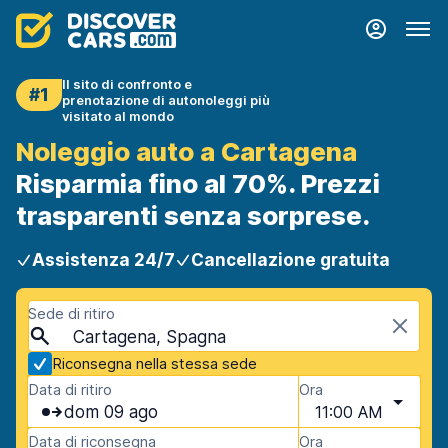
Il sito di confronto e
#1
prenotazione di autonoleggi più
visitato al mondo
Noleggio auto a Cartagena
Risparmia fino al 70%. Prezzi
trasparenti senza sorprese.
Assistenza 24/7
Cancellazione gratuita
Sede di ritiro
Cartagena, Spagna
Riconsegna nella stessa sede
Data di ritiro
Ora
dom 09 ago
11:00 AM
Data di riconsegna
Ora