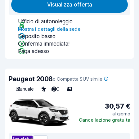
Visualizza offerta
Ufficio di autonoleggio
Mostra i dettagli della sede
Deposito basso
Conferma immediata!
Paga adesso
Peugeot 2008
o Compatta SUV simile
Manuale
5
A/C
5
30,57 €
al giorno
Cancellazione gratuita