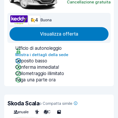
Cancellazione gratuita
8,4
Buona
Visualizza offerta
Ufficio di autonoleggio
Mostra i dettagli della sede
Deposito basso
Conferma immediata!
Chilometraggio illimitato
Paga una parte ora
Skoda Scala
o Compatta simile
Manuale
5
A/C
5