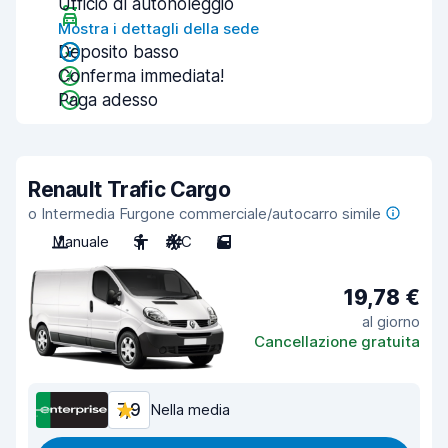
Ufficio di autonoleggio
Mostra i dettagli della sede
Deposito basso
Conferma immediata!
Paga adesso
Renault Trafic Cargo
o Intermedia Furgone commerciale/autocarro simile
Manuale
3
A/C
5
19,78 €
al giorno
Cancellazione gratuita
7,9
Nella media