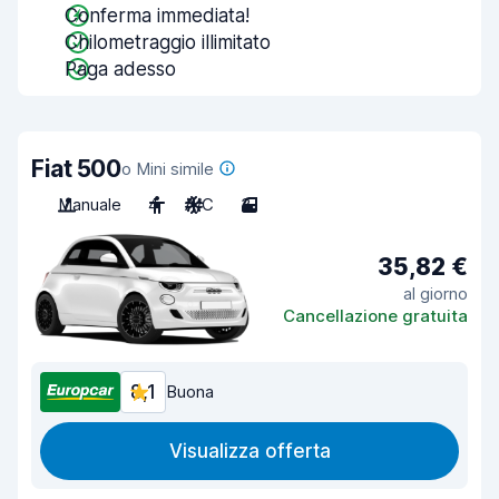
Conferma immediata!
Chilometraggio illimitato
Paga adesso
Fiat 500
o Mini simile
Manuale
4
A/C
3
35,82 €
al giorno
Cancellazione gratuita
8,1
Buona
Visualizza offerta