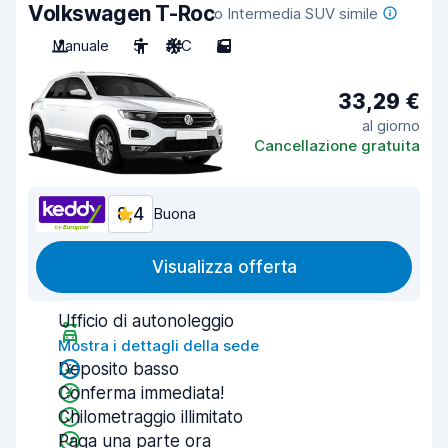
Volkswagen T-Roc
o Intermedia SUV simile
Manuale
5
A/C
5
33,29 €
al giorno
Cancellazione gratuita
8,4
Buona
Visualizza offerta
Ufficio di autonoleggio
Mostra i dettagli della sede
Deposito basso
Conferma immediata!
Chilometraggio illimitato
Paga una parte ora