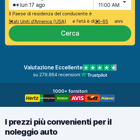
lun 17 ago
11:00 AM
Il Paese di residenza del conducente è
e l'età è di
anni
Stati Uniti d'America (USA)
30-65
Cerca
Valutazione Eccellente
su 279.664 recensioni
1000+ fornitori
I prezzi più convenienti per il
noleggio auto