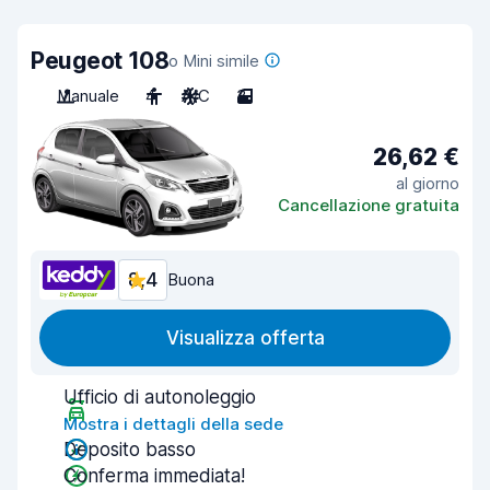
Peugeot 108
o Mini simile
Manuale
4
A/C
3
26,62 €
al giorno
Cancellazione gratuita
8,4
Buona
Visualizza offerta
Ufficio di autonoleggio
Mostra i dettagli della sede
Deposito basso
Conferma immediata!