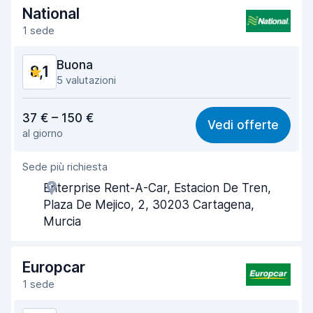
National
Pulizia del veicolo
8,5
1 sede
Condizioni dell'auto
8,1
Buona
8,1
5 valutazioni
Rapporto qualità-prezzo
8,1
37 € – 150 €
Vedi offerte
al giorno
Facile da trovare
8,0
Sede più richiesta
Gentilezza degli agenti
8,2
Enterprise Rent-A-Car, Estacion De Tren,
Rapidità del ritiro
8,0
Plaza De Mejico, 2, 30203 Cartagena,
Murcia
Rapidità della riconsegna
8,2
Pulizia del veicolo
8,4
Europcar
1 sede
Condizioni dell'auto
8,2