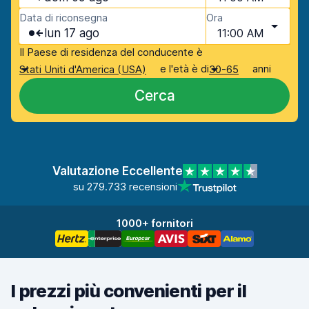
Data di riconsegna
Ora
lun 17 ago
11:00 AM
Il Paese di residenza del conducente è
e l'età è di
anni
Stati Uniti d'America (USA)
30-65
Cerca
Valutazione Eccellente
su 279.733 recensioni
1000+ fornitori
I prezzi più convenienti per il