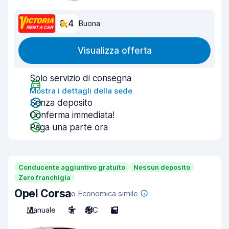
8,4
Buona
Visualizza offerta
Solo servizio di consegna
Mostra i dettagli della sede
Senza deposito
Conferma immediata!
Paga una parte ora
Conducente aggiuntivo gratuito
Nessun deposito
Zero franchigia
Opel Corsa
o Economica simile
Manuale
5
A/C
5