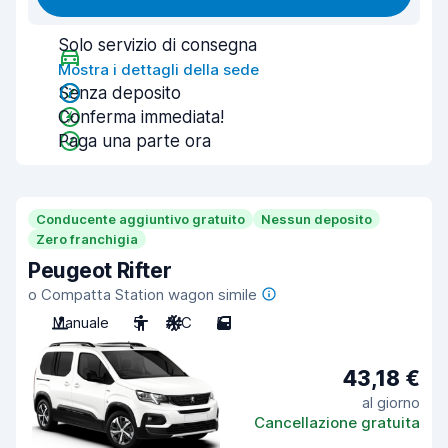
Solo servizio di consegna
Mostra i dettagli della sede
Senza deposito
Conferma immediata!
Paga una parte ora
Conducente aggiuntivo gratuito
Nessun deposito
Zero franchigia
Peugeot Rifter
o Compatta Station wagon simile
Manuale
5
A/C
5
43,18 €
al giorno
Cancellazione gratuita