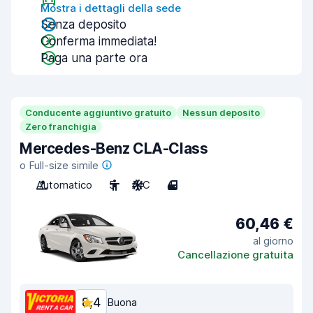
Mostra i dettagli della sede
Senza deposito
Conferma immediata!
Paga una parte ora
Conducente aggiuntivo gratuito
Nessun deposito
Zero franchigia
Mercedes-Benz CLA-Class
o Full-size simile
Automatico
5
A/C
4
60,46 €
al giorno
Cancellazione gratuita
8,4
Buona