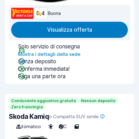
8,4
Buona
Visualizza offerta
Solo servizio di consegna
Mostra i dettagli della sede
Senza deposito
Conferma immediata!
Paga una parte ora
Conducente aggiuntivo gratuito
Nessun deposito
Zero franchigia
Skoda Kamiq
o Compatta SUV simile
Automatico
5
A/C
5