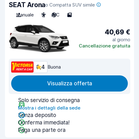
SEAT Arona
o Compatta SUV simile
Manuale
5
A/C
5
40,69 €
al giorno
Cancellazione gratuita
8,4
Buona
Visualizza offerta
Solo servizio di consegna
Mostra i dettagli della sede
Senza deposito
Conferma immediata!
Paga una parte ora