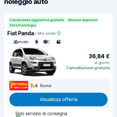
noleggio auto
Conducente aggiuntivo gratuito
Nessun deposito
Zero franchigia
Fiat Panda
o Mini simile
Manuale
5
A/C
5
36,84 €
al giorno
Cancellazione gratuita
8,4
Buona
Visualizza offerta
Solo servizio di consegna