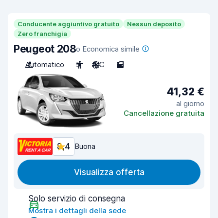
Conducente aggiuntivo gratuito
Nessun deposito
Zero franchigia
Peugeot 208
o Economica simile
Automatico
5
A/C
5
41,32 €
al giorno
Cancellazione gratuita
8,4
Buona
Visualizza offerta
Solo servizio di consegna
Mostra i dettagli della sede