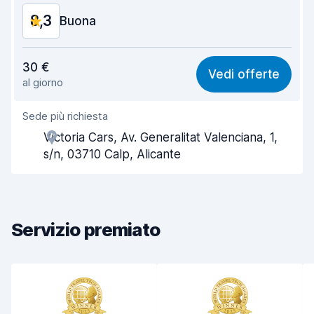
8,3
Buona
Rapporto qualità-prezzo
8,3
30 €
Vedi offerte
al giorno
Facile da trovare
8,2
Sede più richiesta
Gentilezza degli agenti
8,3
Victoria Cars, Av. Generalitat Valenciana, 1,
Rapidità del ritiro
8,0
s/n, 03710 Calp, Alicante
Rapidità della riconsegna
8,2
Pulizia del veicolo
8,9
Servizio premiato
Condizioni dell'auto
8,4