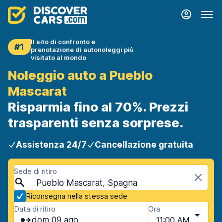
Il sito di confronto e
#1
prenotazione di autonoleggi più
visitato al mondo
Noleggio auto a Pueblo
Mascarat
Risparmia fino al 70%. Prezzi
trasparenti senza sorprese.
Assistenza 24/7
Cancellazione gratuita
Sede di ritiro
Pueblo Mascarat, Spagna
Riconsegna nella stessa sede
Data di ritiro
Ora
dom 09 ago
11:00 AM