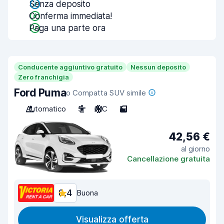
Senza deposito
Conferma immediata!
Paga una parte ora
Conducente aggiuntivo gratuito
Nessun deposito
Zero franchigia
Ford Puma
o Compatta SUV simile
Automatico
5
A/C
5
42,56 €
al giorno
Cancellazione gratuita
8,4
Buona
Visualizza offerta