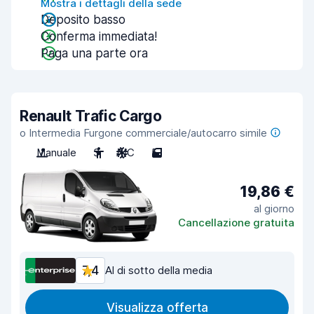
Mostra i dettagli della sede
Deposito basso
Conferma immediata!
Paga una parte ora
Renault Trafic Cargo
o Intermedia Furgone commerciale/autocarro simile
Manuale
3
A/C
5
19,86 €
al giorno
Cancellazione gratuita
7,4
Al di sotto della media
Visualizza offerta