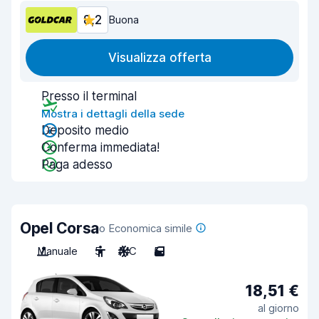
8,2
Buona
Visualizza offerta
Presso il terminal
Mostra i dettagli della sede
Deposito medio
Conferma immediata!
Paga adesso
Opel Corsa
o Economica simile
Manuale
5
A/C
5
18,51 €
al giorno