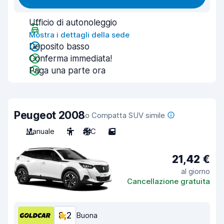
Ufficio di autonoleggio
Mostra i dettagli della sede
Deposito basso
Conferma immediata!
Paga una parte ora
Peugeot 2008
o Compatta SUV simile
Manuale
5
A/C
5
21,42 €
al giorno
Cancellazione gratuita
8,2
Buona