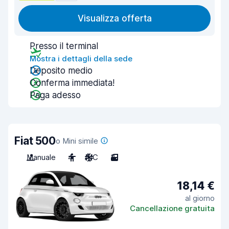
Visualizza offerta
Presso il terminal
Mostra i dettagli della sede
Deposito medio
Conferma immediata!
Paga adesso
Fiat 500
o Mini simile
Manuale
4
A/C
3
18,14 €
al giorno
Cancellazione gratuita