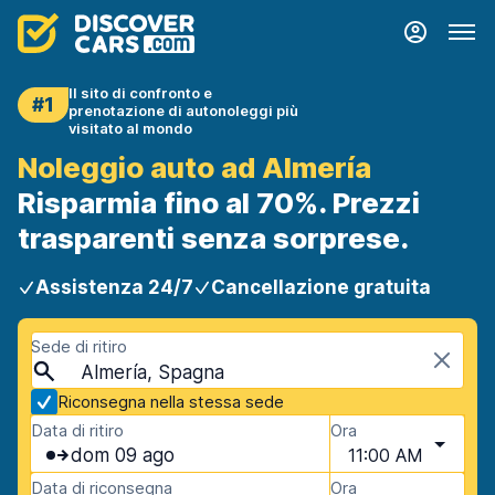
Il sito di confronto e
#1
prenotazione di autonoleggi più
visitato al mondo
Noleggio auto ad Almería
Risparmia fino al 70%. Prezzi
trasparenti senza sorprese.
Assistenza 24/7
Cancellazione gratuita
Sede di ritiro
Almería, Spagna
Riconsegna nella stessa sede
Data di ritiro
Ora
dom 09 ago
11:00 AM
Data di riconsegna
Ora