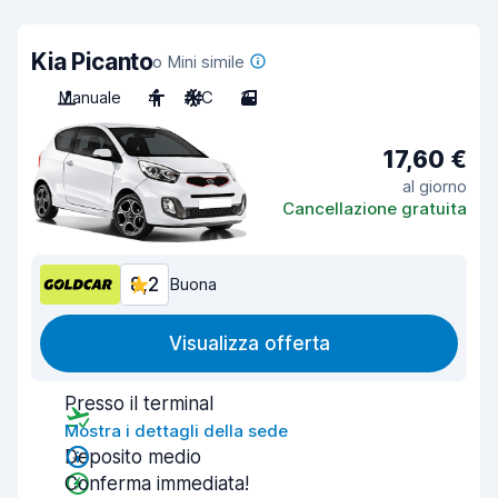
Kia Picanto
o Mini simile
Manuale
4
A/C
3
17,60 €
al giorno
Cancellazione gratuita
8,2
Buona
Visualizza offerta
Presso il terminal
Mostra i dettagli della sede
Deposito medio
Conferma immediata!