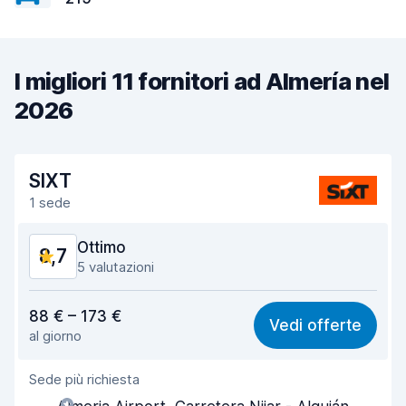
I migliori 11 fornitori ad Almería nel
2026
SIXT
1 sede
Ottimo
8,7
5 valutazioni
Rapporto qualità-prezzo
8,5
88 € – 173 €
Vedi offerte
al giorno
Facile da trovare
8,4
Sede più richiesta
Gentilezza degli agenti
8,9