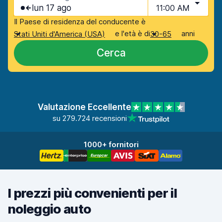
lun 17 ago
11:00 AM
Il Paese di residenza del conducente è
e l'età è di
anni
Stati Uniti d'America (USA)
30-65
Cerca
Valutazione Eccellente
su 279.724 recensioni
1000+ fornitori
I prezzi più convenienti per il
noleggio auto