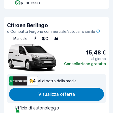
Paga adesso
Citroen Berlingo
o Compatta Furgone commerciale/autocarro simile
Manuale
2
A/C
4
15,48 €
al giorno
Cancellazione gratuita
7,4
Al di sotto della media
Visualizza offerta
Ufficio di autonoleggio