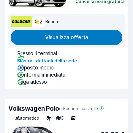
Cancellazione gratuita
8,2
Buona
Visualizza offerta
Presso il terminal
Mostra i dettagli della sede
Deposito medio
Conferma immediata!
Paga adesso
Volkswagen Polo
o Economica simile
Automatico
5
A/C
5