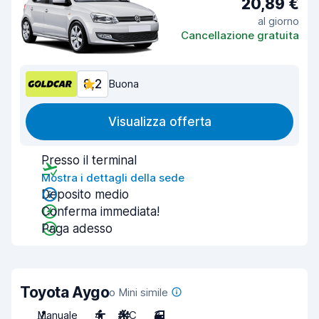
20,89 €
al giorno
Cancellazione gratuita
8,2
Buona
Visualizza offerta
Presso il terminal
Mostra i dettagli della sede
Deposito medio
Conferma immediata!
Paga adesso
Toyota Aygo
o Mini simile
Manuale
4
A/C
3