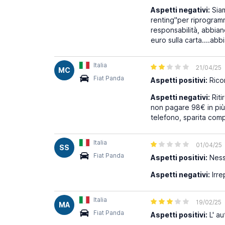
Aspetti negativi:
Siam
renting"per riprogram
responsabilità, abbian
euro sulla carta....ab
Italia
21/04/25
MC
Fiat Panda
Aspetti positivi:
Rico
Aspetti negativi:
Riti
non pagare 98€ in più, 
telefono, sparita com
Italia
01/04/25
SS
Fiat Panda
Aspetti positivi:
Nes
Aspetti negativi:
Irre
Italia
19/02/25
MA
Fiat Panda
Aspetti positivi:
L' au