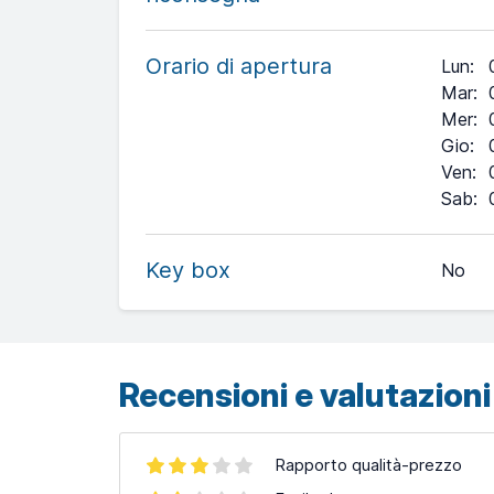
Orario di apertura
Lun
:
Mar
:
Mer
:
Gio
:
Ven
:
+
Sab
:
−
Key box
No
Leaflet
| ©
OpenStreetMap
contributors ©
CARTO
Recensioni e valutazioni 
Rapporto qualità-prezzo