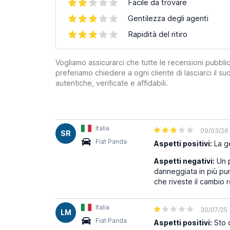
Facile da trovare
Gentilezza degli agenti
Rapidità del ritiro
Vogliamo assicurarci che tutte le recensioni pubblic
preferiamo chiedere a ogni cliente di lasciarci il 
autentiche, verificate e affidabili.
Italia
09/03/26
SR
Fiat Panda
Aspetti positivi:
La ge
Aspetti negativi:
Un p
danneggiata in più pu
che riveste il cambio r
Italia
30/07/25
LM
Fiat Panda
Aspetti positivi:
Sto d