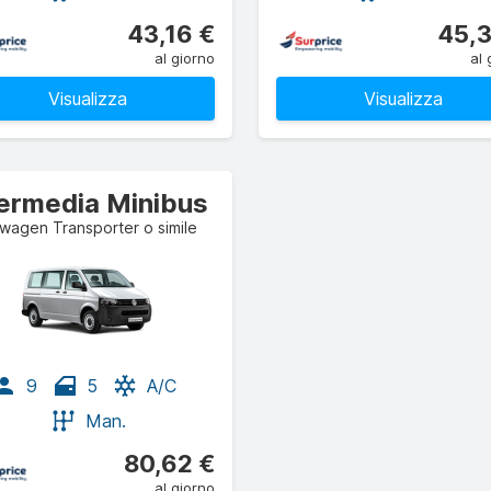
43,16 €
45,3
al giorno
al 
Visualizza
Visualizza
termedia Minibus
wagen Transporter o simile
9
5
A/C
Man.
80,62 €
al giorno