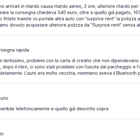
o arrivati in ritardo causa ritardo aereo, 2 ore, ulteriore ritardo pe
mare la consegna chiedeva 540 euro, oltre a quello già pagato, 16
o fittato tramite vs portale altra auto con "surprice rent" la poliz
biamo dovuto acquistare ulteriore polizza da "Surprice rent" senza 
nsegna rapida
ro lentissimo, problemi con la carta di credito che non dipendevano 
dopo il ritiro, ci sono stati problemi con l'uscita dal parcheggio e l
pletamente. L'auto era molto vecchia, nemmeno aveva il Bluetooth p
suno
peribile telefonicamente e quello già descritto sopra
to