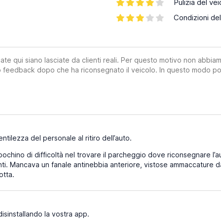
Pulizia del vei
Condizioni del
ate qui siano lasciate da clienti reali. Per questo motivo non abbia
suo feedback dopo che ha riconsegnato il veicolo. In questo modo po
ntilezza del personale al ritiro dell’auto.
ochino di difficoltà nel trovare il parcheggio dove riconsegnare l’a
nti. Mancava un fanale antinebbia anteriore, vistose ammaccature d
otta.
isinstallando la vostra app.