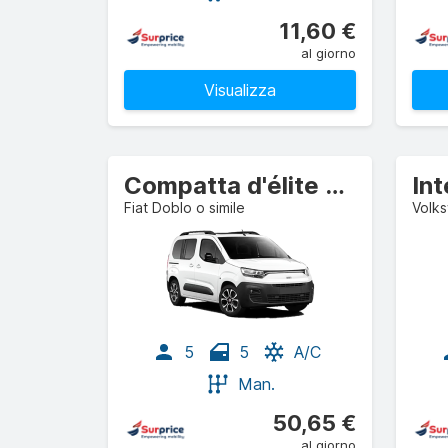
11,60 €
al giorno
Visualizza
Compatta d'élite Monovolume
In
Fiat Doblo o simile
Volks
5
5
A/C
Man.
50,65 €
al giorno