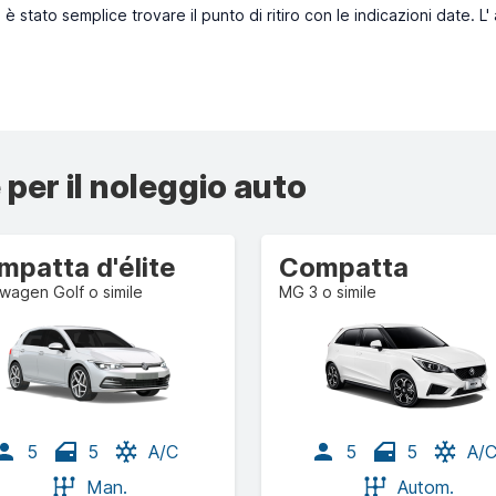
è stato semplice trovare il punto di ritiro con le indicazioni date. L
 per il noleggio auto
mpatta d'élite
Compatta
wagen Golf o simile
MG 3 o simile
5
5
A/C
5
5
A/
Man.
Autom.