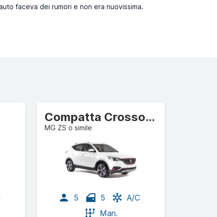
' auto faceva dei rumori e non era nuovissima.
Compatta Crossover
MG ZS o simile
C
5
5
A/C
Man.