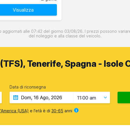
Visualizza
o aggiornati alle 07:42 del giorno 03/08/26. I prezzi possono variare
del noleggio e alla classe del veicolo.
(TFS), Tenerife, Spagna - Isole 
Data di riconsegna
11:00 am
 d'America (USA)
e l'età è di
30-65
anni