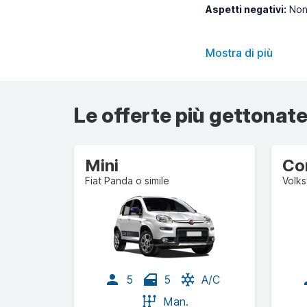
Aspetti negativi:
Non 
Mostra di più
Le offerte più gettonate
Mini
Co
Fiat Panda o simile
Volks
5
5
A/C
Man.