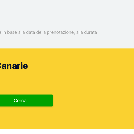
 in base alla data della prenotazione, alla durata
Canarie
Cerca