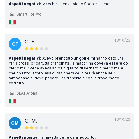
Aspetti negativi:
Macchina senza pieno Sporchissima
Smart ForTwo
18/10/23
G. F.
GF
Aspetti negativi:
Avevo prenotato un golf e mi hanno dato una
Yaris cross ibrida tutta grandinata, la macchina doveva essere col
pieno ma invece aveva solo un quarto di serbatoio meno male
che ho fatto la foto, assicurazione fake in realtà anche se ti
tamponano si deve pagare una franchigia non lo trovo molto
corretto.
SEAT Arona
18/10/23
G. M.
GM
Aspetti positivi:
la navetta per e da areoporto.