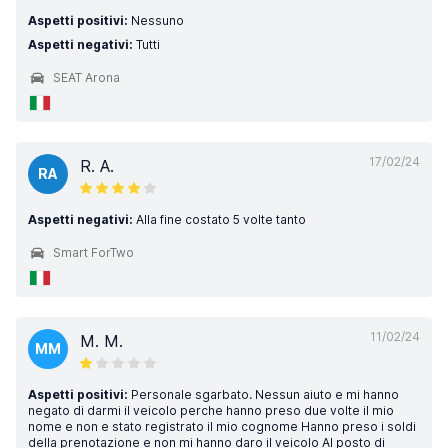
Aspetti positivi:
Nessuno
Aspetti negativi:
Tutti
SEAT Arona
17/02/24
R. A.
RA
Aspetti negativi:
Alla fine costato 5 volte tanto
Smart ForTwo
11/02/24
M. M.
MM
Aspetti positivi:
Personale sgarbato. Nessun aiuto e mi hanno
negato di darmi il veicolo perche hanno preso due volte il mio
nome e non e stato registrato il mio cognome Hanno preso i soldi
della prenotazione e non mi hanno daro il veicolo Al posto di