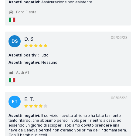
Aspetti negativi:
Assicurazione non esistente
Ford Fiesta
09/06/23
D. S.
DS
Aspetti positivi:
Tutto
Aspetti negativi:
Nessuno
Audi A1
08/06/23
E. T.
ET
Aspetti negativi:
Il servizio navetta al rientro ha fatto talmente
tanto ritardo, che abbiamo perso il volo per il rientro a casa, ed
essendo un giorno di scioperi, abbiamo dovuto prendere una
nave da Genova perché non c’erano voli prima dell’indomani sera.
Con 3 bambini piccoli.