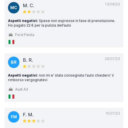
13/08/23
M. C.
MC
Aspetti negativi:
Spese non espresse in fase di prenotazione.
Ho pagato 22 € per la pulizia dell’auto
Ford Fiesta
26/07/23
B. R.
BR
Aspetti negativi:
non mi e' stata consegnata l'auto chiedero' il
rimborso vergognatevi
Audi A3
15/07/23
F. M.
FM