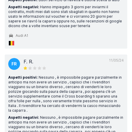
Aspetti negativi:
Hanno impiegato 3 giorni per inviarmi il
contratto, molti miei dati sono stati sbagliati in quanto non hanno
usato le informazioni sul voucher e ci vorranno 20 giorni per
sapere se riavró la caparra oppure no, sulle recenzioni di google
dicono che a volte inventano scuse per tenerla
Audi A1
11/05/24
F. R.
FR
Aspetti positivi:
Nessuno , è impossibile pagare parzialmente in
anticipo ma non avere un servizio , capisci che i rivenditori
viaggiano su un binario diverso , cercano di venderti le loro
polizze giocando sulla paura della caparra , poi appena c’è un
servizio supplementare come il Cross boarding ti sparano una
cifra folle per nulla , sono veramente triste pessimo servizio in
Italia . Il rivenditore ha cercato di vendermi la casco minacciando
la caparra .
Aspetti negativi:
Nessuno , è impossibile pagare parzialmente in
anticipo ma non avere un servizio , capisci che i rivenditori
viaggiano su un binario diverso , cercano di venderti le loro
polizze giocando sulla paura della caparra , poi appena c’è un