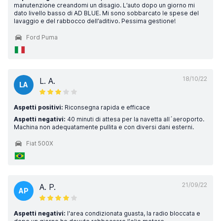
manutenzione creandomi un disagio. L’auto dopo un giorno mi
dato livello basso di AD BLUE. Mi sono sobbarcato le spese del
lavaggio e del rabbocco dell’aditivo. Pessima gestione!
Ford Puma
18/10/22
L. A.
LA
Aspetti positivi:
Riconsegna rapida e efficace
Aspetti negativi:
40 minuti di attesa per la navetta all´aeroporto.
Machina non adequatamente pullita e con diversi dani esterni.
Fiat 500X
21/09/22
A. P.
AP
Aspetti negativi:
l'area condizionata guasta, la radio bloccata e