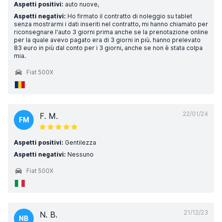
Aspetti positivi:
auto nuove,
Aspetti negativi:
Ho firmato il contratto di noleggio su tablet
senza mostrarmi i dati inseriti nel contratto, mi hanno chiamato per
riconsegnare l'auto 3 giorni prima anche se la prenotazione online
per la quale avevo pagato era di 3 giorni in più. hanno prelevato
83 euro in più dal conto per i 3 giorni, anche se non è stata colpa
mia.
Fiat 500X
22/01/24
F. M.
FM
Aspetti positivi:
Gentilezza
Aspetti negativi:
Nessuno
Fiat 500X
21/12/23
N. B.
NB