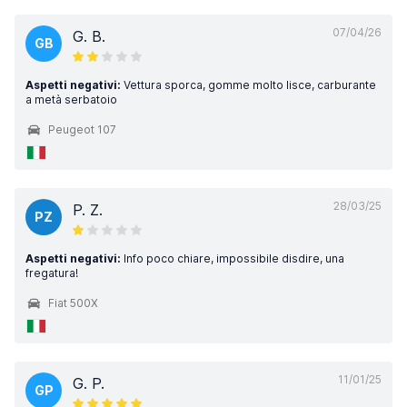
07/04/26
G. B.
GB
Aspetti negativi:
Vettura sporca, gomme molto lisce, carburante
a metà serbatoio
Peugeot 107
28/03/25
P. Z.
PZ
Aspetti negativi:
Info poco chiare, impossibile disdire, una
fregatura!
Fiat 500X
11/01/25
G. P.
GP