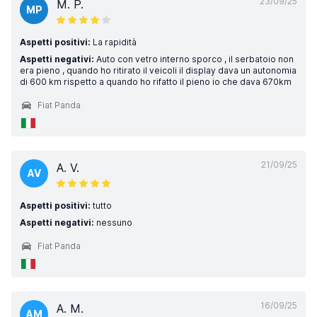
23/09/25
M. P.
MP
Aspetti positivi:
La rapidità
Aspetti negativi:
Auto con vetro interno sporco , il serbatoio non
era pieno , quando ho ritirato il veicoli il display dava un autonomia
di 600 km rispetto a quando ho rifatto il pieno io che dava 670km
Fiat Panda
21/09/25
A. V.
AV
Aspetti positivi:
tutto
Aspetti negativi:
nessuno
Fiat Panda
16/09/25
A. M.
AM