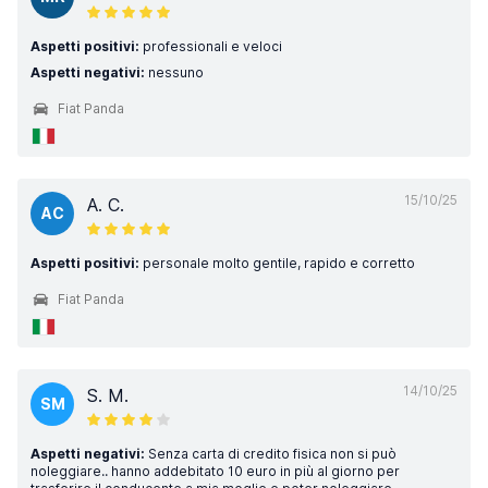
Aspetti positivi:
professionali e veloci
Aspetti negativi:
nessuno
Fiat Panda
15/10/25
A. C.
AC
Aspetti positivi:
personale molto gentile, rapido e corretto
Fiat Panda
14/10/25
S. M.
SM
Aspetti negativi:
Senza carta di credito fisica non si può
noleggiare.. hanno addebitato 10 euro in più al giorno per