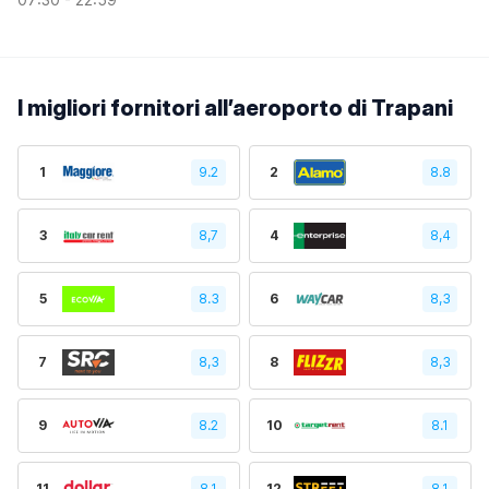
I migliori fornitori all’aeroporto di Trapani
1
9.2
2
8.8
3
8,7
4
8,4
5
8.3
6
8,3
7
8,3
8
8,3
9
8.2
10
8.1
11
8.1
12
8,1