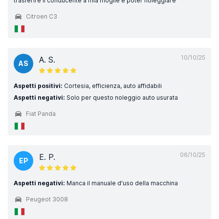
trasferire il conducente a mia moglie e poter noleggiare
Citroen C3
10/10/25
A. S.
AS
Aspetti positivi:
Cortesia, efficienza, auto affidabili
Aspetti negativi:
Solo per questo noleggio auto usurata
Fiat Panda
06/10/25
E. P.
EP
Aspetti negativi:
Manca il manuale d'uso della macchina
Peugeot 3008