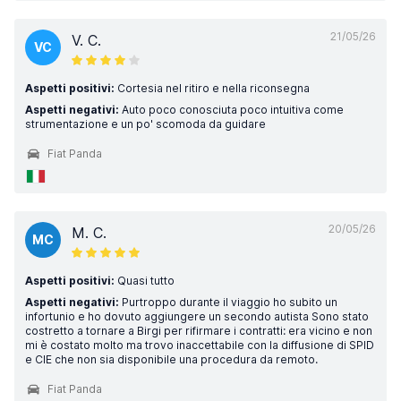
21/05/26
V. C.
VC
Aspetti positivi:
Cortesia nel ritiro e nella riconsegna
Aspetti negativi:
Auto poco conosciuta poco intuitiva come
strumentazione e un po' scomoda da guidare
Fiat Panda
20/05/26
M. C.
MC
Aspetti positivi:
Quasi tutto
Aspetti negativi:
Purtroppo durante il viaggio ho subito un
infortunio e ho dovuto aggiungere un secondo autista Sono stato
costretto a tornare a Birgi per rifirmare i contratti: era vicino e non
mi è costato molto ma trovo inaccettabile con la diffusione di SPID
e CIE che non sia disponibile una procedura da remoto.
Fiat Panda