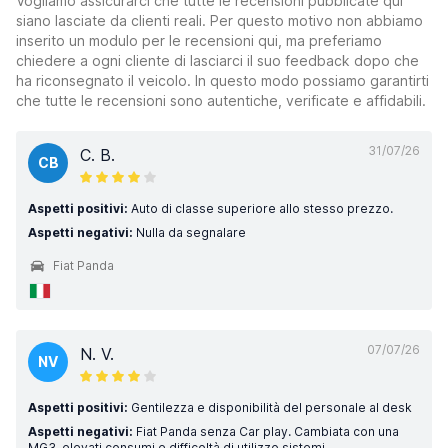
Vogliamo assicurarci che tutte le recensioni pubblicate qui
siano lasciate da clienti reali. Per questo motivo non abbiamo
inserito un modulo per le recensioni qui, ma preferiamo
chiedere a ogni cliente di lasciarci il suo feedback dopo che
ha riconsegnato il veicolo. In questo modo possiamo garantirti
che tutte le recensioni sono autentiche, verificate e affidabili.
31/07/26
C. B.
CB
Aspetti positivi:
Auto di classe superiore allo stesso prezzo.
Aspetti negativi:
Nulla da segnalare
Fiat Panda
07/07/26
N. V.
NV
Aspetti positivi:
Gentilezza e disponibilità del personale al desk
Aspetti negativi:
Fiat Panda senza Car play. Cambiata con una
MG3, elevati consumi e difficoltà di utilizzo sistemi