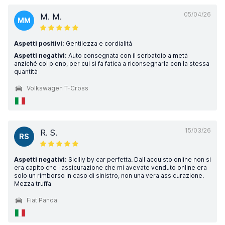
05/04/26
M. M.
MM
Aspetti positivi:
Gentilezza e cordialità
Aspetti negativi:
Auto consegnata con il serbatoio a metà
anziché col pieno, per cui si fa fatica a riconsegnarla con la stessa
quantità
Volkswagen T-Cross
15/03/26
R. S.
RS
Aspetti negativi:
Siciliy by car perfetta. Dall acquisto online non si
era capito che l assicurazione che mi avevate venduto online era
solo un rimborso in caso di sinistro, non una vera assicurazione.
Mezza truffa
Fiat Panda