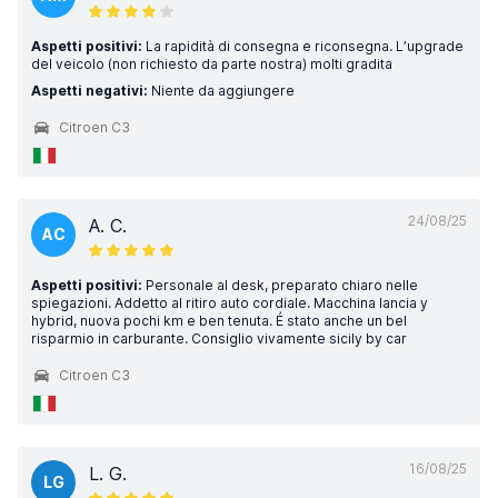
Aspetti positivi:
La rapidità di consegna e riconsegna. L’upgrade
del veicolo (non richiesto da parte nostra) molti gradita
Aspetti negativi:
Niente da aggiungere
Citroen C3
24/08/25
A. C.
AC
Aspetti positivi:
Personale al desk, preparato chiaro nelle
spiegazioni. Addetto al ritiro auto cordiale. Macchina lancia y
hybrid, nuova pochi km e ben tenuta. É stato anche un bel
risparmio in carburante. Consiglio vivamente sicily by car
Citroen C3
16/08/25
L. G.
LG