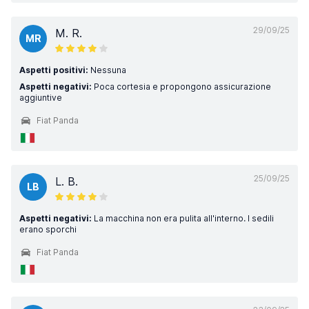
29/09/25
M. R.
MR
Aspetti positivi:
Nessuna
Aspetti negativi:
Poca cortesia e propongono assicurazione
aggiuntive
Fiat Panda
25/09/25
L. B.
LB
Aspetti negativi:
La macchina non era pulita all'interno. I sedili
erano sporchi
Fiat Panda