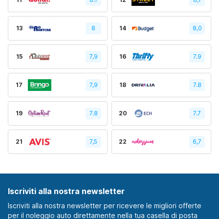
13
8
14
8,0
15
7,9
16
7.9
17
7,9
18
7.8
19
7.8
20
7.7
21
7,5
22
6,7
Iscriviti alla nostra newsletter
Iscriviti alla nostra newsletter per ricevere le migliori offerte
per il noleggio auto direttamente nella tua casella di posta