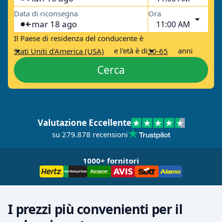
Data di riconsegna
Ora
mar 18 ago
11:00 AM
Il Paese di residenza del conducente è
e l'età è di
anni
Stati Uniti d'America (USA)
30-65
Cerca
Valutazione Eccellente
su 279.878 recensioni
1000+ fornitori
I prezzi più convenienti per il