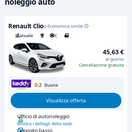
noleggio auto
Renault Clio
o Economica simile
Manuale
5
A/C
4
45,63 €
al giorno
Cancellazione gratuita
8,2
Buona
Visualizza offerta
Ufficio di autonoleggio
Mostra i dettagli della sede
Deposito basso