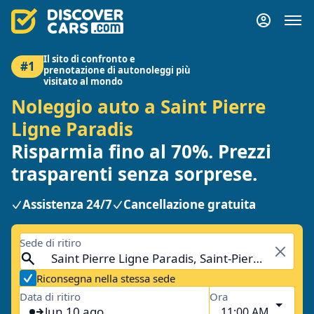
Il sito di confronto e
#1
prenotazione di autonoleggi più
visitato al mondo
Noleggio auto a Saint Pierre
Ligne Paradis
Risparmia fino al 70%. Prezzi
trasparenti senza sorprese.
Assistenza 24/7
Cancellazione gratuita
Sede di ritiro
Saint Pierre Ligne Paradis, Saint-Pierre, Réunion
Riconsegna nella stessa sede
Data di ritiro
Ora
lun 10 ago
11:00 AM