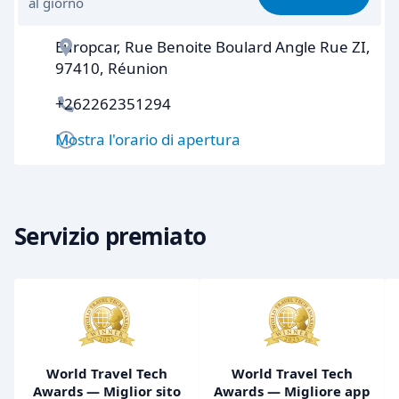
al giorno
Facile da trovare
8,2
Europcar, Rue Benoite Boulard Angle Rue ZI,
Gentilezza degli agenti
8,4
97410, Réunion
Rapidità del ritiro
8,0
+262262351294
Rapidità della riconsegna
8,2
Mostra l'orario di apertura
Pulizia del veicolo
8,6
Condizioni dell'auto
8,1
Servizio premiato
World Travel Tech
World Travel Tech
Awards — Miglior sito
Awards — Migliore app