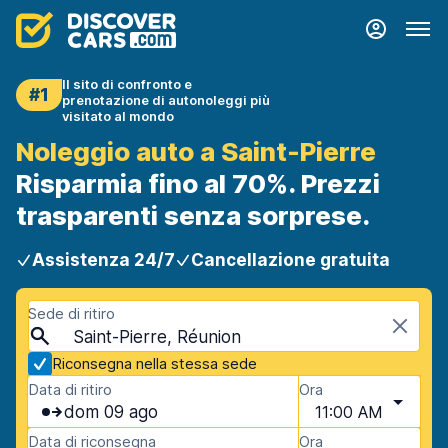
Il sito di confronto e
#1
prenotazione di autonoleggi più
visitato al mondo
Noleggio auto a Saint-Pierre
Risparmia fino al 70%. Prezzi
trasparenti senza sorprese.
Assistenza 24/7
Cancellazione gratuita
Sede di ritiro
Saint-Pierre, Réunion
Riconsegna nella stessa sede
Data di ritiro
Ora
dom 09 ago
11:00 AM
Data di riconsegna
Ora