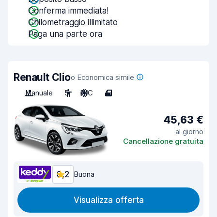
Conferma immediata!
Chilometraggio illimitato
Paga una parte ora
Renault Clio
o Economica simile
Manuale
5
A/C
4
45,63 €
al giorno
Cancellazione gratuita
8,2
Buona
Visualizza offerta