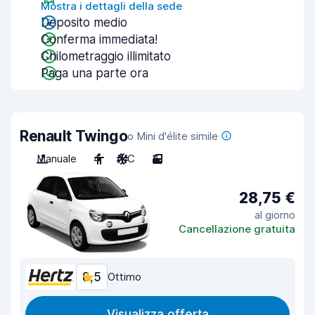
Mostra i dettagli della sede
Deposito medio
Conferma immediata!
Chilometraggio illimitato
Paga una parte ora
Renault Twingo
o Mini d'élite simile
Manuale
4
A/C
3
28,75 €
al giorno
Cancellazione gratuita
8,5
Ottimo
Visualizza offerta