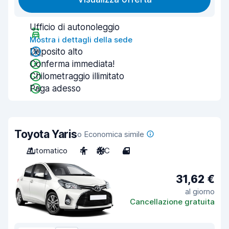
Ufficio di autonoleggio
Mostra i dettagli della sede
Deposito alto
Conferma immediata!
Chilometraggio illimitato
Paga adesso
Toyota Yaris
o Economica simile
Automatico
4
A/C
4
31,62 €
al giorno
Cancellazione gratuita