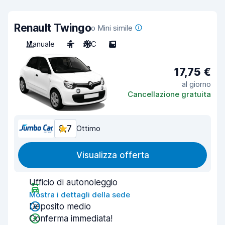
Renault Twingo
o Mini simile
Manuale
4
A/C
5
17,75 €
al giorno
Cancellazione gratuita
8,7
Ottimo
Visualizza offerta
Ufficio di autonoleggio
Mostra i dettagli della sede
Deposito medio
Conferma immediata!