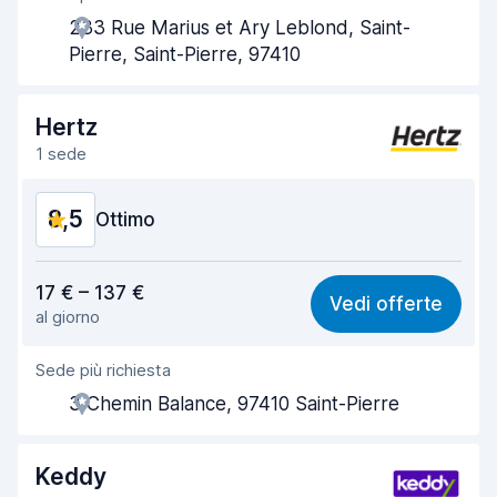
233 Rue Marius et Ary Leblond, Saint-
Rapidità del ritiro
8,0
Pierre, Saint-Pierre, 97410
Rapidità della riconsegna
8,2
Hertz
Pulizia del veicolo
9,3
1 sede
Condizioni dell'auto
8,7
8,5
Ottimo
Rapporto qualità-prezzo
8,5
17 € – 137 €
Vedi offerte
al giorno
Facile da trovare
8,2
Sede più richiesta
Gentilezza degli agenti
9,1
3 Chemin Balance, 97410 Saint-Pierre
Rapidità del ritiro
8,0
Rapidità della riconsegna
8,2
Keddy