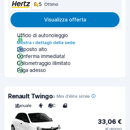
8,5
Ottimo
Visualizza offerta
Ufficio di autonoleggio
Mostra i dettagli della sede
Deposito alto
Conferma immediata!
Chilometraggio illimitato
Paga adesso
Renault Twingo
o Mini d'élite simile
Manuale
4
A/C
4
33,06 €
al giorno