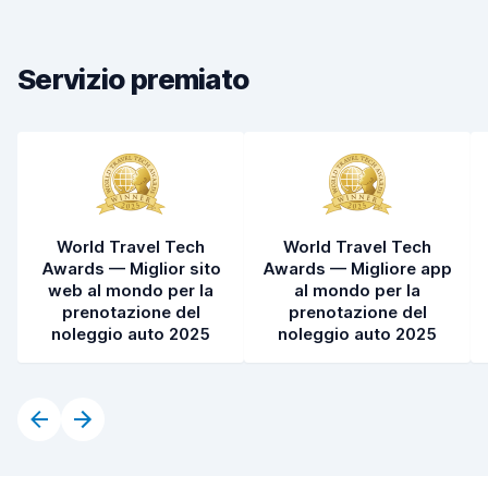
Rapidità della riconsegna
8,2
Servizio premiato
Pulizia del veicolo
8,1
Condizioni dell'auto
8,2
World Travel Tech
World Travel Tech
Awards — Miglior sito
Awards — Migliore app
web al mondo per la
al mondo per la
prenotazione del
prenotazione del
noleggio auto 2025
noleggio auto 2025