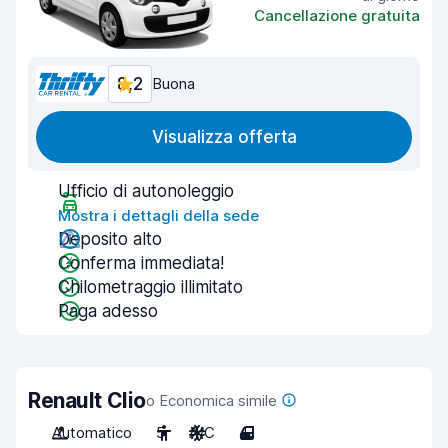
Cancellazione gratuita
8,2
Buona
Visualizza offerta
Ufficio di autonoleggio
Mostra i dettagli della sede
Deposito alto
Conferma immediata!
Chilometraggio illimitato
Paga adesso
Renault Clio
o Economica simile
Automatico
5
A/C
4