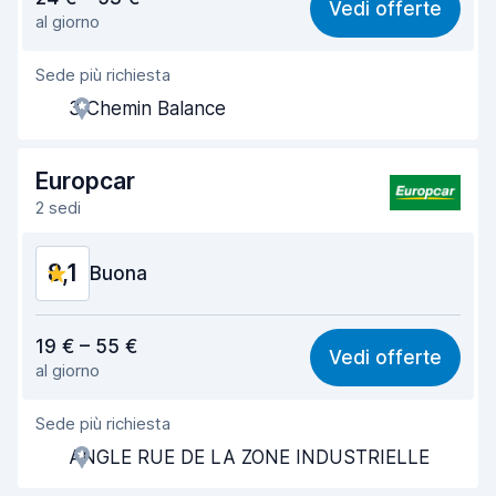
Vedi offerte
al giorno
Facile da trovare
8,2
Sede più richiesta
Gentilezza degli agenti
8,2
3 Chemin Balance
Rapidità del ritiro
8,0
Rapidità della riconsegna
8,2
Europcar
2 sedi
Pulizia del veicolo
8,3
8,1
Condizioni dell'auto
Buona
8,4
Rapporto qualità-prezzo
8,0
19 € – 55 €
Vedi offerte
al giorno
Facile da trovare
8,2
Sede più richiesta
Gentilezza degli agenti
8,2
ANGLE RUE DE LA ZONE INDUSTRIELLE
Rapidità del ritiro
8,0