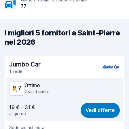
77
I migliori 5 fornitori a Saint-Pierre
nel 2026
Jumbo Car
1 sede
Ottimo
8,7
2 valutazioni
Rapporto qualità-prezzo
8,9
19 € – 31 €
Vedi offerte
al giorno
Facile da trovare
8,2
Sede più richiesta
Gentilezza degli agenti
9,3