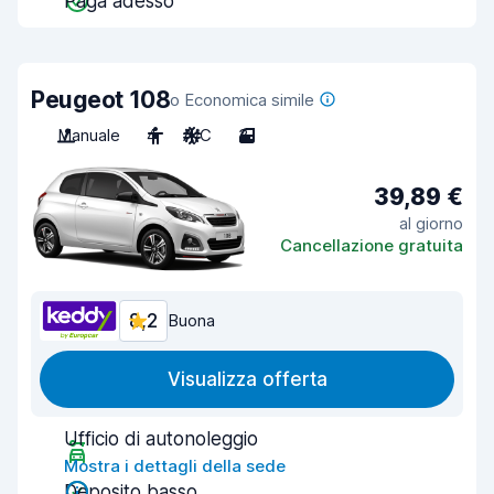
Paga adesso
Peugeot 108
o Economica simile
Manuale
4
A/C
3
39,89 €
al giorno
Cancellazione gratuita
8,2
Buona
Visualizza offerta
Ufficio di autonoleggio
Mostra i dettagli della sede
Deposito basso