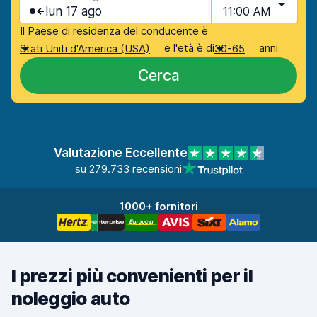
lun 17 ago
11:00 AM
Il Paese di residenza del conducente è
e l'età è di
anni
Stati Uniti d'America (USA)
30-65
Cerca
Valutazione Eccellente
su 279.733 recensioni
1000+ fornitori
I prezzi più convenienti per il
noleggio auto