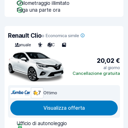
Chilometraggio illimitato
Paga una parte ora
Renault Clio
o Economica simile
Manuale
5
A/C
5
20,02 €
al giorno
Cancellazione gratuita
8,7
Ottimo
Visualizza offerta
Ufficio di autonoleggio