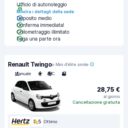
Ufficio di autonoleggio
Mostra i dettagli della sede
Deposito medio
Conferma immediata!
Chilometraggio illimitato
Paga una parte ora
Renault Twingo
o Mini d'élite simile
Manuale
4
A/C
3
28,75 €
al giorno
Cancellazione gratuita
8,5
Ottimo