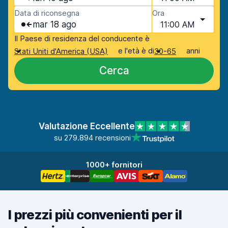
Data di riconsegna
Ora
mar 18 ago
11:00 AM
Il Paese di residenza del conducente è
e l'età è di
anni
Stati Uniti d'America (USA)
30-65
Cerca
Valutazione Eccellente
su 279.894 recensioni
1000+ fornitori
I prezzi più convenienti per il