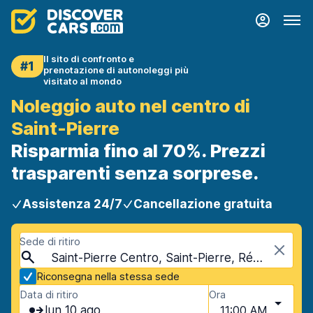
Il sito di confronto e
#1
prenotazione di autonoleggi più
visitato al mondo
Noleggio auto nel centro di
Saint-Pierre
Risparmia fino al 70%. Prezzi
trasparenti senza sorprese.
Assistenza 24/7
Cancellazione gratuita
Sede di ritiro
Saint-Pierre Centro, Saint-Pierre, Réunion
Riconsegna nella stessa sede
Data di ritiro
Ora
lun 10 ago
11:00 AM