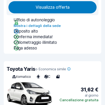
Visualizza offerta
Ufficio di autonoleggio
Mostra i dettagli della sede
Deposito alto
Conferma immediata!
Chilometraggio illimitato
Paga adesso
Toyota Yaris
o Economica simile
Automatico
4
A/C
4
31,62 €
al giorno
Cancellazione gratuita