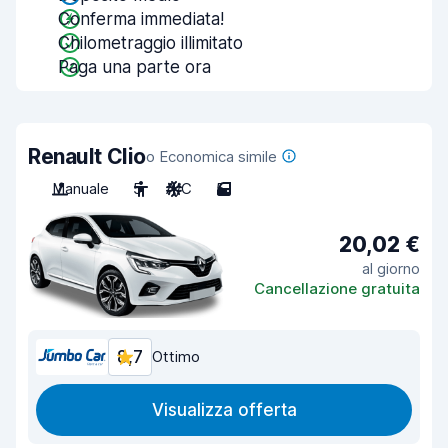
Conferma immediata!
Chilometraggio illimitato
Paga una parte ora
Renault Clio
o Economica simile
Manuale
5
A/C
5
20,02 €
al giorno
Cancellazione gratuita
8,7
Ottimo
Visualizza offerta