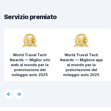
Pulizia del veicolo
8,1
Condizioni dell'auto
8,2
Servizio premiato
World Travel Tech
World Travel Tech
Awards — Miglior sito
Awards — Migliore app
web al mondo per la
al mondo per la
prenotazione del
prenotazione del
noleggio auto 2025
noleggio auto 2025