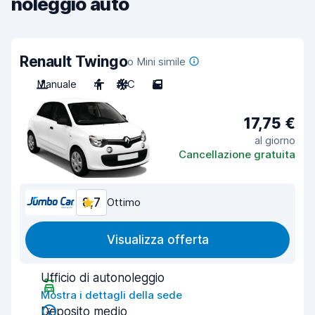
noleggio auto
Renault Twingo
o Mini simile
Manuale
4
A/C
5
17,75 €
al giorno
Cancellazione gratuita
8,7
Ottimo
Visualizza offerta
Ufficio di autonoleggio
Mostra i dettagli della sede
Deposito medio