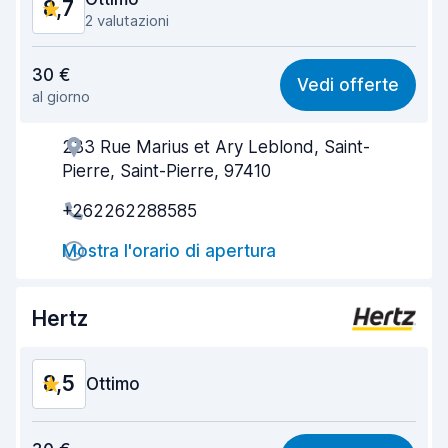
8,7
2 valutazioni
Rapporto qualità-prezzo
8,9
30 €
Vedi offerte
al giorno
Facile da trovare
8,2
233 Rue Marius et Ary Leblond, Saint-
Gentilezza degli agenti
9,3
Pierre, Saint-Pierre, 97410
Rapidità del ritiro
8,0
+262262288585
Rapidità della riconsegna
8,2
Mostra l'orario di apertura
Pulizia del veicolo
9,3
Hertz
Condizioni dell'auto
8,7
8,5
Ottimo
Rapporto qualità-prezzo
8,5