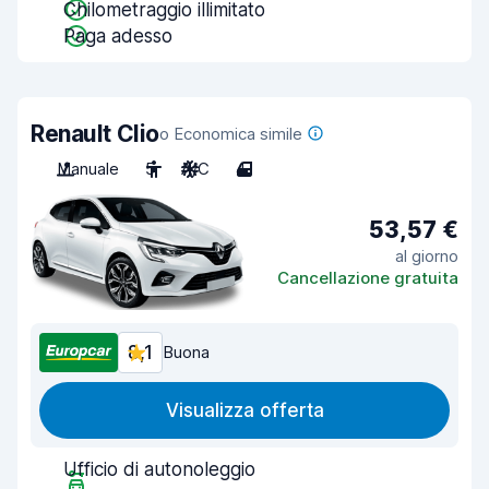
Chilometraggio illimitato
Paga adesso
Renault Clio
o Economica simile
Manuale
5
A/C
4
53,57 €
al giorno
Cancellazione gratuita
8,1
Buona
Visualizza offerta
Ufficio di autonoleggio