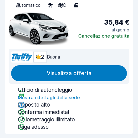
Automatico
5
A/C
4
35,84 €
al giorno
Cancellazione gratuita
8,2
Buona
Visualizza offerta
Ufficio di autonoleggio
Mostra i dettagli della sede
Deposito alto
Conferma immediata!
Chilometraggio illimitato
Paga adesso