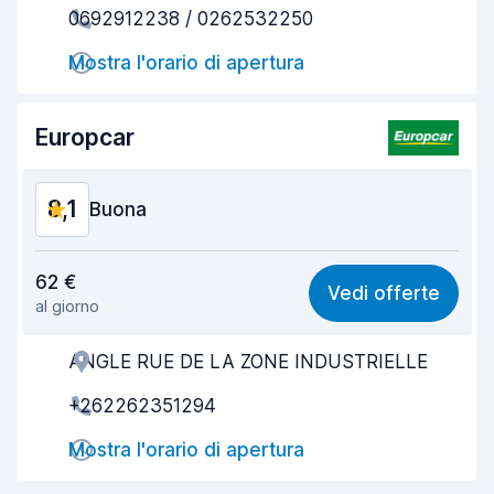
0692912238 / 0262532250
Rapidità del ritiro
8,0
Mostra l'orario di apertura
Rapidità della riconsegna
8,2
Pulizia del veicolo
8,3
Europcar
Condizioni dell'auto
8,4
8,1
Buona
Rapporto qualità-prezzo
8,0
62 €
Vedi offerte
al giorno
Facile da trovare
8,2
ANGLE RUE DE LA ZONE INDUSTRIELLE
Gentilezza degli agenti
8,2
+262262351294
Rapidità del ritiro
8,0
Mostra l'orario di apertura
Rapidità della riconsegna
8,2