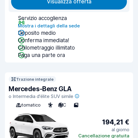
Visualizza offerta
Servizio accoglienza
Mostra i dettagli della sede
Deposito medio
Conferma immediata!
Chilometraggio illimitato
Paga una parte ora
Trazione integrale
Mercedes-Benz GLA
o Intermedia d'élite SUV simile
Automatico
5
A/C
5
194,21 €
al giorno
Cancellazione gratuita