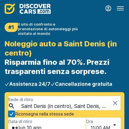
Il sito di confronto e
#1
prenotazione di autonoleggi più
visitato al mondo
Noleggio auto a Saint Denis (in
centro)
Risparmia fino al 70%. Prezzi
trasparenti senza sorprese.
Assistenza 24/7
Cancellazione gratuita
Sede di ritiro
Saint Denis (in centro), Saint Denis, Réunion
Riconsegna nella stessa sede
Data di ritiro
Ora
lun 10 ago
11:00 AM