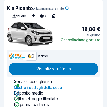
Kia Picanto
o Economica simile
Manuale
5
A/C
5
19,86 €
al giorno
Cancellazione gratuita
8,9
Ottimo
Visualizza offerta
Servizio accoglienza
Mostra i dettagli della sede
Deposito medio
Chilometraggio illimitato
Paga una parte ora