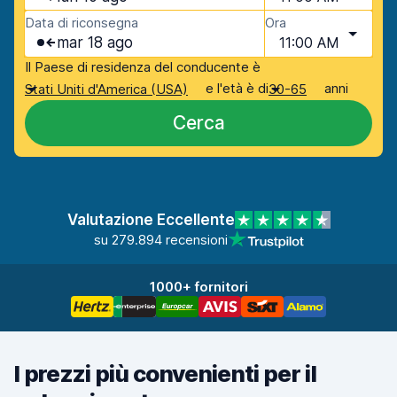
Data di riconsegna
Ora
mar 18 ago
11:00 AM
Il Paese di residenza del conducente è
e l'età è di
anni
Stati Uniti d'America (USA)
30-65
Cerca
Valutazione Eccellente
su 279.894 recensioni
1000+ fornitori
I prezzi più convenienti per il