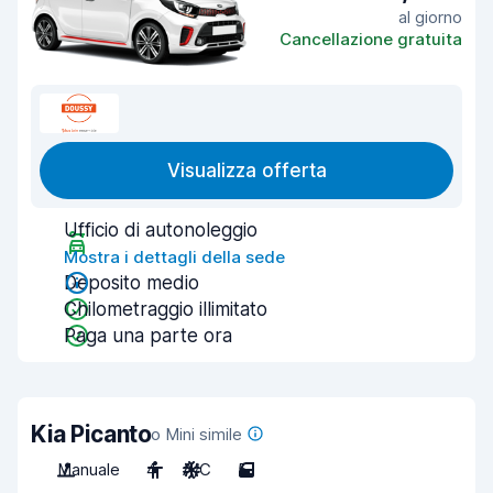
al giorno
Cancellazione gratuita
Visualizza offerta
Ufficio di autonoleggio
Mostra i dettagli della sede
Deposito medio
Chilometraggio illimitato
Paga una parte ora
Kia Picanto
o Mini simile
Manuale
4
A/C
5