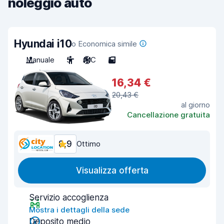
noleggio auto
Hyundai i10
o Economica simile
Manuale
5
A/C
5
16,34 €
20,43 €
al giorno
Cancellazione gratuita
8,9
Ottimo
Visualizza offerta
Servizio accoglienza
Mostra i dettagli della sede
Deposito medio