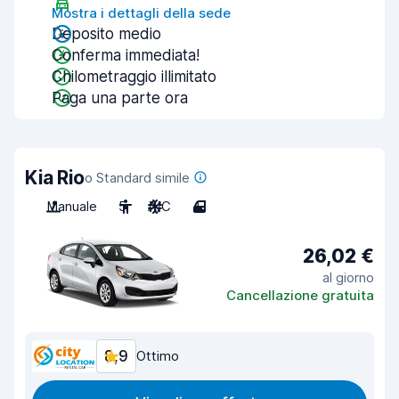
Mostra i dettagli della sede
Deposito medio
Conferma immediata!
Chilometraggio illimitato
Paga una parte ora
Kia Rio
o Standard simile
Manuale
5
A/C
4
26,02 €
al giorno
Cancellazione gratuita
8,9
Ottimo