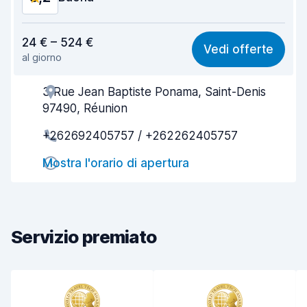
Rapporto qualità-prezzo
8,2
24 € – 524 €
Vedi offerte
al giorno
Facile da trovare
8,2
3 Rue Jean Baptiste Ponama, Saint-Denis
Gentilezza degli agenti
8,2
97490, Réunion
Rapidità del ritiro
8,0
+262692405757 / +262262405757
Rapidità della riconsegna
8,2
Mostra l'orario di apertura
Pulizia del veicolo
8,0
Condizioni dell'auto
8,2
Servizio premiato