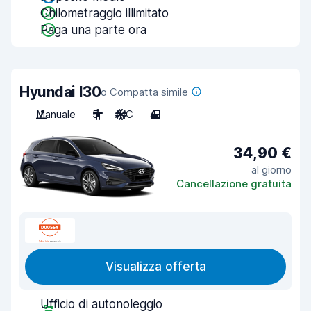
Chilometraggio illimitato
Paga una parte ora
Hyundai I30
o Compatta simile
Manuale
5
A/C
4
34,90 €
al giorno
Cancellazione gratuita
Visualizza offerta
Ufficio di autonoleggio