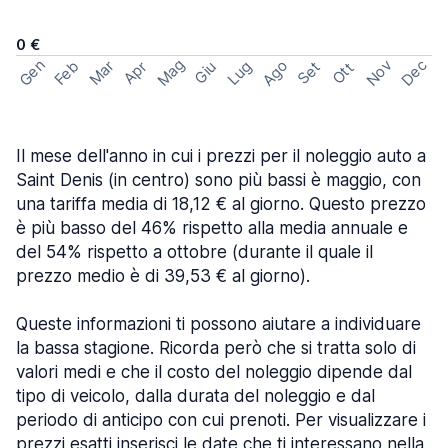
0 €
Mag
Gen
Ago
Nov
Dec
Feb
Mar
Lug
Apr
Set
Giu
Ott
Il mese dell'anno in cui i prezzi per il noleggio auto a
Saint Denis (in centro) sono più bassi è maggio, con
una tariffa media di 18,12 € al giorno. Questo prezzo
è più basso del 46% rispetto alla media annuale e
del 54% rispetto a ottobre (durante il quale il
prezzo medio è di 39,53 € al giorno).
Queste informazioni ti possono aiutare a individuare
la bassa stagione. Ricorda però che si tratta solo di
valori medi e che il costo del noleggio dipende dal
tipo di veicolo, dalla durata del noleggio e dal
periodo di anticipo con cui prenoti. Per visualizzare i
prezzi esatti inserisci le date che ti interessano nella