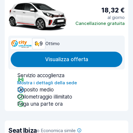
18,32 €
al giorno
Cancellazione gratuita
8,9
Ottimo
Visualizza offerta
Servizio accoglienza
Mostra i dettagli della sede
Deposito medio
Chilometraggio illimitato
Paga una parte ora
Seat Ibiza
o Economica simile