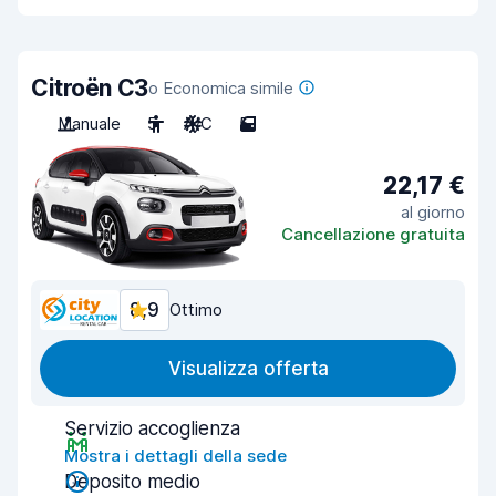
Citroën C3
o Economica simile
Manuale
5
A/C
5
22,17 €
al giorno
Cancellazione gratuita
8,9
Ottimo
Visualizza offerta
Servizio accoglienza
Mostra i dettagli della sede
Deposito medio