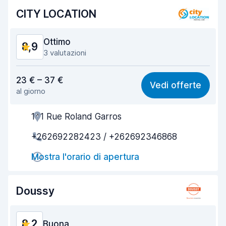
CITY LOCATION
Ottimo
8,9
3 valutazioni
Rapporto qualità-prezzo
9,1
23 € – 37 €
Vedi offerte
al giorno
Facile da trovare
8,3
141 Rue Roland Garros
Gentilezza degli agenti
9,6
+262692282423 / +262692346868
Rapidità del ritiro
8,1
Mostra l'orario di apertura
Rapidità della riconsegna
8,3
Pulizia del veicolo
9,4
Doussy
Condizioni dell'auto
9,2
8,2
Buona