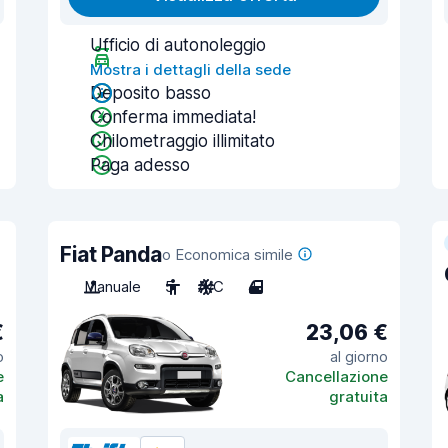
Ufficio di autonoleggio
Mostra i dettagli della sede
Deposito basso
Conferma immediata!
Chilometraggio illimitato
Paga adesso
Fiat Panda
o Economica simile
Manuale
5
A/C
4
€
23,06 €
o
al giorno
e
Cancellazione
a
gratuita