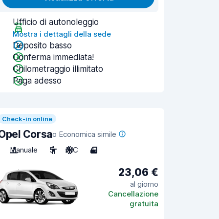
Ufficio di autonoleggio
Mostra i dettagli della sede
Deposito basso
Conferma immediata!
Chilometraggio illimitato
Paga adesso
Check-in online
Opel Corsa
o Economica simile
Manuale
5
A/C
4
23,06 €
al giorno
Cancellazione
gratuita