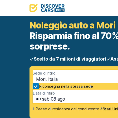
Noleggio auto a Mori
Risparmia fino al 70%
sorprese.
Scelto da 7 milioni di viaggiatori
Ass
Sede di ritiro
Mori, Italia
Riconsegna nella stessa sede
Data di ritiro
sab 08 ago
Il Paese di residenza del conducente è
Stati Un