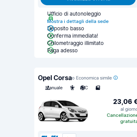
Ufficio di autonoleggio
Mostra i dettagli della sede
Deposito basso
Conferma immediata!
Chilometraggio illimitato
Paga adesso
Opel Corsa
o Economica simile
Manuale
5
A/C
5
23,06 
al giorn
Cancellazion
gratuit