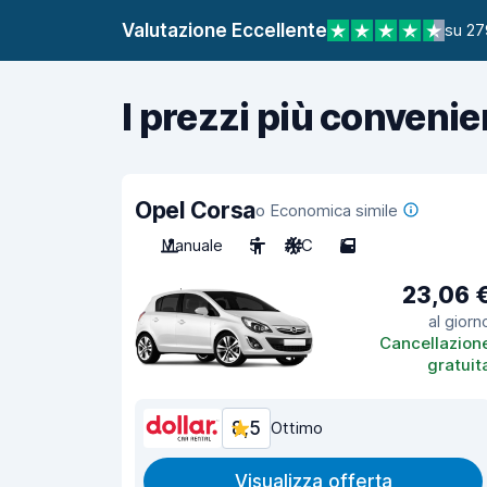
Valutazione Eccellente
su 27
I prezzi più convenie
Opel Corsa
o Economica simile
Manuale
5
A/C
5
23,06 
al giorn
Cancellazion
gratuit
8,5
Ottimo
Visualizza offerta