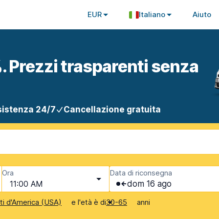
EUR
Italiano
Aiuto
. Prezzi trasparenti senza
istenza 24/7
Cancellazione gratuita
Ora
Data di riconsegna
11:00 AM
dom 16 ago
e l'età è di
anni
iti d'America (USA)
30-65