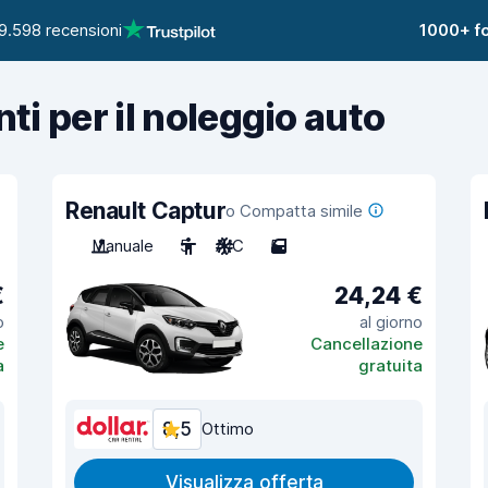
9.598 recensioni
1000+ fo
nti per il noleggio auto
Renault Captur
o Compatta simile
Manuale
5
A/C
5
€
24,24 €
o
al giorno
e
Cancellazione
a
gratuita
8,5
Ottimo
Visualizza offerta