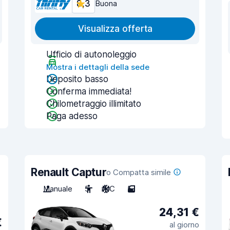
8,3
Buona
Visualizza offerta
Ufficio di autonoleggio
Mostra i dettagli della sede
Deposito basso
Conferma immediata!
Chilometraggio illimitato
Paga adesso
Renault Captur
o Compatta simile
Manuale
5
A/C
5
24,31 €
€
al giorno