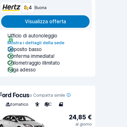
8,4
Buona
Visualizza offerta
Ufficio di autonoleggio
Mostra i dettagli della sede
Deposito basso
Conferma immediata!
Chilometraggio illimitato
Paga adesso
Ford Focus
o Compatta simile
Automatico
5
A/C
4
24,85 €
al giorno