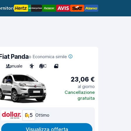
rnitori
Fiat Panda
o Economica simile
Manuale
5
A/C
4
23,06 €
al giorno
Cancellazione
gratuita
8,5
Ottimo
Visualizza offerta