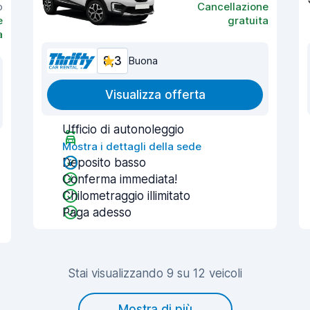
o
Cancellazione
e
gratuita
a
8,3
Buona
Visualizza offerta
Ufficio di autonoleggio
Mostra i dettagli della sede
Deposito basso
Conferma immediata!
Chilometraggio illimitato
Paga adesso
Stai visualizzando 9 su 12 veicoli
Mostra di più