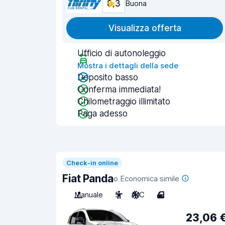
8,3
Buona
Visualizza offerta
Ufficio di autonoleggio
Mostra i dettagli della sede
Deposito basso
Conferma immediata!
Chilometraggio illimitato
Paga adesso
Check-in online
Fiat Panda
o Economica simile
Manuale
5
A/C
4
23,06 