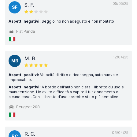
05/05/25
S. F.
SF
Aspetti negativi:
Seggiolino non adeguato e non montato
Fiat Panda
12/04/25
M. B.
MB
Aspetti positivi:
Velocità di ritiro e riconsegna, auto nuova e
impeccabile.
Aspetti negativi:
A bordo dell'auto non c'era il libretto du uso e
manutenzione. Ho avuto difficoltà a capire il funzionamento di
alcune cose. Con il libretto d'uso sarebbe stato più semplice.
Peugeot 208
06/04/25
R. C.
RC