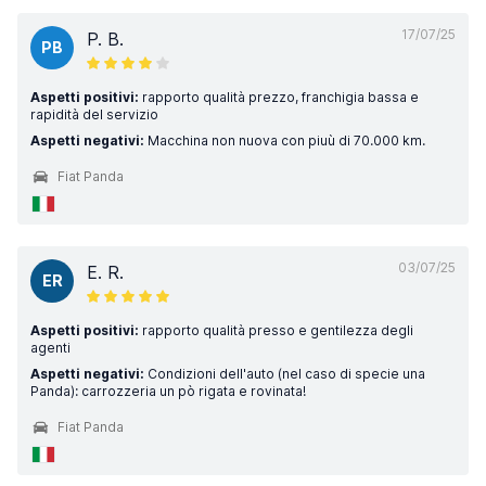
17/07/25
P. B.
PB
Aspetti positivi:
rapporto qualità prezzo, franchigia bassa e
rapidità del servizio
Aspetti negativi:
Macchina non nuova con piuù di 70.000 km.
Fiat Panda
03/07/25
E. R.
ER
Aspetti positivi:
rapporto qualità presso e gentilezza degli
agenti
Aspetti negativi:
Condizioni dell'auto (nel caso di specie una
Panda): carrozzeria un pò rigata e rovinata!
Fiat Panda