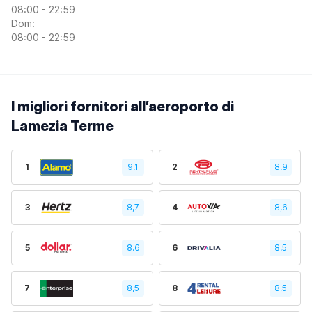
08:00 - 22:59
Dom:
08:00 - 22:59
I migliori fornitori all’aeroporto di
Lamezia Terme
1
9.1
2
8.9
3
8,7
4
8,6
5
8.6
6
8.5
7
8,5
8
8,5