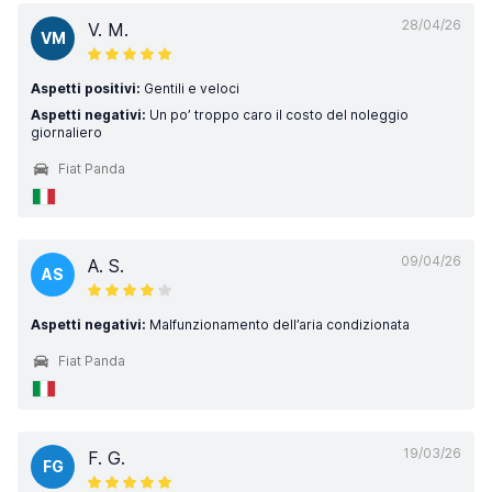
28/04/26
V. M.
VM
Aspetti positivi:
Gentili e veloci
Aspetti negativi:
Un po’ troppo caro il costo del noleggio
giornaliero
Fiat Panda
09/04/26
A. S.
AS
Aspetti negativi:
Malfunzionamento dell’aria condizionata
Fiat Panda
19/03/26
F. G.
FG