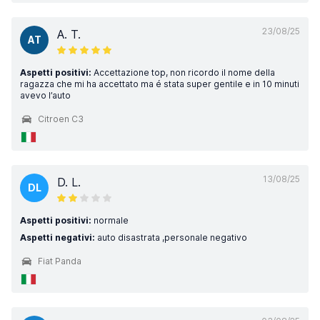
23/08/25
A. T.
AT
Aspetti positivi:
Accettazione top, non ricordo il nome della
ragazza che mi ha accettato ma é stata super gentile e in 10 minuti
avevo l’auto
Citroen C3
13/08/25
D. L.
DL
Aspetti positivi:
normale
Aspetti negativi:
auto disastrata ,personale negativo
Fiat Panda