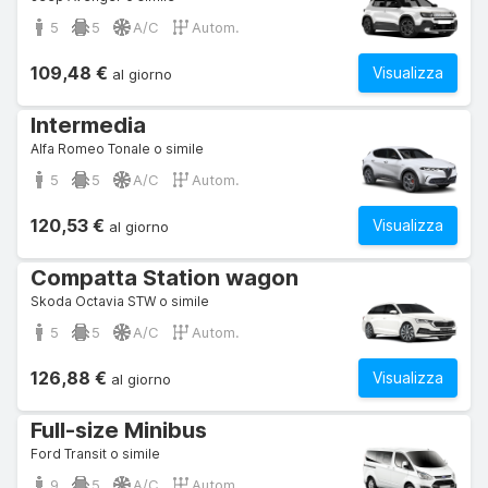
5
5
A/C
Autom.
109,48 €
Visualizza
al giorno
Intermedia
Alfa Romeo Tonale o simile
5
5
A/C
Autom.
120,53 €
Visualizza
al giorno
Compatta Station wagon
Skoda Octavia STW o simile
5
5
A/C
Autom.
126,88 €
Visualizza
al giorno
Full-size Minibus
Ford Transit o simile
9
5
A/C
Autom.