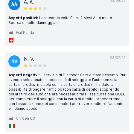
03/08/25
A. A.
AA
Aspetti positivi:
La seconda Volta Entro 2 Mesi Auto molto
Sporca e molto danneggiata
Fiat Panda
28/07/25
N. V.
NV
Aspetti negativi:
Il servizio di Discover Cars è stato pessimo. Pur
avendo selezionato la possibilità di noleggiare l'auto senza la
carta di credito, ma solo con la carta di credito mi ha dato la
possiibilità di pagare l'anticipo (con carta di debito) scoprendo
poi al ritiro dell'auto che era necessario fare l'assicurazione GOLD
per completare il noleggio con la carta di debito. procederemo
con l'associazione dei consumatori per riavere indietro l'acconto
e il danno subito.
Citroen C3