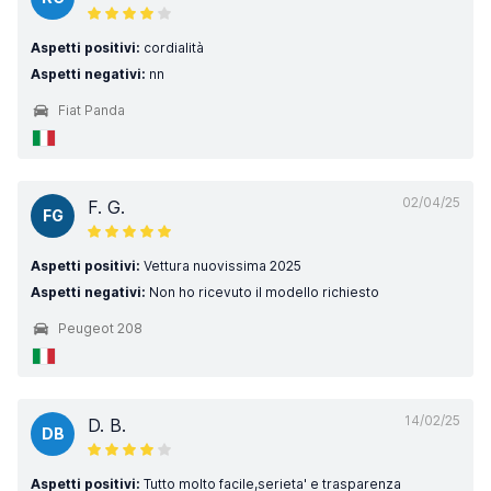
Aspetti positivi:
cordialità
Aspetti negativi:
nn
Fiat Panda
02/04/25
F. G.
FG
Aspetti positivi:
Vettura nuovissima 2025
Aspetti negativi:
Non ho ricevuto il modello richiesto
Peugeot 208
14/02/25
D. B.
DB
Aspetti positivi:
Tutto molto facile,serieta' e trasparenza