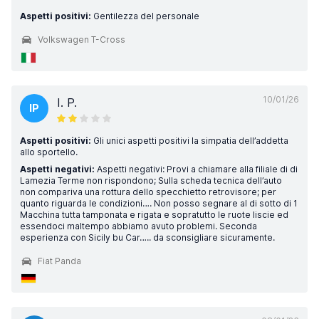
Aspetti positivi:
Gentilezza del personale
Volkswagen T-Cross
10/01/26
I. P.
IP
Aspetti positivi:
Gli unici aspetti positivi la simpatia dell’addetta
allo sportello.
Aspetti negativi:
Aspetti negativi: Provi a chiamare alla filiale di di
Lamezia Terme non rispondono; Sulla scheda tecnica dell’auto
non compariva una rottura dello specchietto retrovisore; per
quanto riguarda le condizioni…. Non posso segnare al di sotto di 1
Macchina tutta tamponata e rigata e sopratutto le ruote liscie ed
essendoci maltempo abbiamo avuto problemi. Seconda
esperienza con Sicily bu Car….. da sconsigliare sicuramente.
Fiat Panda