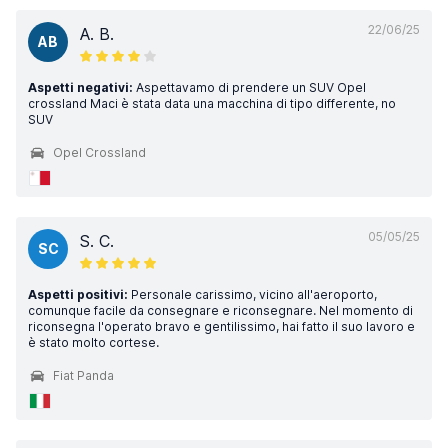
22/06/25
A. B.
AB
Aspetti negativi:
Aspettavamo di prendere un SUV Opel
crossland Maci è stata data una macchina di tipo differente, no
SUV
Opel Crossland
05/05/25
S. C.
SC
Aspetti positivi:
Personale carissimo, vicino all'aeroporto,
comunque facile da consegnare e riconsegnare. Nel momento di
riconsegna l'operato bravo e gentilissimo, hai fatto il suo lavoro e
è stato molto cortese.
Fiat Panda