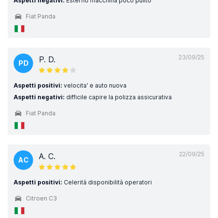
Aspetti negativi:
Esterno macchina poco pulito
Fiat Panda
23/09/25
P. D.
PD
Aspetti positivi:
velocita' e auto nuova
Aspetti negativi:
difficile capire la polizza assicurativa
Fiat Panda
22/09/25
A. C.
AC
Aspetti positivi:
Celerità disponibilità operatori
Citroen C3