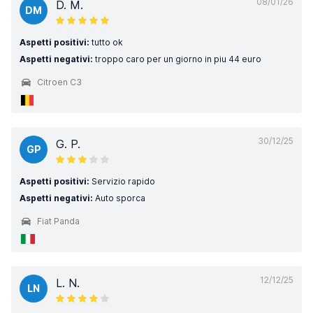
08/01/26
D. M.
DM
Aspetti positivi:
tutto ok
Aspetti negativi:
troppo caro per un giorno in piu 44 euro
Citroen C3
30/12/25
G. P.
GP
Aspetti positivi:
Servizio rapido
Aspetti negativi:
Auto sporca
Fiat Panda
12/12/25
L. N.
LN