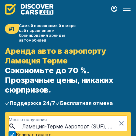
Самый посещаемый в мире
#1
сайт сравнения и
бронирования аренды
автомобилей
Аренда авто в аэропорту
Ламеция Терме
Сэкономьте до 70 %.
Прозрачные цены, никаких
сюрпризов.
Поддержка 24/7
Бесплатная отмена
Место получения
Ламеция-Терме Аэропорт (SUF), Ламеция-Терме, Италия
Возврат там же