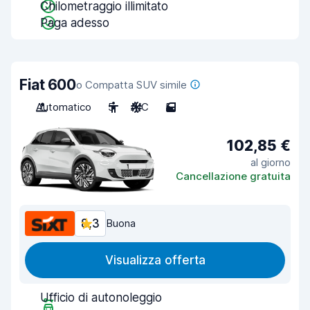
Chilometraggio illimitato
Paga adesso
Fiat 600
o Compatta SUV simile
Automatico
5
A/C
5
102,85 €
al giorno
Cancellazione gratuita
8,3
Buona
Visualizza offerta
Ufficio di autonoleggio