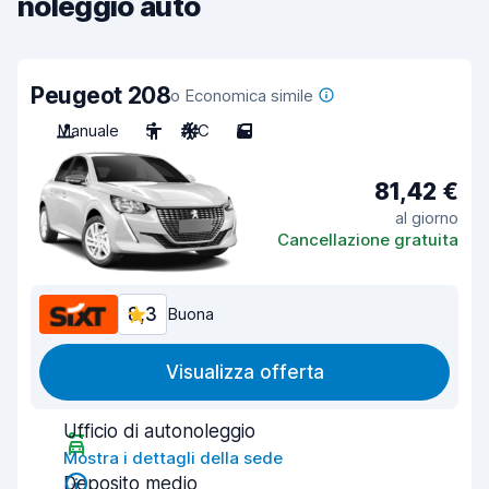
noleggio auto
Peugeot 208
o Economica simile
Manuale
5
A/C
5
81,42 €
al giorno
Cancellazione gratuita
8,3
Buona
Visualizza offerta
Ufficio di autonoleggio
Mostra i dettagli della sede
Deposito medio