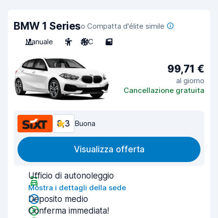
BMW 1 Series
o Compatta d'élite simile
Manuale
5
A/C
5
99,71 €
al giorno
Cancellazione gratuita
8,3
Buona
Visualizza offerta
Ufficio di autonoleggio
Mostra i dettagli della sede
Deposito medio
Conferma immediata!