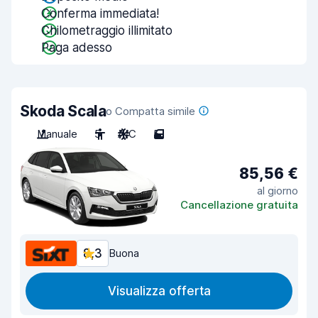
Conferma immediata!
Chilometraggio illimitato
Paga adesso
Skoda Scala
o Compatta simile
Manuale
5
A/C
5
85,56 €
al giorno
Cancellazione gratuita
8,3
Buona
Visualizza offerta