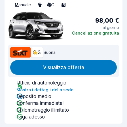
Manuale
5
A/C
5
98,00 €
al giorno
Cancellazione gratuita
8,3
Buona
Visualizza offerta
Ufficio di autonoleggio
Mostra i dettagli della sede
Deposito medio
Conferma immediata!
Chilometraggio illimitato
Paga adesso