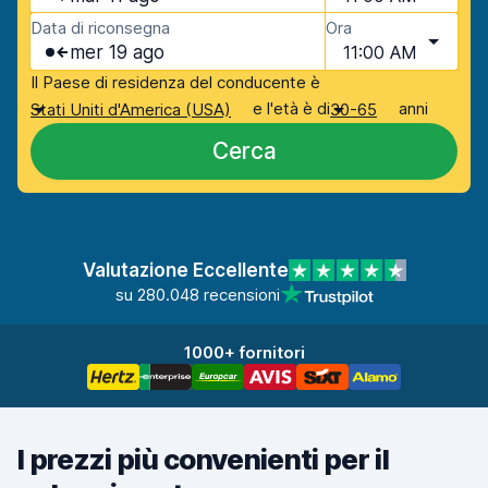
Data di riconsegna
Ora
mer 19 ago
11:00 AM
Il Paese di residenza del conducente è
e l'età è di
anni
Stati Uniti d'America (USA)
30-65
Cerca
Valutazione Eccellente
su 280.048 recensioni
1000+ fornitori
I prezzi più convenienti per il