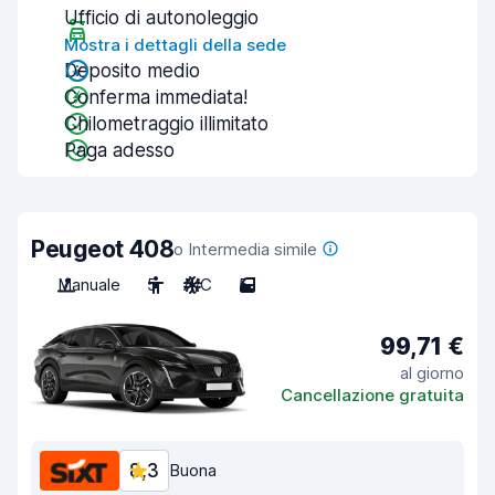
Ufficio di autonoleggio
Mostra i dettagli della sede
Deposito medio
Conferma immediata!
Chilometraggio illimitato
Paga adesso
Peugeot 408
o Intermedia simile
Manuale
5
A/C
5
99,71 €
al giorno
Cancellazione gratuita
8,3
Buona