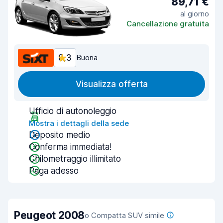
89,71 €
al giorno
Cancellazione gratuita
8,3
Buona
Visualizza offerta
Ufficio di autonoleggio
Mostra i dettagli della sede
Deposito medio
Conferma immediata!
Chilometraggio illimitato
Paga adesso
Peugeot 2008
o Compatta SUV simile