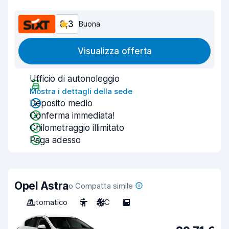
8,3
Buona
Visualizza offerta
Ufficio di autonoleggio
Mostra i dettagli della sede
Deposito medio
Conferma immediata!
Chilometraggio illimitato
Paga adesso
Opel Astra
o Compatta simile
Automatico
5
A/C
5