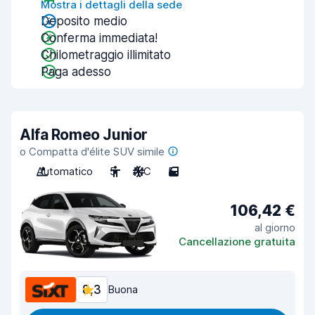
Mostra i dettagli della sede
Deposito medio
Conferma immediata!
Chilometraggio illimitato
Paga adesso
Alfa Romeo Junior
o Compatta d'élite SUV simile
Automatico
5
A/C
5
106,42 €
al giorno
Cancellazione gratuita
8,3
Buona