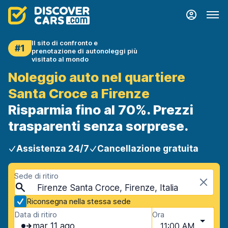
Il sito di confronto e
#1
prenotazione di autonoleggi più
visitato al mondo
Noleggio auto nel quartiere
Santa Croce a Firenze
Risparmia fino al 70%. Prezzi
trasparenti senza sorprese.
Assistenza 24/7
Cancellazione gratuita
Sede di ritiro
Firenze Santa Croce, Firenze, Italia
Riconsegna nella stessa sede
Data di ritiro
Ora
mar 11 ago
11:00 AM