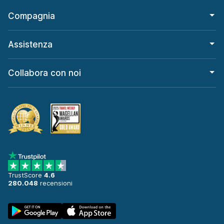
Compagnia
Assistenza
Collabora con noi
TrustScore
4.6
280.048
recensioni