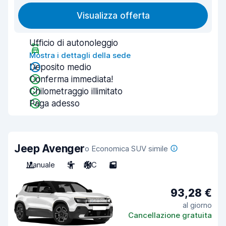
Visualizza offerta
Ufficio di autonoleggio
Mostra i dettagli della sede
Deposito medio
Conferma immediata!
Chilometraggio illimitato
Paga adesso
Jeep Avenger
o Economica SUV simile
Manuale
5
A/C
5
93,28 €
al giorno
Cancellazione gratuita