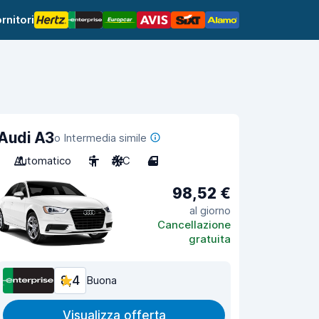
rnitori
Audi A3
o Intermedia simile
Automatico
5
A/C
4
98,52 €
al giorno
Cancellazione
gratuita
8,4
Buona
Visualizza offerta