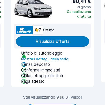
€
80,41 €
o
al giorno
e
Cancellazione
a
gratuita
8,7
Ottimo
Visualizza offerta
Ufficio di autonoleggio
Mostra i dettagli della sede
Senza deposito
Conferma immediata!
Chilometraggio illimitato
Paga adesso
Stai visualizzando 9 su 31 veicoli