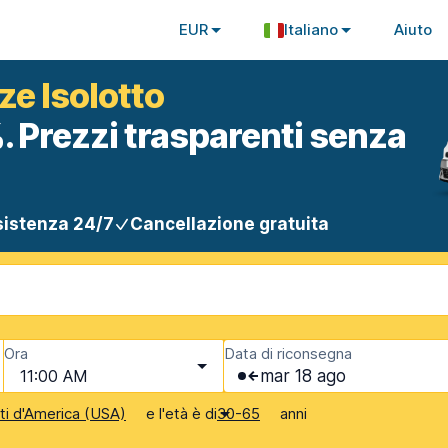
EUR
Italiano
Aiuto
ze Isolotto
. Prezzi trasparenti senza
istenza 24/7
Cancellazione gratuita
Ora
Data di riconsegna
11:00 AM
mar 18 ago
e l'età è di
anni
iti d'America (USA)
30-65