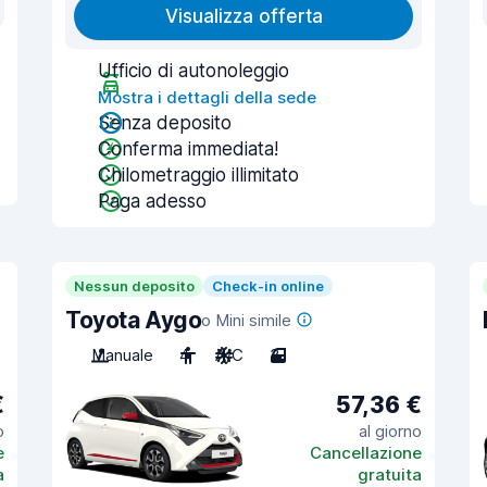
Visualizza offerta
Ufficio di autonoleggio
Mostra i dettagli della sede
Senza deposito
Conferma immediata!
Chilometraggio illimitato
Paga adesso
Nessun deposito
Check-in online
Toyota Aygo
o Mini simile
Manuale
4
A/C
3
€
57,36 €
o
al giorno
e
Cancellazione
a
gratuita