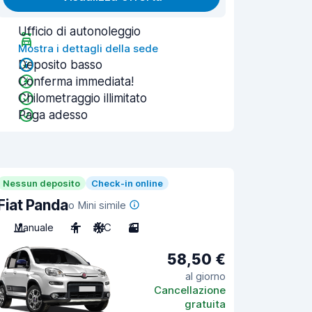
Ufficio di autonoleggio
Mostra i dettagli della sede
Deposito basso
Conferma immediata!
Chilometraggio illimitato
Paga adesso
Nessun deposito
Check-in online
Fiat Panda
o Mini simile
Manuale
4
A/C
3
58,50 €
al giorno
Cancellazione
gratuita