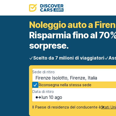
Noleggio auto a Firen
Risparmia fino al 70%
sorprese.
Scelto da 7 milioni di viaggiatori
Ass
Sede di ritiro
Firenze Isolotto, Firenze, Italia
Riconsegna nella stessa sede
Data di ritiro
lun 10 ago
Il Paese di residenza del conducente è
Stati Un