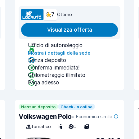
8,7
Ottimo
Visualizza offerta
Ufficio di autonoleggio
Mostra i dettagli della sede
Senza deposito
Conferma immediata!
Chilometraggio illimitato
Paga adesso
Nessun deposito
Check-in online
Volkswagen Polo
o Economica simile
Automatico
5
A/C
5