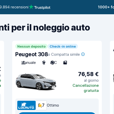
9.894 recensioni
1000+ fo
nti per il noleggio auto
Nessun deposito
Check-in online
Peugeot 308
o Compatta simile
Manuale
5
A/C
5
€
76,58 €
o
e
al giorno
a
Cancellazione
gratuita
8,7
Ottimo