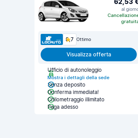
62,53 
al giorn
Cancellazion
gratuit
8,7
Ottimo
Visualizza offerta
Ufficio di autonoleggio
Mostra i dettagli della sede
Senza deposito
Conferma immediata!
Chilometraggio illimitato
Paga adesso