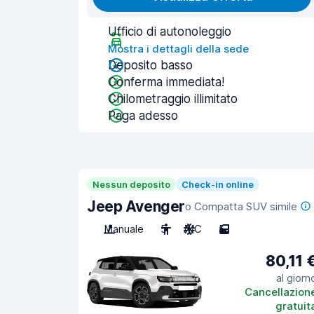
Ufficio di autonoleggio
Mostra i dettagli della sede
Deposito basso
Conferma immediata!
Chilometraggio illimitato
Paga adesso
Nessun deposito
Check-in online
Jeep Avenger
o Compatta SUV simile
Manuale
5
A/C
5
80,11 
al giorn
Cancellazion
gratuit