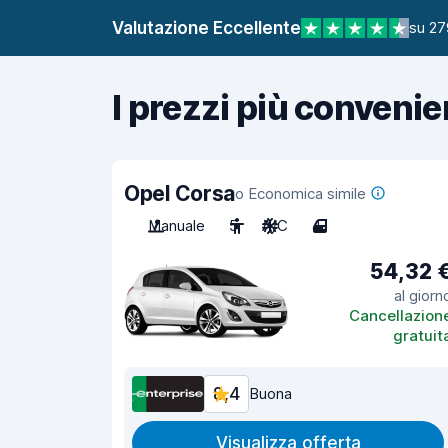
Valutazione Eccellente
su 27
I prezzi più convenie
Opel Corsa
o Economica simile
Manuale
5
A/C
4
54,32 
al giorn
Cancellazion
gratuit
8,4
Buona
Visualizza offerta