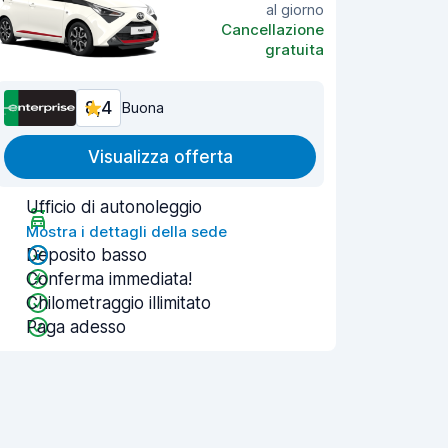
al giorno
Cancellazione
gratuita
8,4
Buona
Visualizza offerta
Ufficio di autonoleggio
Mostra i dettagli della sede
Deposito basso
Conferma immediata!
Chilometraggio illimitato
Paga adesso