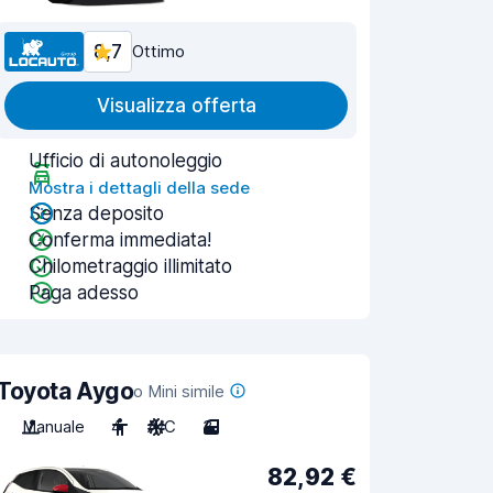
8,7
Ottimo
Visualizza offerta
Ufficio di autonoleggio
Mostra i dettagli della sede
Senza deposito
Conferma immediata!
Chilometraggio illimitato
Paga adesso
Toyota Aygo
o Mini simile
Manuale
4
A/C
3
82,92 €