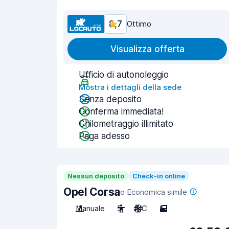
8,7
Ottimo
Visualizza offerta
Ufficio di autonoleggio
Mostra i dettagli della sede
Senza deposito
Conferma immediata!
Chilometraggio illimitato
Paga adesso
Nessun deposito
Check-in online
Opel Corsa
o Economica simile
Manuale
5
A/C
5