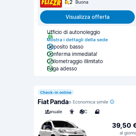
8,2
Buona
Visualizza offerta
Ufficio di autonoleggio
Mostra i dettagli della sede
Deposito basso
Conferma immediata!
Chilometraggio illimitato
Paga adesso
Check-in online
Fiat Panda
o Economica simile
Manuale
5
A/C
4
39,50 
al giorn