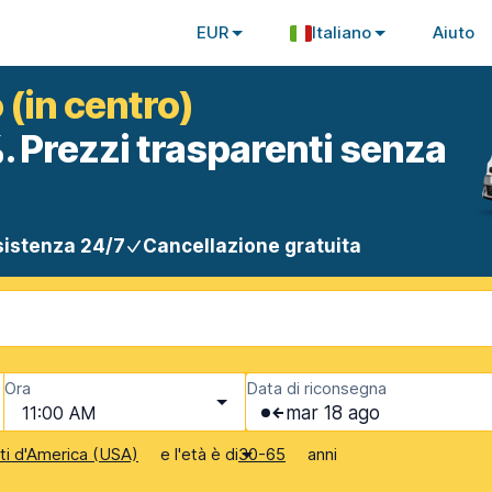
EUR
Italiano
Aiuto
 (in centro)
. Prezzi trasparenti senza
istenza 24/7
Cancellazione gratuita
Ora
Data di riconsegna
11:00 AM
mar 18 ago
e l'età è di
anni
iti d'America (USA)
30-65