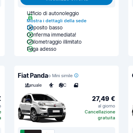
Ufficio di autonoleggio
Mostra i dettagli della sede
Deposito basso
Conferma immediata!
Chilometraggio illimitato
Paga adesso
Fiat Panda
o Mini simile
Manuale
4
A/C
4
€
27,49 €
o
al giorno
e
Cancellazione
a
gratuita