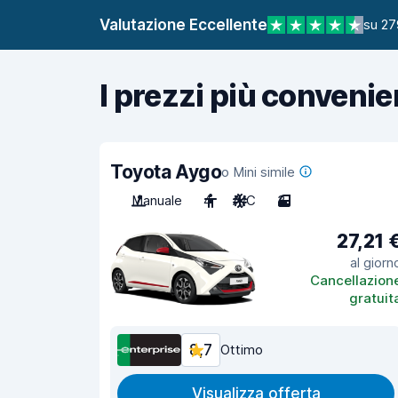
Valutazione Eccellente
su 27
I prezzi più convenie
Toyota Aygo
o Mini simile
Manuale
4
A/C
3
27,21 
al giorn
Cancellazion
gratuit
8,7
Ottimo
Visualizza offerta