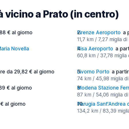
à vicino a Prato (in centro)
,88 € al giorno
Firenze Aeroporto
a 
11,7 km / 7,27 miglia di
Maria Novella
Pisa Aeroporto
a par
60,8 km / 37,78 miglia 
ire da 29,82 € al giorno
Livorno Porto
a parti
74 km / 45,98 miglia di
39 € al giorno
Modena Stazione Ferr
87 km / 54,06 miglia di
 € al giorno
Perugia Sant'Andrea d
134,2 km / 83,39 miglia