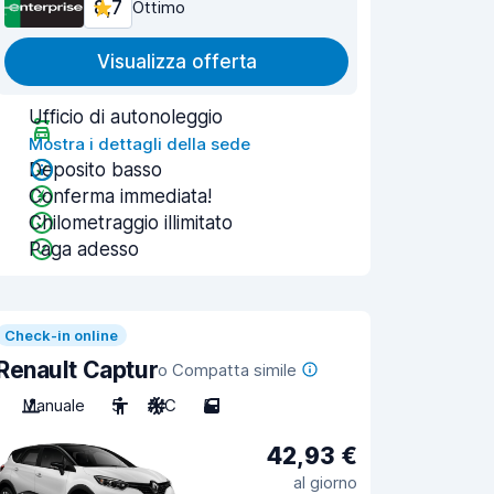
8,7
Ottimo
Visualizza offerta
Ufficio di autonoleggio
Mostra i dettagli della sede
Deposito basso
Conferma immediata!
Chilometraggio illimitato
Paga adesso
Check-in online
Renault Captur
o Compatta simile
Manuale
5
A/C
5
42,93 €
al giorno