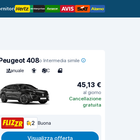
rnitori
Peugeot 408
o Intermedia simile
Manuale
5
A/C
4
45,13 €
al giorno
Cancellazione
gratuita
8,2
Buona
Visualizza offerta