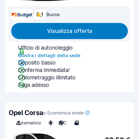
8,1
Buona
Visualizza offerta
Ufficio di autonoleggio
Mostra i dettagli della sede
Deposito basso
Conferma immediata!
Chilometraggio illimitato
Paga adesso
Opel Corsa
o Economica simile
Automatico
4
A/C
4