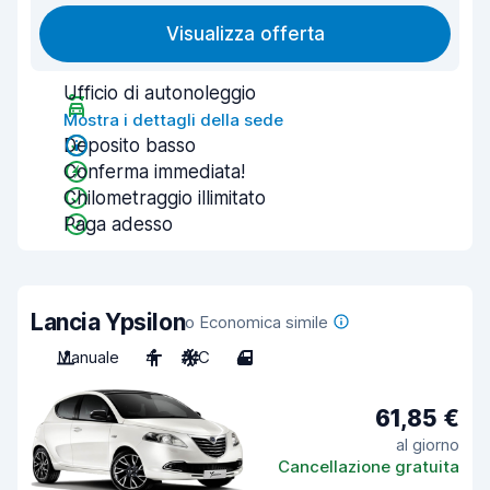
Visualizza offerta
Ufficio di autonoleggio
Mostra i dettagli della sede
Deposito basso
Conferma immediata!
Chilometraggio illimitato
Paga adesso
Lancia Ypsilon
o Economica simile
Manuale
4
A/C
4
61,85 €
al giorno
Cancellazione gratuita