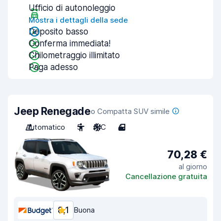
Ufficio di autonoleggio
Mostra i dettagli della sede
Deposito basso
Conferma immediata!
Chilometraggio illimitato
Paga adesso
Jeep Renegade
o Compatta SUV simile
Automatico
5
A/C
4
70,28 €
al giorno
Cancellazione gratuita
8,1
Buona