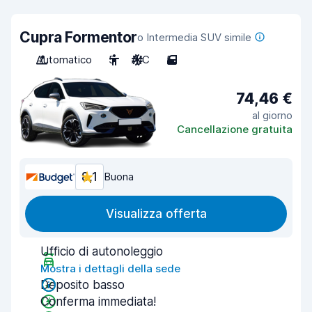
Cupra Formentor
o Intermedia SUV simile
Automatico
5
A/C
5
74,46 €
al giorno
Cancellazione gratuita
8,1
Buona
Visualizza offerta
Ufficio di autonoleggio
Mostra i dettagli della sede
Deposito basso
Conferma immediata!