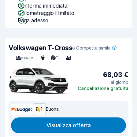
Conferma immediata!
Chilometraggio illimitato
Paga adesso
Volkswagen T-Cross
o Compatta simile
Manuale
5
A/C
4
68,03 €
al giorno
Cancellazione gratuita
8,1
Buona
Visualizza offerta