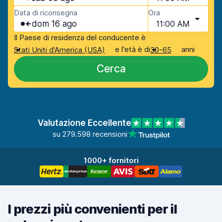
Data di riconsegna
Ora
dom 16 ago
11:00 AM
Il Paese di residenza del conducente è
e l'età è di
anni
Stati Uniti d'America (USA)
30-65
Cerca
Valutazione Eccellente
su 279.598 recensioni
1000+ fornitori
I prezzi più convenienti per il