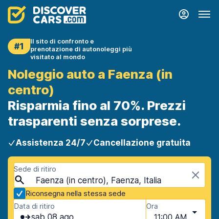
Il sito di confronto e
#1
prenotazione di autonoleggi più
visitato al mondo
Noleggio auto a Faenza (in
centro)
Risparmia fino al 70%. Prezzi
trasparenti senza sorprese.
Assistenza 24/7
Cancellazione gratuita
Sede di ritiro
Faenza (in centro), Faenza, Italia
Riconsegna nella stessa sede
Data di ritiro
Ora
sab 08 ago
11:00 AM