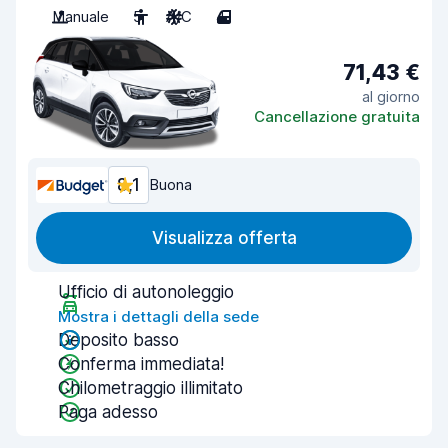
Manuale
5
A/C
4
71,43 €
al giorno
Cancellazione gratuita
8,1
Buona
Visualizza offerta
Ufficio di autonoleggio
Mostra i dettagli della sede
Deposito basso
Conferma immediata!
Chilometraggio illimitato
Paga adesso