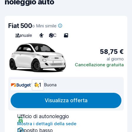
noleggio auto
Fiat 500
o Mini simile
Manuale
4
A/C
2
58,75 €
al giorno
Cancellazione gratuita
8,1
Buona
Visualizza offerta
Ufficio di autonoleggio
Mostra i dettagli della sede
Deposito basso