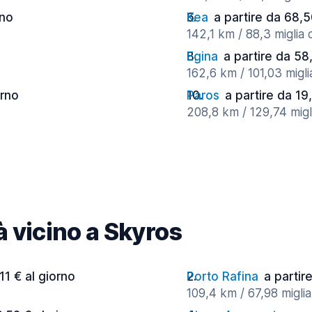
rno
Kea
a partire da 68,5
142,1 km / 88,3 miglia 
o
Egina
a partire da 58
162,6 km / 101,03 migli
orno
Paros
a partire da 19
208,8 km / 129,74 migli
tà vicino a Skyros
11 € al giorno
Porto Rafina
a partir
109,4 km / 67,98 miglia