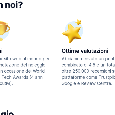
n noi?
i
Ottime valutazioni
ior sito web al mondo per
Abbiamo ricevuto un punt
enotazione del noleggio
combinato di 4,5 e un tota
in occasione dei World
oltre 250.000 recensioni s
l Tech Awards (4 anni
piattaforme come Trustpilo
utivi).
Google e Review Centre.
ggio