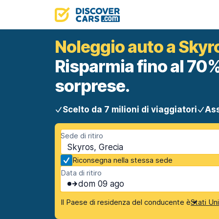
Noleggio auto a Skyr
Risparmia fino al 70%
sorprese.
Scelto da 7 milioni di viaggiatori
Ass
Sede di ritiro
Skyros, Grecia
Riconsegna nella stessa sede
Data di ritiro
dom 09 ago
Il Paese di residenza del conducente è
Stati Un