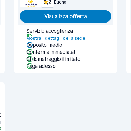
8,2
Buona
Visualizza offerta
Servizio accoglienza
Mostra i dettagli della sede
Deposito medio
Conferma immediata!
Chilometraggio illimitato
Paga adesso
€
o
e