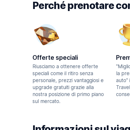
Perché prenotare co
Offerte speciali
Prem
Riusciamo a ottenere offerte
"Migl
speciali come il ritiro senza
la pr
personale, prezzi vantaggiosi e
auto" 
upgrade gratuiti grazie alla
Trave
nostra posizione di primo piano
consec
sul mercato.
Informazioni sul via