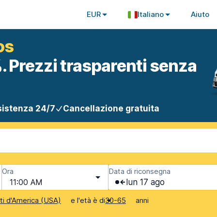
EUR
Italiano
Aiuto
os
. Prezzi trasparenti senza
istenza 24/7
Cancellazione gratuita
Ora
Data di riconsegna
11:00 AM
lun 17 ago
e l'età è di
anni
iti d'America (USA)
30-65