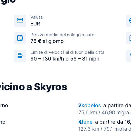
Valuta
EUR
Prezzo medio del noleggio auto
76 € al giorno
Limite di velocità al di fuori della città
90 – 130 km/h o 56 – 81 mph
vicino a Skyros
orno
Skopelos
a partire d
75,6 km / 46,98 miglia 
rno
Atene
a partire da 16
127,3 km / 79,1 miglia d