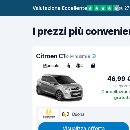
Valutazione Eccellente
su 27
I prezzi più convenie
Citroen C1
o Mini simile
Manuale
4
A/C
4
46,99 
al giorn
Cancellazion
gratuit
8,2
Buona
Visualizza offerta