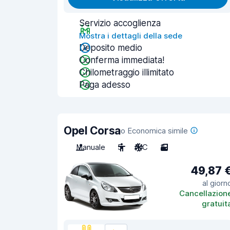
Servizio accoglienza
Mostra i dettagli della sede
Deposito medio
Conferma immediata!
Chilometraggio illimitato
Paga adesso
Opel Corsa
o Economica simile
Manuale
5
A/C
3
49,87 
al giorn
Cancellazion
gratuit