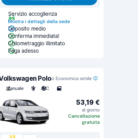
Servizio accoglienza
Mostra i dettagli della sede
Deposito medio
Conferma immediata!
Chilometraggio illimitato
Paga adesso
Volkswagen Polo
o Economica simile
Manuale
5
A/C
5
53,19 €
al giorno
Cancellazione
gratuita