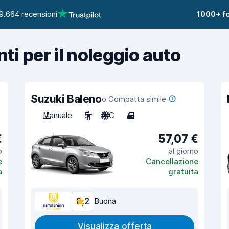
9.664 recensioni
1000+ fo
nti per il noleggio auto
Suzuki Baleno
o Compatta simile
Manuale
5
A/C
4
€
57,07 €
o
al giorno
e
Cancellazione
a
gratuita
8,2
Buona
Visualizza offerta