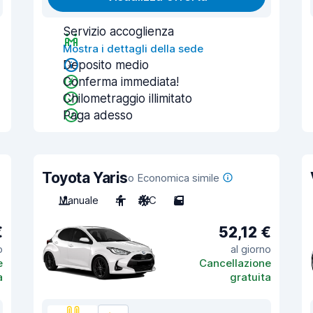
Servizio accoglienza
Mostra i dettagli della sede
Deposito medio
Conferma immediata!
Chilometraggio illimitato
Paga adesso
Toyota Yaris
o Economica simile
Manuale
4
A/C
5
€
52,12 €
o
al giorno
e
Cancellazione
a
gratuita