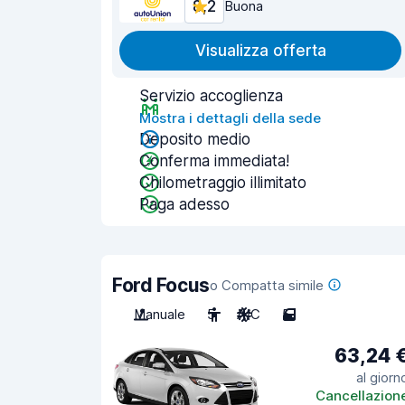
8,2
Buona
Visualizza offerta
Servizio accoglienza
Mostra i dettagli della sede
Deposito medio
Conferma immediata!
Chilometraggio illimitato
Paga adesso
Ford Focus
o Compatta simile
Manuale
5
A/C
5
63,24 
al giorn
Cancellazion