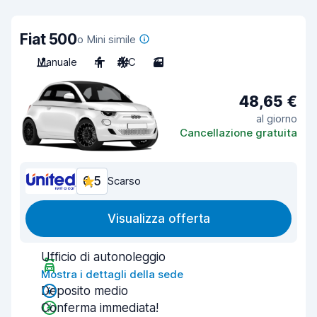
Fiat 500
o Mini simile
Manuale
4
A/C
3
48,65 €
al giorno
Cancellazione gratuita
6,5
Scarso
Visualizza offerta
Ufficio di autonoleggio
Mostra i dettagli della sede
Deposito medio
Conferma immediata!