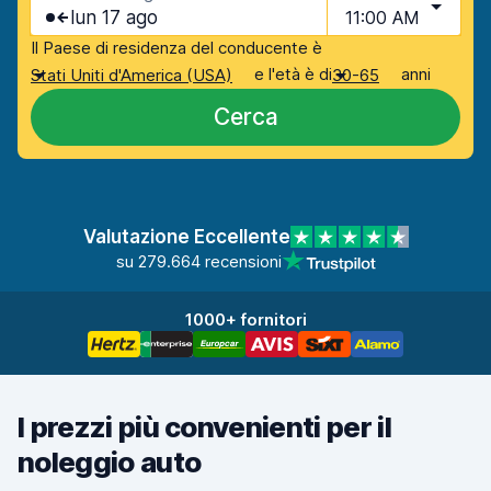
lun 17 ago
11:00 AM
Il Paese di residenza del conducente è
e l'età è di
anni
Stati Uniti d'America (USA)
30-65
Cerca
Valutazione Eccellente
su 279.664 recensioni
1000+ fornitori
I prezzi più convenienti per il
noleggio auto