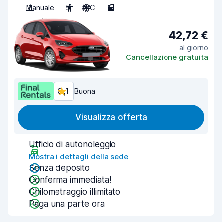
Manuale
5
A/C
5
42,72 €
al giorno
Cancellazione gratuita
8,1
Buona
Visualizza offerta
Ufficio di autonoleggio
Mostra i dettagli della sede
Senza deposito
Conferma immediata!
Chilometraggio illimitato
Paga una parte ora