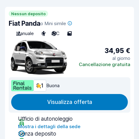
Nessun deposito
Fiat Panda
o Mini simile
Manuale
4
A/C
5
34,95 €
al giorno
Cancellazione gratuita
8,1
Buona
Visualizza offerta
Ufficio di autonoleggio
Mostra i dettagli della sede
Senza deposito