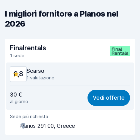
I migliori fornitore a Planos nel
2026
Finalrentals
1 sede
Scarso
6,8
1 valutazione
Rapporto qualità-prezzo
5,9
30 €
Vedi offerte
al giorno
Facile da trovare
8,2
Sede più richiesta
Gentilezza degli agenti
5,6
Planos 291 00, Greece
Rapidità del ritiro
8,0