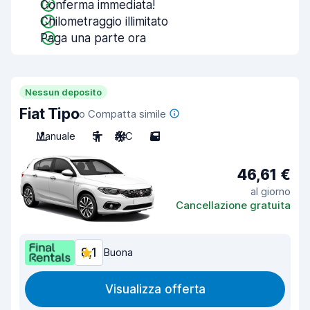
Conferma immediata!
Chilometraggio illimitato
Paga una parte ora
Nessun deposito
Fiat Tipo
o Compatta simile
Manuale
5
A/C
5
46,61 €
al giorno
Cancellazione gratuita
8,1
Buona
Visualizza offerta