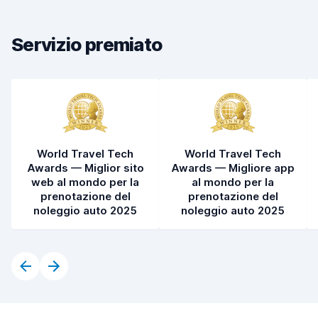
Rapidità della riconsegna
8,2
Servizio premiato
Pulizia del veicolo
6,2
Condizioni dell'auto
5,7
World Travel Tech
World Travel Tech
Awards — Miglior sito
Awards — Migliore app
web al mondo per la
al mondo per la
prenotazione del
prenotazione del
noleggio auto 2025
noleggio auto 2025