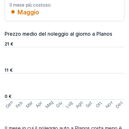
Il mese più costoso
Maggio
Prezzo medio del noleggio al giorno a Planos
21 €
11 €
0 €
Mag
Gen
Ago
Nov
Dec
Feb
Mar
Lug
Apr
Set
Giu
Ott
Il mese in cui il noleggio auto a Planos costa meno è