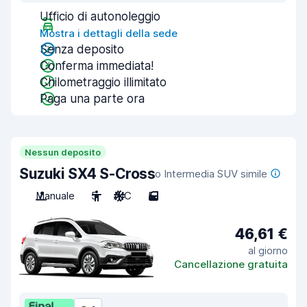
Ufficio di autonoleggio
Mostra i dettagli della sede
Senza deposito
Conferma immediata!
Chilometraggio illimitato
Paga una parte ora
Nessun deposito
Suzuki SX4 S-Cross
o Intermedia SUV simile
Manuale
5
A/C
5
46,61 €
al giorno
Cancellazione gratuita