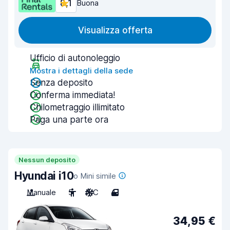
8,1
Buona
Visualizza offerta
Ufficio di autonoleggio
Mostra i dettagli della sede
Senza deposito
Conferma immediata!
Chilometraggio illimitato
Paga una parte ora
Nessun deposito
Hyundai i10
o Mini simile
Manuale
5
A/C
4
34,95 €