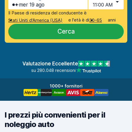
mer 19 ago
11:00 AM
Il Paese di residenza del conducente è
e l'età è di
anni
Stati Uniti d'America (USA)
30-65
Cerca
Valutazione Eccellente
su 280.048 recensioni
1000+ fornitori
I prezzi più convenienti per il
noleggio auto