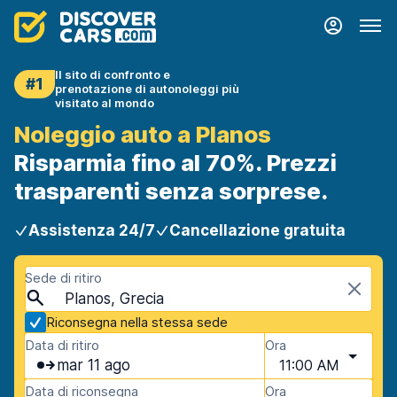
Il sito di confronto e
#1
prenotazione di autonoleggi più
visitato al mondo
Noleggio auto a Planos
Risparmia fino al 70%. Prezzi
trasparenti senza sorprese.
Assistenza 24/7
Cancellazione gratuita
Sede di ritiro
Planos, Grecia
Riconsegna nella stessa sede
Data di ritiro
Ora
mar 11 ago
11:00 AM
Data di riconsegna
Ora