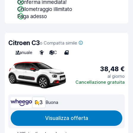
Conferma immediata!
Chilometraggio illimitato
Paga adesso
Citroen C3
o Compatta simile
Manuale
5
A/C
4
38,48 €
al giorno
Cancellazione gratuita
8,3
Buona
Visualizza offerta