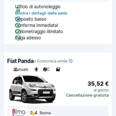
Ufficio di autonoleggio
Mostra i dettagli della sede
Deposito basso
Conferma immediata!
Chilometraggio illimitato
Paga adesso
Fiat Panda
o Economica simile
Manuale
4
A/C
5
35,52 €
al giorno
Cancellazione gratuita
8,4
Buona