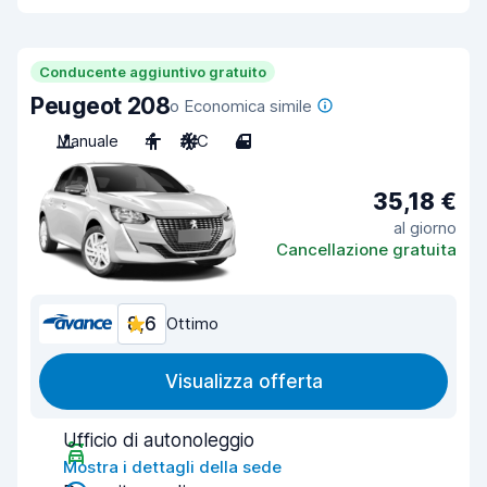
Conducente aggiuntivo gratuito
Peugeot 208
o Economica simile
Manuale
4
A/C
4
35,18 €
al giorno
Cancellazione gratuita
8,6
Ottimo
Visualizza offerta
Ufficio di autonoleggio
Mostra i dettagli della sede