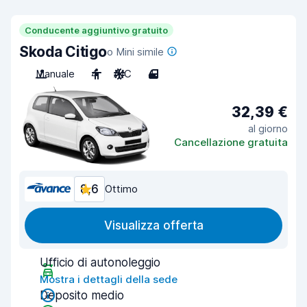
Conducente aggiuntivo gratuito
Skoda Citigo
o Mini simile
Manuale
4
A/C
4
32,39 €
al giorno
Cancellazione gratuita
8,6
Ottimo
Visualizza offerta
Ufficio di autonoleggio
Mostra i dettagli della sede
Deposito medio