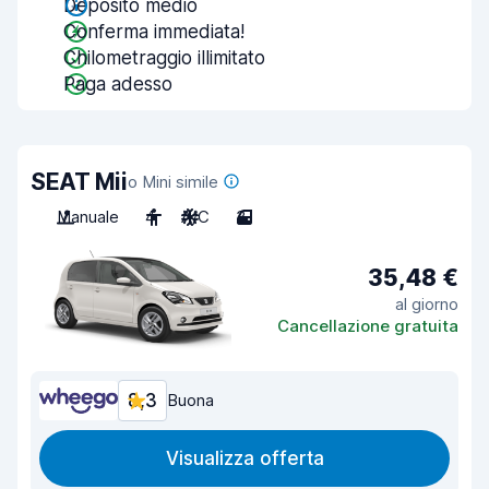
Deposito medio
Conferma immediata!
Chilometraggio illimitato
Paga adesso
SEAT Mii
o Mini simile
Manuale
4
A/C
3
35,48 €
al giorno
Cancellazione gratuita
8,3
Buona
Visualizza offerta