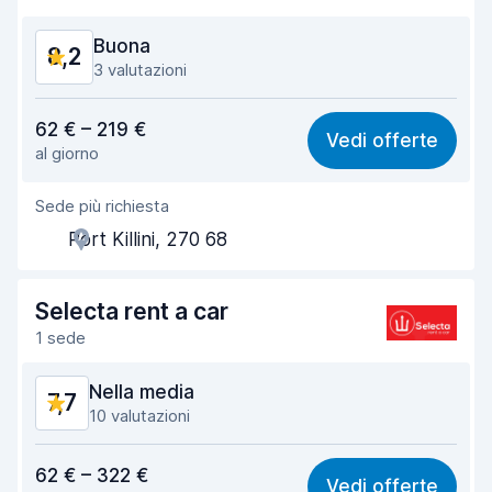
Pulizia del veicolo
8,4
Buona
8,2
Condizioni dell'auto
7,4
3 valutazioni
Rapporto qualità-prezzo
8,3
62 € – 219 €
Vedi offerte
al giorno
Facile da trovare
8,2
Sede più richiesta
Gentilezza degli agenti
8,6
Port Killini, 270 68
Rapidità del ritiro
8,1
Rapidità della riconsegna
8,3
Selecta rent a car
1 sede
Pulizia del veicolo
8,5
Nella media
7,7
Condizioni dell'auto
7,8
10 valutazioni
Rapporto qualità-prezzo
7,4
62 € – 322 €
Vedi offerte