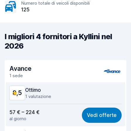
Numero totale di veicoli disponibili
125
I migliori 4 fornitori a Kyllini nel
2026
Avance
1 sede
Ottimo
8,5
1 valutazione
Rapporto qualità-prezzo
8,5
57 € – 224 €
Vedi offerte
al giorno
Facile da trovare
8,2