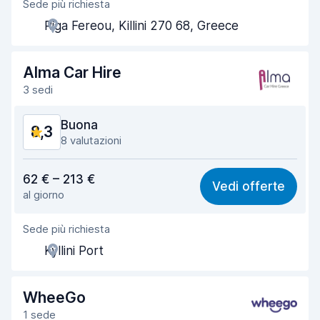
Sede più richiesta
Gentilezza degli agenti
9,1
Riga Fereou, Killini 270 68, Greece
Rapidità del ritiro
8,0
Rapidità della riconsegna
8,2
Alma Car Hire
3 sedi
Pulizia del veicolo
9,0
Buona
8,3
Condizioni dell'auto
8,4
8 valutazioni
Rapporto qualità-prezzo
7,9
62 € – 213 €
Vedi offerte
al giorno
Facile da trovare
8,5
Sede più richiesta
Gentilezza degli agenti
8,8
Kyllini Port
Rapidità del ritiro
8,5
Rapidità della riconsegna
8,5
WheeGo
1 sede