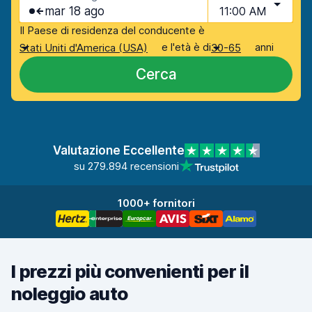
mar 18 ago
11:00 AM
Il Paese di residenza del conducente è
e l'età è di
anni
Stati Uniti d'America (USA)
30-65
Cerca
Valutazione Eccellente
su 279.894 recensioni
1000+ fornitori
I prezzi più convenienti per il
noleggio auto