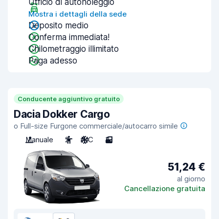
Ufficio di autonoleggio
Mostra i dettagli della sede
Deposito medio
Conferma immediata!
Chilometraggio illimitato
Paga adesso
Conducente aggiuntivo gratuito
Dacia Dokker Cargo
o Full-size Furgone commerciale/autocarro simile
Manuale
2
A/C
3
51,24 €
al giorno
Cancellazione gratuita