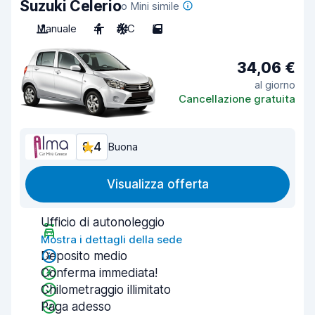
Suzuki Celerio
o Mini simile
Manuale
4
A/C
5
34,06 €
al giorno
Cancellazione gratuita
8,4
Buona
Visualizza offerta
Ufficio di autonoleggio
Mostra i dettagli della sede
Deposito medio
Conferma immediata!
Chilometraggio illimitato
Paga adesso