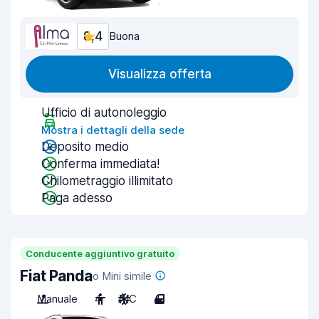
8,4
Buona
Visualizza offerta
Ufficio di autonoleggio
Mostra i dettagli della sede
Deposito medio
Conferma immediata!
Chilometraggio illimitato
Paga adesso
Conducente aggiuntivo gratuito
Fiat Panda
o Mini simile
Manuale
4
A/C
4