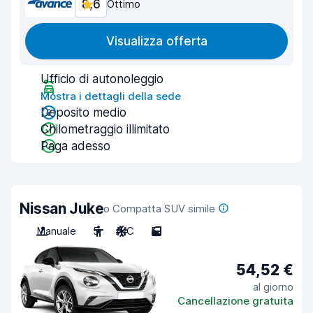
8,6
Ottimo
Visualizza offerta
Ufficio di autonoleggio
Mostra i dettagli della sede
Deposito medio
Chilometraggio illimitato
Paga adesso
Nissan Juke
o Compatta SUV simile
Manuale
5
A/C
5
54,52 €
al giorno
Cancellazione gratuita