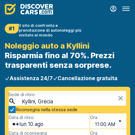
Il sito di confronto e
#1
prenotazione di autonoleggi più
visitato al mondo
Noleggio auto a Kyllini
Risparmia fino al 70%. Prezzi
trasparenti senza sorprese.
Assistenza 24/7
Cancellazione gratuita
Sede di ritiro
Kyllini, Grecia
Riconsegna nella stessa sede
Data di ritiro
Ora
lun 10 ago
11:00 AM
Data di riconsegna
Ora