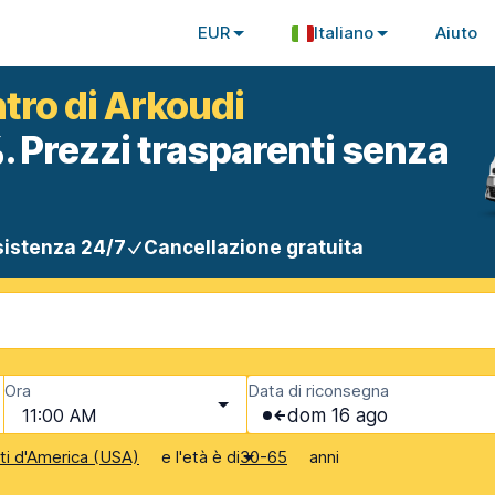
EUR
Italiano
Aiuto
tro di Arkoudi
. Prezzi trasparenti senza
istenza 24/7
Cancellazione gratuita
Ora
Data di riconsegna
11:00 AM
dom 16 ago
e l'età è di
anni
iti d'America (USA)
30-65