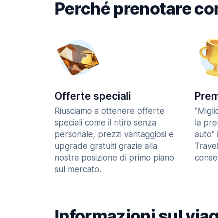
Perché prenotare co
Offerte speciali
Prem
Riusciamo a ottenere offerte
"Migl
speciali come il ritiro senza
la pr
personale, prezzi vantaggiosi e
auto" 
upgrade gratuiti grazie alla
Trave
nostra posizione di primo piano
consec
sul mercato.
Informazioni sul via