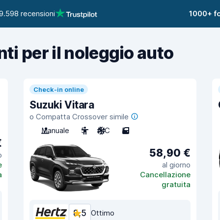
9.598 recensioni
1000+ fo
nti per il noleggio auto
Check-in online
Suzuki Vitara
o Compatta Crossover simile
Manuale
5
A/C
5
€
58,90 €
o
e
al giorno
a
Cancellazione
gratuita
8,5
Ottimo