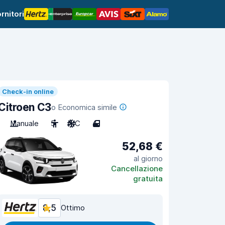
rnitori
Check-in online
Citroen C3
o Economica simile
Manuale
5
A/C
4
52,68 €
al giorno
Cancellazione
gratuita
8,5
Ottimo