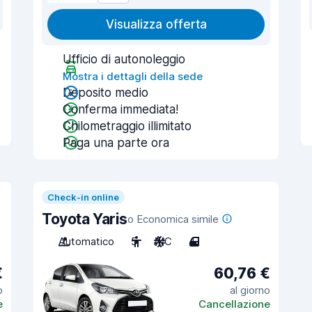
Visualizza offerta
Ufficio di autonoleggio
Mostra i dettagli della sede
Deposito medio
Conferma immediata!
Chilometraggio illimitato
Paga una parte ora
Check-in online
Toyota Yaris
o Economica simile
Automatico
5
A/C
4
€
60,76 €
o
al giorno
e
Cancellazione