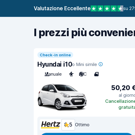
Valutazione Eccellente
su 27
I prezzi più convenie
Check-in online
Hyundai i10
o Mini simile
Manuale
4
A/C
4
50,20 
al giorn
Cancellazion
gratuit
8,5
Ottimo