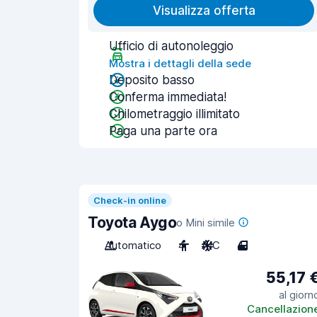
Visualizza offerta
Ufficio di autonoleggio
Mostra i dettagli della sede
Deposito basso
Conferma immediata!
Chilometraggio illimitato
Paga una parte ora
Check-in online
Toyota Aygo
o Mini simile
Automatico
4
A/C
4
55,17 
al giorn
Cancellazion