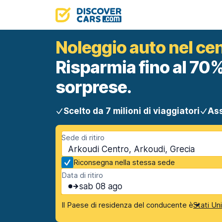
Noleggio auto nel cen
Risparmia fino al 70%
sorprese.
Scelto da 7 milioni di viaggiatori
Ass
Sede di ritiro
Arkoudi Centro, Arkoudi, Grecia
Riconsegna nella stessa sede
Data di ritiro
sab 08 ago
Il Paese di residenza del conducente è
Stati Un