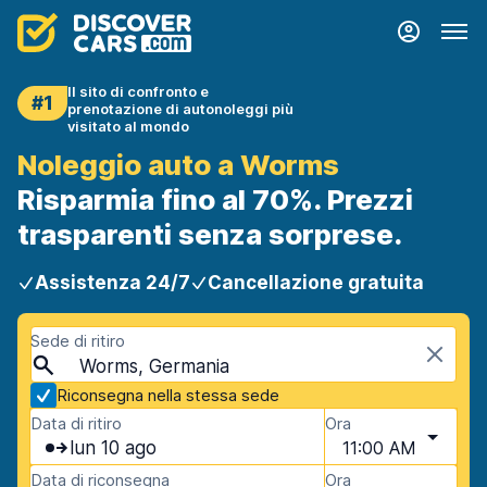
Il sito di confronto e
#1
prenotazione di autonoleggi più
visitato al mondo
Noleggio auto a Worms
Risparmia fino al 70%. Prezzi
trasparenti senza sorprese.
Assistenza 24/7
Cancellazione gratuita
Sede di ritiro
Worms, Germania
Riconsegna nella stessa sede
Data di ritiro
Ora
lun 10 ago
11:00 AM
Data di riconsegna
Ora