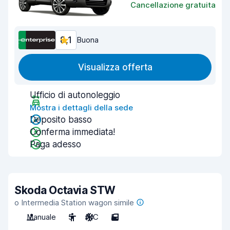
Cancellazione gratuita
8,1
Buona
Visualizza offerta
Ufficio di autonoleggio
Mostra i dettagli della sede
Deposito basso
Conferma immediata!
Paga adesso
Skoda Octavia STW
o Intermedia Station wagon simile
Manuale
5
A/C
5