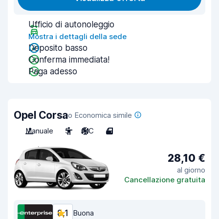
Ufficio di autonoleggio
Mostra i dettagli della sede
Deposito basso
Conferma immediata!
Paga adesso
Opel Corsa
o Economica simile
Manuale
5
A/C
4
28,10 €
al giorno
Cancellazione gratuita
8,1
Buona