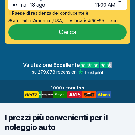
mar 18 ago
11:00 AM
Il Paese di residenza del conducente è
e l'età è di
anni
Stati Uniti d'America (USA)
30-65
Cerca
Valutazione Eccellente
su 279.878 recensioni
1000+ fornitori
I prezzi più convenienti per il
noleggio auto