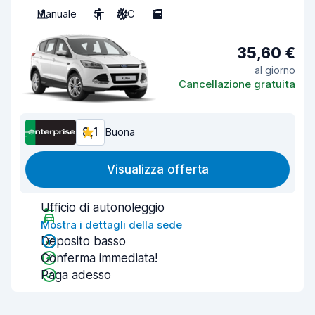
Manuale
5
A/C
5
35,60 €
al giorno
Cancellazione gratuita
8,1
Buona
Visualizza offerta
Ufficio di autonoleggio
Mostra i dettagli della sede
Deposito basso
Conferma immediata!
Paga adesso