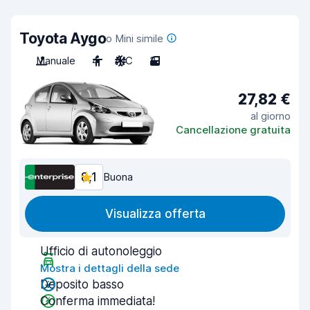
Toyota Aygo
o Mini simile
Manuale
4
A/C
3
27,82 €
al giorno
Cancellazione gratuita
8,1
Buona
Visualizza offerta
Ufficio di autonoleggio
Mostra i dettagli della sede
Deposito basso
Conferma immediata!