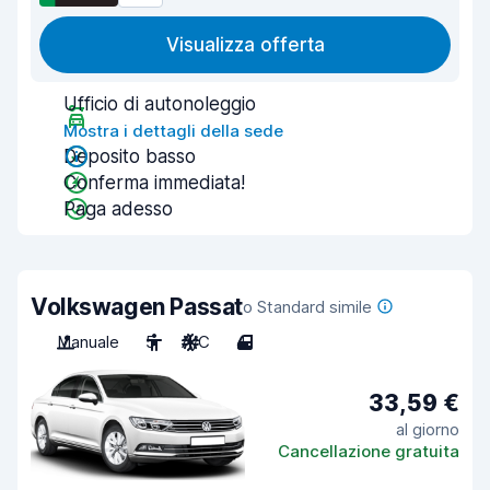
Visualizza offerta
Ufficio di autonoleggio
Mostra i dettagli della sede
Deposito basso
Conferma immediata!
Paga adesso
Volkswagen Passat
o Standard simile
Manuale
5
A/C
4
33,59 €
al giorno
Cancellazione gratuita