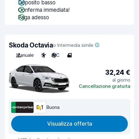
Deposito basso
Conferma immediata!
Paga adesso
Skoda Octavia
o Intermedia simile
Manuale
5
A/C
4
32,24 €
al giorno
Cancellazione gratuita
8,1
Buona
Visualizza offerta