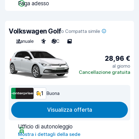
Paga adesso
Volkswagen Golf
o Compatta simile
Manuale
5
A/C
5
28,96 €
al giorno
Cancellazione gratuita
8,1
Buona
Visualizza offerta
Ufficio di autonoleggio
Mostra i dettagli della sede