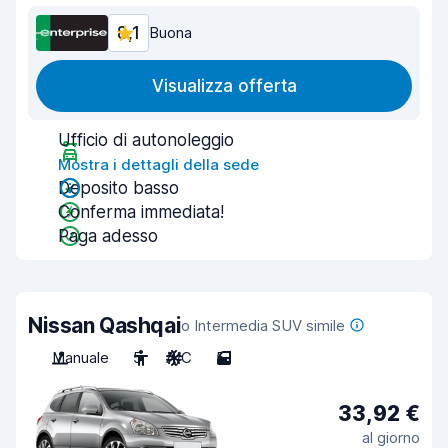
8,1
Buona
Visualizza offerta
Ufficio di autonoleggio
Mostra i dettagli della sede
Deposito basso
Conferma immediata!
Paga adesso
Nissan Qashqai
o Intermedia SUV simile
Manuale
5
A/C
5
33,92 €
al giorno