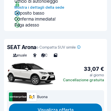
Ufficio di autonoleggio
Mostra i dettagli della sede
Deposito basso
Conferma immediata!
Paga adesso
SEAT Arona
o Compatta SUV simile
Manuale
5
A/C
5
33,07 €
al giorno
Cancellazione gratuita
8,1
Buona
Visualizza offerta