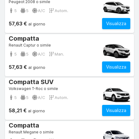
Peugeot 2008 o simile
5
5
A/C
Autom.
57,63 €
Visualizza
al giorno
Compatta
Renault Captur o simile
5
5
A/C
Man.
57,63 €
Visualizza
al giorno
Compatta SUV
Volkswagen T-Roc o simile
5
5
A/C
Autom.
58,21 €
Visualizza
al giorno
Compatta
Renault Megane o simile