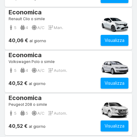
Economica
Renault Clio o simile
5
4
A/C
Man.
40,06 €
Visualizza
al giorno
Economica
Volkswagen Polo o simile
5
4
A/C
Autom.
40,52 €
Visualizza
al giorno
Economica
Peugeot 208 o simile
5
5
A/C
Autom.
40,52 €
Visualizza
al giorno