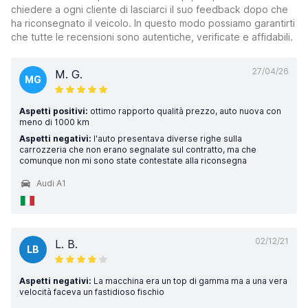
chiedere a ogni cliente di lasciarci il suo feedback dopo che
ha riconsegnato il veicolo. In questo modo possiamo garantirti
che tutte le recensioni sono autentiche, verificate e affidabili.
27/04/26
M. G.
MG
Aspetti positivi:
ottimo rapporto qualità prezzo, auto nuova con
meno di 1000 km
Aspetti negativi:
l'auto presentava diverse righe sulla
carrozzeria che non erano segnalate sul contratto, ma che
comunque non mi sono state contestate alla riconsegna
Audi A1
02/12/21
L. B.
LB
Aspetti negativi:
La macchina era un top di gamma ma a una vera
velocità faceva un fastidioso fischio