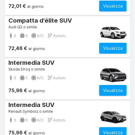
72,01 €
Visualizza
al giorno
Compatta d'élite SUV
Audi Q2 o simile
5
5
A/C
Autom.
72,46 €
Visualizza
al giorno
Intermedia SUV
Skoda Elroq o simile
5
5
A/C
Autom.
75,96 €
Visualizza
al giorno
Intermedia SUV
Renault Symbioz o simile
5
5
A/C
Autom.
75,96 €
Visualizza
al giorno