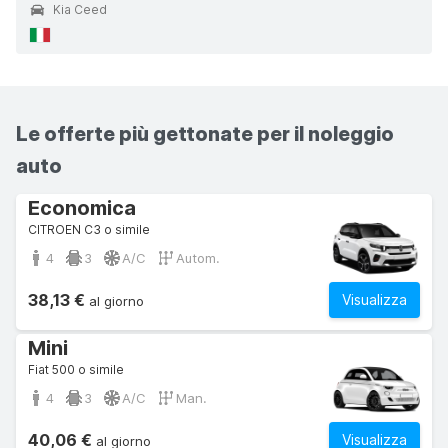
Kia Ceed
Le offerte più gettonate per il noleggio
auto
Economica
CITROEN C3 o simile
4
3
A/C
Autom.
38,13 €
Visualizza
al giorno
Mini
Fiat 500 o simile
4
3
A/C
Man.
40,06 €
Visualizza
al giorno