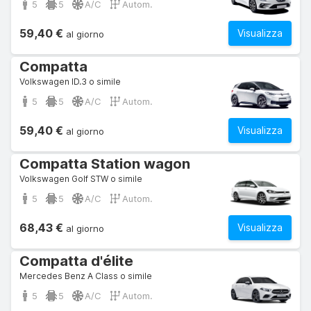
5
5
A/C
Autom.
59,40 €
Visualizza
al giorno
Compatta
Volkswagen ID.3 o simile
5
5
A/C
Autom.
59,40 €
Visualizza
al giorno
Compatta Station wagon
Volkswagen Golf STW o simile
5
5
A/C
Autom.
68,43 €
Visualizza
al giorno
Compatta d'élite
Mercedes Benz A Class o simile
5
5
A/C
Autom.