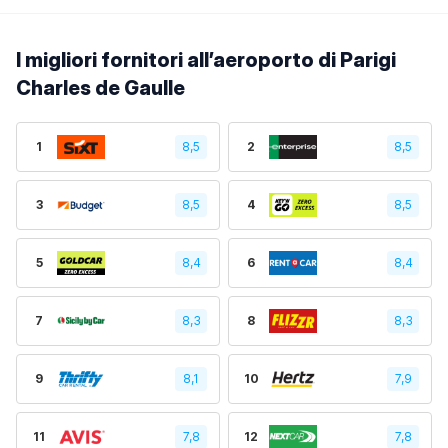
I migliori fornitori all’aeroporto di Parigi
Charles de Gaulle
1
8,5
2
8,5
3
8,5
4
8,5
5
8,4
6
8,4
7
8,3
8
8,3
9
8,1
10
7,9
11
7,8
12
7,8