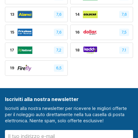
13
7,6
14
7,6
15
7,6
16
7,5
17
7,2
18
7.1
19
6,5
Iscriviti alla nostra newsletter
Iscriviti alla nostra newsletter per ricevere le migliori offerte
per il noleggio auto direttamente nella tua casella di posta
elettronica. Niente spam, solo offerte esclusive!