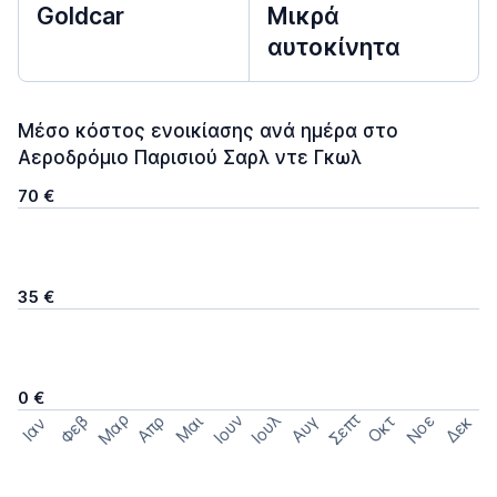
Goldcar
Μικρά
αυτοκίνητα
Μέσο κόστος ενοικίασης ανά ημέρα στο
Αεροδρόμιο Παρισιού Σαρλ ντε Γκωλ
70 €
35 €
0 €
Σεπτ
Μαρ
Ιουν
Ιουλ
Φεβ
Νοε
Απρ
Μαι
Οκτ
Δεκ
Αυγ
Ιαν