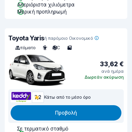
Απεριόριστα χιλιόμετρα
Μερική προπληρωμή
Toyota Yaris
ή παρόμοιο Οικονομικό
Αυτόματο
5
A/C
5
33,62 €
ανά ημέρα
Δωρεάν ακύρωση
7,2
Κάτω από το μέσο όρο
Προβολή
Σε τερματικό σταθμό