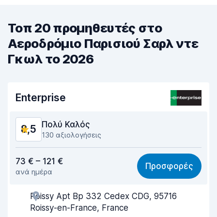
Τοπ 20 προμηθευτές στο
Αεροδρόμιο Παρισιού Σαρλ ντε
Γκωλ το 2026
Enterprise
Πολύ Καλός
8,5
130 αξιολογήσεις
Σχέση ποιότητας/τιμής
8,2
73 € – 121 €
Προσφορές
ανά ημέρα
Ευκολία εύρεσης
8,4
Roissy Apt Bp 332 Cedex CDG, 95716
Βοήθεια εκπροσώπων
8,4
Roissy-en-France, France