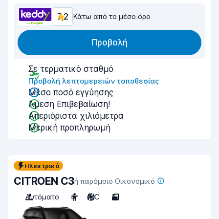
7,2
Κάτω από το μέσο όρο
Προβολή
Σε τερματικό σταθμό
Προβολή λεπτομερειών τοποθεσίας
Μέσο ποσό εγγύησης
Άμεση Επιβεβαίωση!
Απεριόριστα χιλιόμετρα
Μερική προπληρωμή
Ηλεκτρικό
CITROEN C3
ή παρόμοιο Οικονομικό
Αυτόματο
4
A/C
3