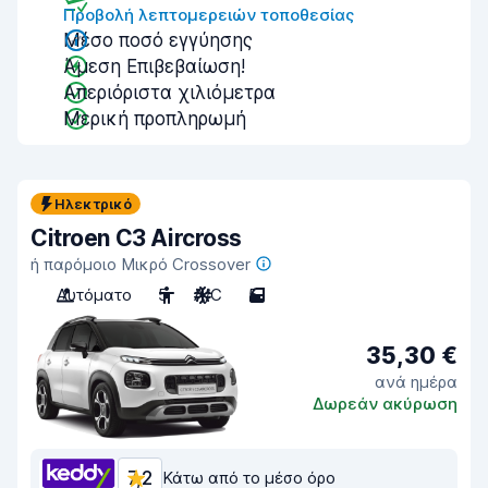
Προβολή λεπτομερειών τοποθεσίας
Μέσο ποσό εγγύησης
Άμεση Επιβεβαίωση!
Απεριόριστα χιλιόμετρα
Μερική προπληρωμή
Ηλεκτρικό
Citroen C3 Aircross
ή παρόμοιο Μικρό Crossover
Αυτόματο
5
A/C
5
35,30 €
ανά ημέρα
Δωρεάν ακύρωση
7,2
Κάτω από το μέσο όρο