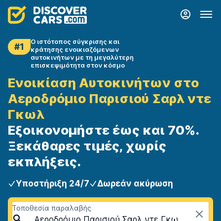
Ο ιστότοπος σύγκρισης και
#1
κράτησης ενοικιαζόμενων
αυτοκινήτων με τη μεγαλύτερη
επισκεψιμότητα στον κόσμο
Ενοικίαση Αυτοκινήτων στο
Αεροδρόμιο Παρισιού Σαρλ ντε
Γκωλ
Εξοικονομήστε έως και 70%.
Ξεκάθαρες τιμές, χωρίς
εκπλήξεις.
Υποστήριξη 24/7
Δωρεάν ακύρωση
Τοποθεσία παραλαβής
Αεροδρόμιο Παρισιού Σαρλ ντε Γκωλ (CDG), Παρίσι, Γαλλία