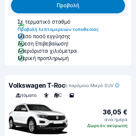
Προβολή
Σε τερματικό σταθμό
Προβολή λεπτομερειών τοποθεσίας
Μέσο ποσό εγγύησης
Άμεση Επιβεβαίωση!
Απεριόριστα χιλιόμετρα
Μερική προπληρωμή
Volkswagen T-Roc
ή παρόμοιο Μικρό SUV
Αυτόματο
5
A/C
5
36,05 €
ανά ημέρα
Δωρεάν ακύρωση