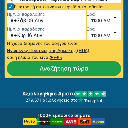
Επιστροφή αυτοκινήτου στην ίδια τοποθεσία
Ημ/νία παραλαβής
Ώρα
Σάβ 08 Αυγ
11:00 AM
Ημ/νία παράδοσης
Ώρα
Κυρ 16 Αυγ
11:00 AM
Η χώρα διαμονής του οδηγού είναι
Ηνωμένες Πολιτείες της Αμερικής (ΗΠΑ)
και η ηλικία του είναι
30-65
Αναζήτηση τώρα
Αξιολογήθηκε Άριστα
279.571 αξιολογήσεις στο
1000+ εμπορικά σήματα