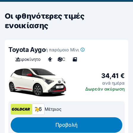
Οι φθηνότερες τιμές
ενοικίασης
Toyota Aygo
ή παρόμοιο Μίνι
Χειροκίνητο
4
A/C
3
34,41 €
ανά ημέρα
Δωρεάν ακύρωση
7,6
Μέτριος
Προβολή