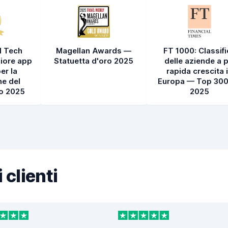
l Tech
Magellan Awards —
FT 1000: Classif
iore app
Statuetta d'oro 2025
delle aziende a p
er la
rapida crescita 
e del
Europa — Top 300
to 2025
2025
 clienti