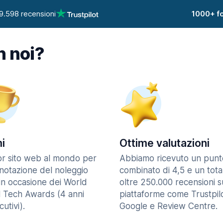
9.598 recensioni
1000+ fo
n noi?
i
Ottime valutazioni
ior sito web al mondo per
Abbiamo ricevuto un punt
enotazione del noleggio
combinato di 4,5 e un tota
in occasione dei World
oltre 250.000 recensioni s
l Tech Awards (4 anni
piattaforme come Trustpilo
utivi).
Google e Review Centre.