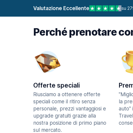
Valutazione Eccellente
su 27
Perché prenotare co
Offerte speciali
Prem
Riusciamo a ottenere offerte
"Migl
speciali come il ritiro senza
la pr
personale, prezzi vantaggiosi e
auto" 
upgrade gratuiti grazie alla
Trave
nostra posizione di primo piano
consec
sul mercato.