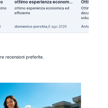
do
ottimo esperienza economica ed…
Ottima esper
timo
ottimo esperienza economica ed
Ottima esperien
efficiente
discovercars, sit
soluzioni perfet
6
domenico porchia
,
6 ago 2026
Antonello
,
6 ag
re recensioni preferite.