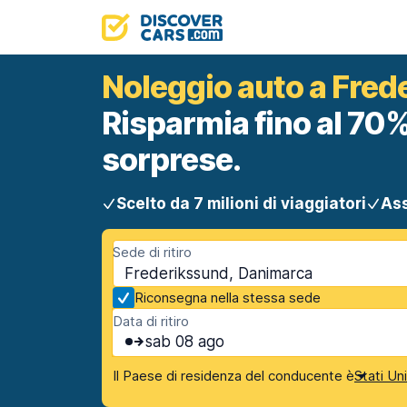
Noleggio auto a Fred
Risparmia fino al 70%
sorprese.
Scelto da 7 milioni di viaggiatori
Ass
Sede di ritiro
Frederikssund, Danimarca
Riconsegna nella stessa sede
Data di ritiro
sab 08 ago
Il Paese di residenza del conducente è
Stati Un