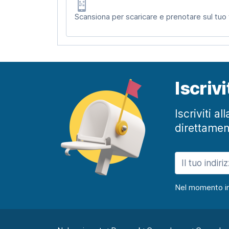
Scansiona per scaricare e prenotare sul tuo
Iscriv
Iscriviti a
direttamen
Nel momento in c