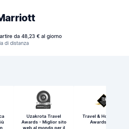
Marriott
artire da 48,23 € al giorno
a di distanza
ica
Uzakrota Travel
Travel & Hospitality
iù
Awards - Miglior sito
Awards 2021
in
web al mondo per il