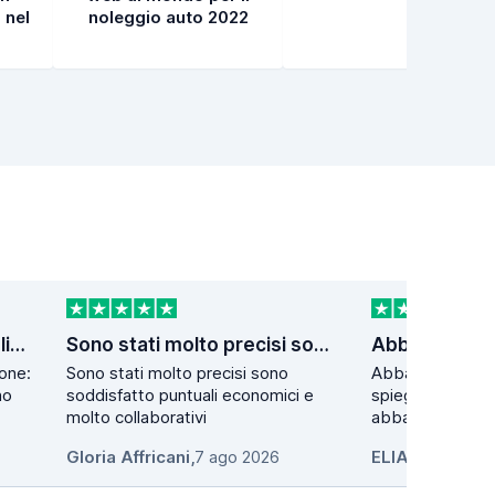
 nel
noleggio auto 2022
Uso da tempo questa applicazione
Sono stati molto precisi sono…
one:
Sono stati molto precisi sono
Abbastanza dett
no
soddisfatto puntuali economici e
spiegazioni. Par
molto collaborativi
abbastanza grande. Per
otti...
Gloria Affricani
,
7 ago 2026
ELIA GIOVANN