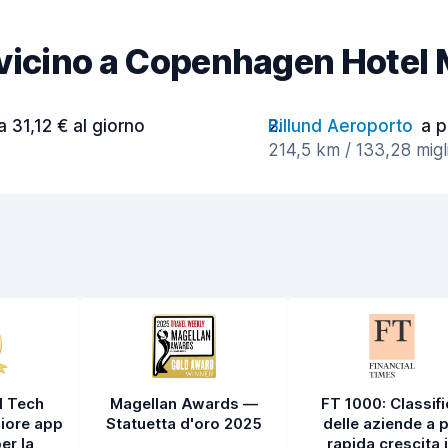
à vicino a Copenhagen Hotel 
a 31,12 € al giorno
Billund Aeroporto
a p
214,5 km / 133,28 migli
l Tech
Magellan Awards —
FT 1000: Classif
iore app
Statuetta d'oro 2025
delle aziende a p
er la
rapida crescita 