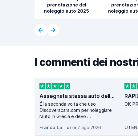
prenotazione del
prenotazion
noleggio auto 2025
noleggio au
I commenti dei nostri
Assegnata stessa auto della prenotazione. Operazioni di ritiro e consegna velocissime.
RAPI
É la seconda volta che uso
OK P
Discoverscars.com per noleggiare
l’auto in Grecia e devo ...
Franco La Torre
,
7 ago 2026
UTEN