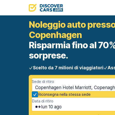
Noleggio auto presso 
Copenhagen
Risparmia fino al 70%
sorprese.
Scelto da 7 milioni di viaggiatori
Ass
Sede di ritiro
Copenhagen Hotel Marriott, Copenagh
Riconsegna nella stessa sede
Data di ritiro
lun 10 ago