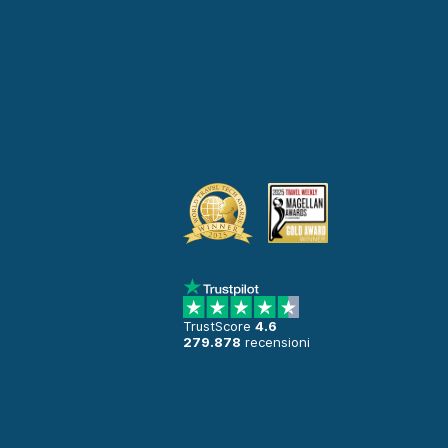
TrustScore
4.6
279.878
recensioni