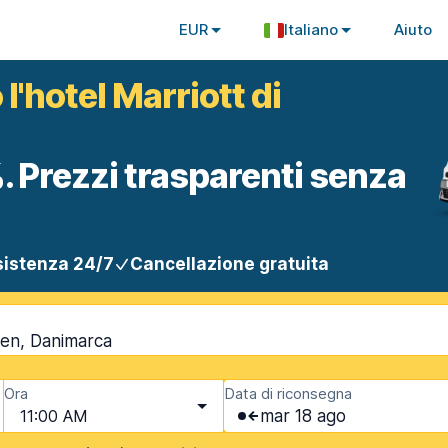
EUR
Italiano
Aiuto
l'hotel Marriott di
. Prezzi trasparenti senza
istenza 24/7
Cancellazione gratuita
en, Danimarca
Ora
Data di riconsegna
11:00 AM
mar 18 ago