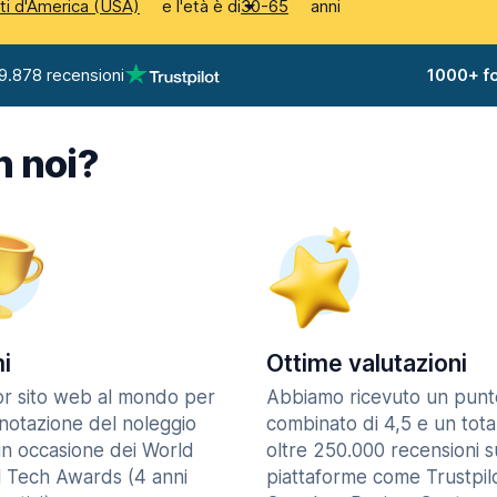
e l'età è di
anni
iti d'America (USA)
30-65
9.878 recensioni
1000+ fo
n noi?
i
Ottime valutazioni
ior sito web al mondo per
Abbiamo ricevuto un punt
enotazione del noleggio
combinato di 4,5 e un tota
in occasione dei World
oltre 250.000 recensioni s
l Tech Awards (4 anni
piattaforme come Trustpilo