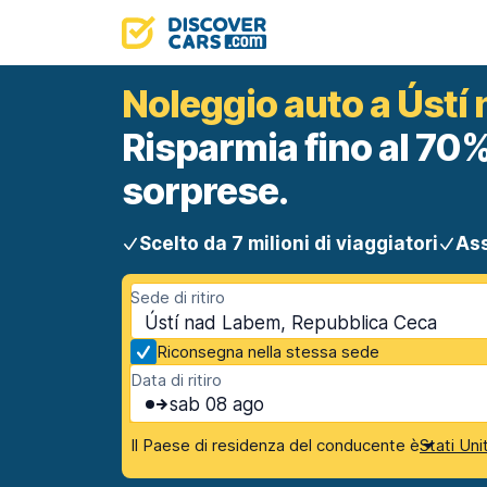
Noleggio auto a Ústí
Risparmia fino al 70%
sorprese.
Scelto da 7 milioni di viaggiatori
Ass
Sede di ritiro
Ústí nad Labem, Repubblica Ceca
Riconsegna nella stessa sede
Data di ritiro
sab 08 ago
Il Paese di residenza del conducente è
Stati Uni