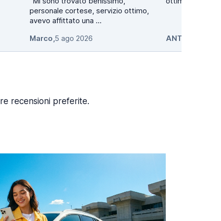
"Mi sono trovato benissimo,
ottimo direi
personale cortese, servizio ottimo,
avevo affittato una ...
Marco
,
5 ago 2026
ANTONIO
,
5 ag
re recensioni preferite.