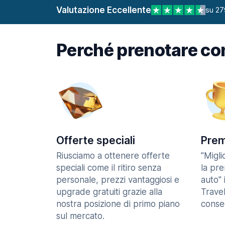
Valutazione Eccellente
su 27
Perché prenotare co
Offerte speciali
Prem
Riusciamo a ottenere offerte
"Migl
speciali come il ritiro senza
la pr
personale, prezzi vantaggiosi e
auto" 
upgrade gratuiti grazie alla
Trave
nostra posizione di primo piano
consec
sul mercato.