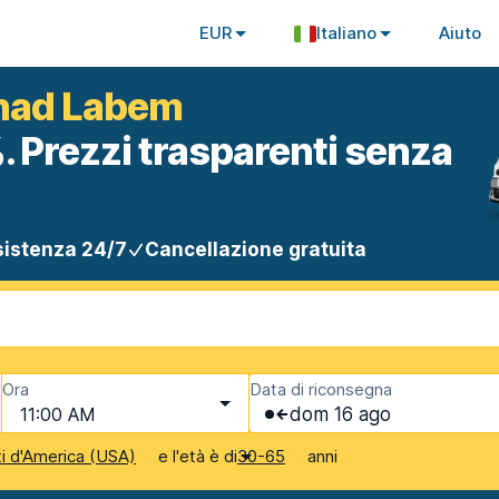
EUR
Italiano
Aiuto
 nad Labem
. Prezzi trasparenti senza
istenza 24/7
Cancellazione gratuita
Ora
Data di riconsegna
11:00 AM
dom 16 ago
e l'età è di
anni
ti d'America (USA)
30-65