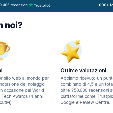
9.485 recensioni
1000+ fo
n noi?
i
Ottime valutazioni
ior sito web al mondo per
Abbiamo ricevuto un punt
enotazione del noleggio
combinato di 4,5 e un tota
in occasione dei World
oltre 250.000 recensioni s
l Tech Awards (4 anni
piattaforme come Trustpilo
utivi).
Google e Review Centre.