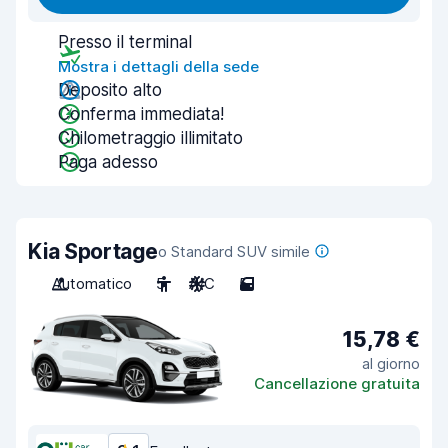
Presso il terminal
Mostra i dettagli della sede
Deposito alto
Conferma immediata!
Chilometraggio illimitato
Paga adesso
Kia Sportage
o Standard SUV simile
Automatico
5
A/C
5
15,78 €
al giorno
Cancellazione gratuita