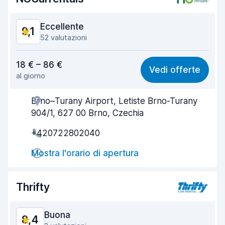
Eccellente
9,1
52 valutazioni
Rapporto qualità-prezzo
8,9
18 € – 86 €
Vedi offerte
al giorno
Facile da trovare
9,4
Brno–Turany Airport, Letiste Brno-Turany
Gentilezza degli agenti
8,5
904/1, 627 00 Brno, Czechia
Rapidità del ritiro
8,8
+420722802040
Rapidità della riconsegna
9,6
Mostra l'orario di apertura
Pulizia del veicolo
8,9
Thrifty
Condizioni dell'auto
9,1
Buona
8,4