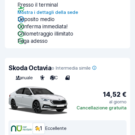
Presso il terminal
Mostra i dettagli della sede
Deposito medio
Conferma immediata!
Chilometraggio illimitato
Paga adesso
Skoda Octavia
o Intermedia simile
Manuale
5
A/C
4
14,52 €
al giorno
Cancellazione gratuita
9,1
Eccellente