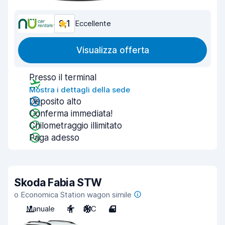
9,1
Eccellente
Visualizza offerta
Presso il terminal
Mostra i dettagli della sede
Deposito alto
Conferma immediata!
Chilometraggio illimitato
Paga adesso
Skoda Fabia STW
o Economica Station wagon simile
Manuale
4
A/C
4