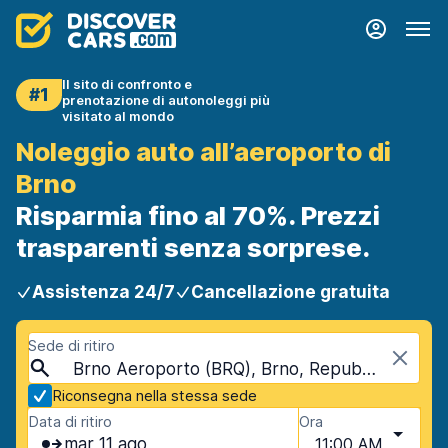
Il sito di confronto e
#1
prenotazione di autonoleggi più
visitato al mondo
Noleggio auto all’aeroporto di
Brno
Risparmia fino al 70%. Prezzi
trasparenti senza sorprese.
Assistenza 24/7
Cancellazione gratuita
Sede di ritiro
Brno Aeroporto (BRQ), Brno, Repubblica Ceca
Riconsegna nella stessa sede
Data di ritiro
Ora
mar 11 ago
11:00 AM