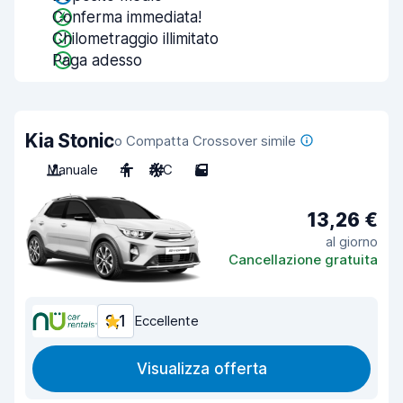
Conferma immediata!
Chilometraggio illimitato
Paga adesso
Kia Stonic
o Compatta Crossover simile
Manuale
4
A/C
5
13,26 €
al giorno
Cancellazione gratuita
9,1
Eccellente
Visualizza offerta