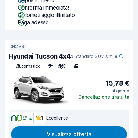
Deposito medio
Conferma immediata!
Chilometraggio illimitato
Paga adesso
4x4
Hyundai Tucson 4x4
o Standard SUV simile
Automatico
5
A/C
4
15,78 €
al giorno
Cancellazione gratuita
9,1
Eccellente
Visualizza offerta