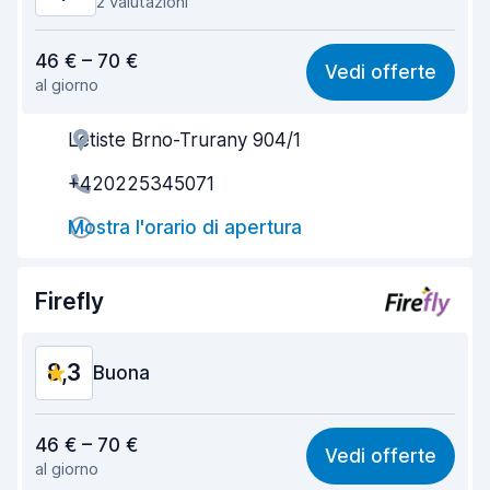
2 valutazioni
Rapporto qualità-prezzo
8,4
46 € – 70 €
Vedi offerte
al giorno
Facile da trovare
8,2
Letiste Brno-Trurany 904/1
Gentilezza degli agenti
8,5
+420225345071
Rapidità del ritiro
8,0
Mostra l'orario di apertura
Rapidità della riconsegna
8,2
Pulizia del veicolo
8,6
Firefly
Condizioni dell'auto
8,7
8,3
Buona
Rapporto qualità-prezzo
8,4
46 € – 70 €
Vedi offerte
al giorno
Facile da trovare
8,2