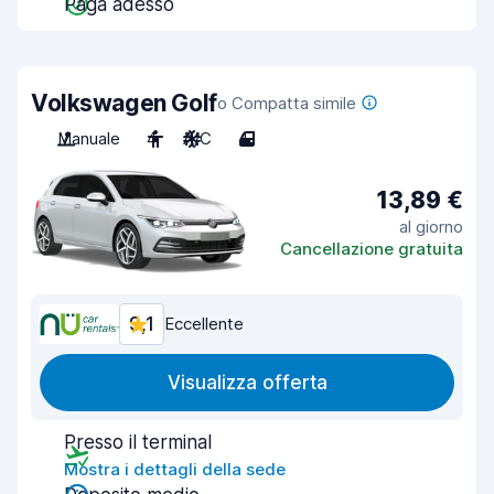
Paga adesso
Volkswagen Golf
o Compatta simile
Manuale
4
A/C
4
13,89 €
al giorno
Cancellazione gratuita
9,1
Eccellente
Visualizza offerta
Presso il terminal
Mostra i dettagli della sede