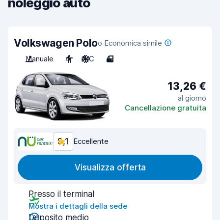
noleggio auto
Volkswagen Polo
o Economica simile
Manuale
4
A/C
4
13,26 €
al giorno
Cancellazione gratuita
9,1
Eccellente
Visualizza offerta
Presso il terminal
Mostra i dettagli della sede
Deposito medio