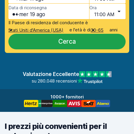
Data di riconsegna
Ora
mer 19 ago
11:00 AM
Il Paese di residenza del conducente è
e l'età è di
anni
Stati Uniti d'America (USA)
30-65
Cerca
Valutazione Eccellente
su 280.048 recensioni
1000+ fornitori
I prezzi più convenienti per il