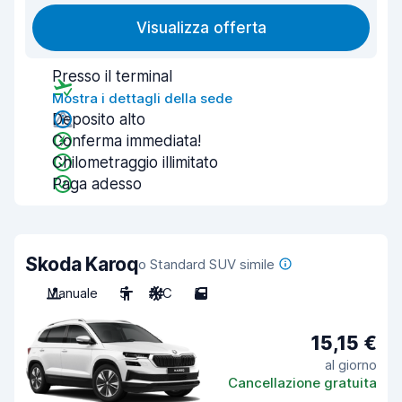
Visualizza offerta
Presso il terminal
Mostra i dettagli della sede
Deposito alto
Conferma immediata!
Chilometraggio illimitato
Paga adesso
Skoda Karoq
o Standard SUV simile
Manuale
5
A/C
5
15,15 €
al giorno
Cancellazione gratuita