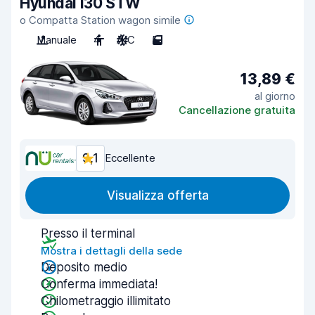
Hyundai i30 STW
o Compatta Station wagon simile
Manuale
4
A/C
5
13,89 €
al giorno
Cancellazione gratuita
9,1
Eccellente
Visualizza offerta
Presso il terminal
Mostra i dettagli della sede
Deposito medio
Conferma immediata!
Chilometraggio illimitato