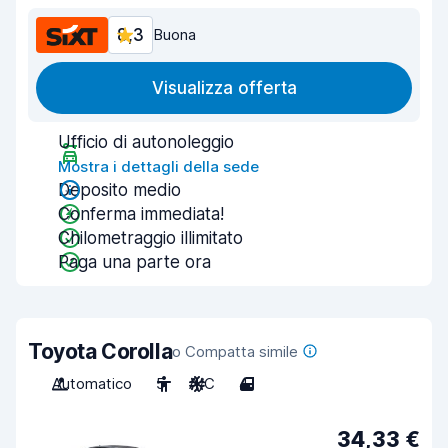
8,3
Buona
Visualizza offerta
Ufficio di autonoleggio
Mostra i dettagli della sede
Deposito medio
Conferma immediata!
Chilometraggio illimitato
Paga una parte ora
Toyota Corolla
o Compatta simile
Automatico
5
A/C
4
34,33 €