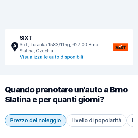
SIXT
Sixt, Turanka 1583/115g, 627 00 Brno-
A
Slatina, Czechia
Visualizza le auto disponibili
Quando prenotare un'auto a Brno
Slatina e per quanti giorni?
Prezzo del noleggio
Livello di popolarità
Du