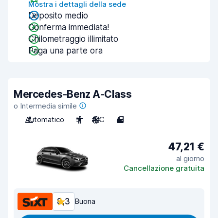
Mostra i dettagli della sede
Deposito medio
Conferma immediata!
Chilometraggio illimitato
Paga una parte ora
Mercedes-Benz A-Class
o Intermedia simile
Automatico
5
A/C
4
47,21 €
al giorno
Cancellazione gratuita
8,3
Buona