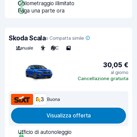
Chilometraggio illimitato
Paga una parte ora
Skoda Scala
o Compatta simile
Manuale
5
A/C
5
30,05 €
al giorno
Cancellazione gratuita
8,3
Buona
Visualizza offerta
Ufficio di autonoleggio