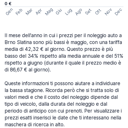
0 €
Mag
Gen
Ago
Nov
Dec
Feb
Mar
Lug
Apr
Set
Giu
Ott
Il mese dell'anno in cui i prezzi per il noleggio auto a
Brno Slatina sono più bassi è maggio, con una tariffa
media di 42,32 € al giorno. Questo prezzo è più
basso del 34% rispetto alla media annuale e del 51%
rispetto a giugno (durante il quale il prezzo medio è
di 86,67 € al giorno).
Queste informazioni ti possono aiutare a individuare
la bassa stagione. Ricorda però che si tratta solo di
valori medi e che il costo del noleggio dipende dal
tipo di veicolo, dalla durata del noleggio e dal
periodo di anticipo con cui prenoti. Per visualizzare i
prezzi esatti inserisci le date che ti interessano nella
maschera di ricerca in alto.