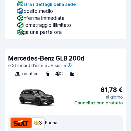
Mostra i dettagli della sede
Deposito medio
Conferma immediata!
Chilometraggio illimitato
Paga una parte ora
Mercedes-Benz GLB 200d
o Standard d'élite SUV simile
Automatico
5
A/C
5
61,78 €
al giorno
Cancellazione gratuita
8,3
Buona