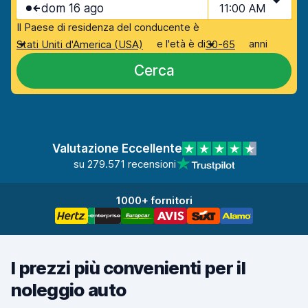
dom 16 ago
11:00 AM
Il Paese di residenza del conducente è
e l'età è di
anni
Stati Uniti d'America (USA)
30-65
Cerca
Valutazione Eccellente
su 279.571 recensioni
1000+ fornitori
I prezzi più convenienti per il
noleggio auto