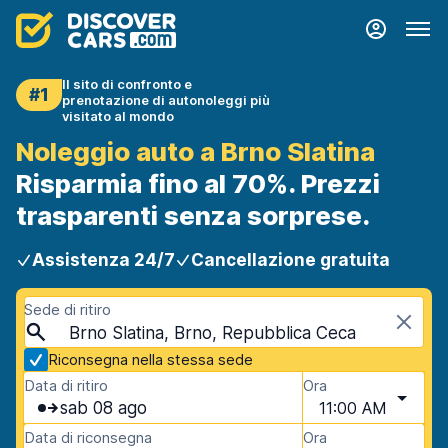
Il sito di confronto e
#1
prenotazione di autonoleggi più
visitato al mondo
Noleggio auto a Brno Slatina
Risparmia fino al 70%. Prezzi
trasparenti senza sorprese.
Assistenza 24/7
Cancellazione gratuita
Sede di ritiro
Brno Slatina, Brno, Repubblica Ceca
Riconsegna nella stessa sede
Data di ritiro
Ora
sab 08 ago
11:00 AM
Data di riconsegna
Ora