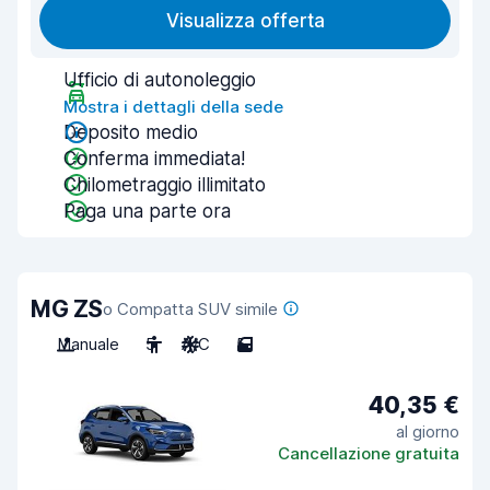
Visualizza offerta
Ufficio di autonoleggio
Mostra i dettagli della sede
Deposito medio
Conferma immediata!
Chilometraggio illimitato
Paga una parte ora
MG ZS
o Compatta SUV simile
Manuale
5
A/C
5
40,35 €
al giorno
Cancellazione gratuita