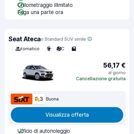
Chilometraggio illimitato
Paga una parte ora
Seat Ateca
o Standard SUV simile
Automatico
5
A/C
5
56,17 €
al giorno
Cancellazione gratuita
8,3
Buona
Visualizza offerta
Ufficio di autonoleggio