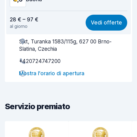
Rapporto qualità-prezzo
8,3
28 € – 97 €
Vedi offerte
al giorno
Facile da trovare
8,2
Sixt, Turanka 1583/115g, 627 00 Brno-
Gentilezza degli agenti
8,2
Slatina, Czechia
Rapidità del ritiro
8,0
+420724747200
Rapidità della riconsegna
8,2
Mostra l'orario di apertura
Pulizia del veicolo
8,9
Condizioni dell'auto
8,4
Servizio premiato