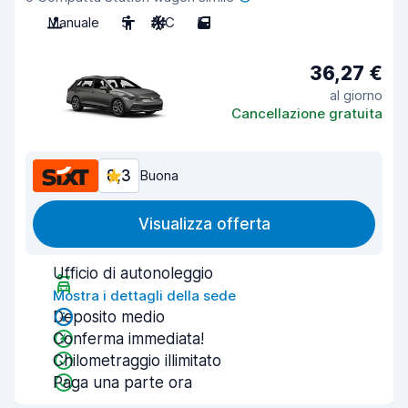
Manuale
5
A/C
5
36,27 €
al giorno
Cancellazione gratuita
8,3
Buona
Visualizza offerta
Ufficio di autonoleggio
Mostra i dettagli della sede
Deposito medio
Conferma immediata!
Chilometraggio illimitato
Paga una parte ora