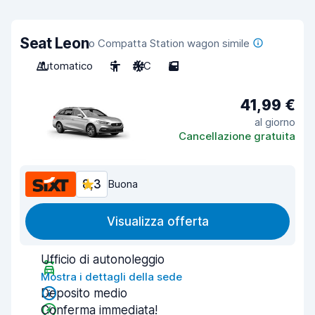
Seat Leon
o Compatta Station wagon simile
Automatico
5
A/C
5
41,99 €
al giorno
Cancellazione gratuita
8,3
Buona
Visualizza offerta
Ufficio di autonoleggio
Mostra i dettagli della sede
Deposito medio
Conferma immediata!