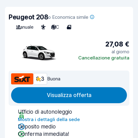
Peugeot 208
o Economica simile
Manuale
5
A/C
4
27,08 €
al giorno
Cancellazione gratuita
8,3
Buona
Visualizza offerta
Ufficio di autonoleggio
Mostra i dettagli della sede
Deposito medio
Conferma immediata!