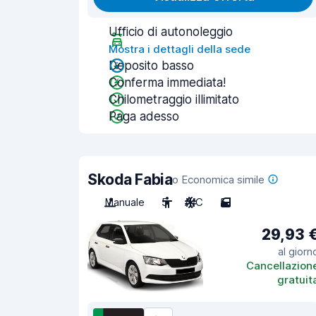
Ufficio di autonoleggio
Mostra i dettagli della sede
Deposito basso
Conferma immediata!
Chilometraggio illimitato
Paga adesso
Skoda Fabia
o Economica simile
Manuale
5
A/C
5
29,93 
al giorn
Cancellazion
gratuit