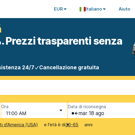
EUR
Italiano
Aiuto
ň
. Prezzi trasparenti senza
istenza 24/7
Cancellazione gratuita
Ora
Data di riconsegna
11:00 AM
mar 18 ago
e l'età è di
anni
iti d'America (USA)
30-65