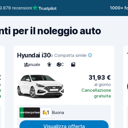
9.878 recensioni
1000+ fo
nti per il noleggio auto
Hyundai i30
o Compatta simile
Manuale
5
A/C
5
€
31,93 €
o
al giorno
e
Cancellazione
a
gratuita
8,1
Buona
Visualizza offerta