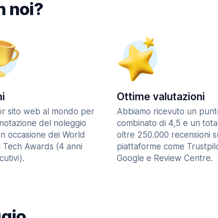
n noi?
i
Ottime valutazioni
ior sito web al mondo per
Abbiamo ricevuto un punt
enotazione del noleggio
combinato di 4,5 e un tota
in occasione dei World
oltre 250.000 recensioni s
l Tech Awards (4 anni
piattaforme come Trustpilo
utivi).
Google e Review Centre.
ggio