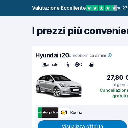
Valutazione Eccellente
su 27
I prezzi più convenie
Hyundai i20
o Economica simile
Manuale
5
A/C
4
27,80 
al giorn
Cancellazion
gratuit
8,1
Buona
Visualizza offerta