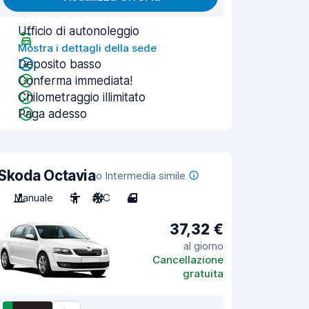
Ufficio di autonoleggio
Mostra i dettagli della sede
Deposito basso
Conferma immediata!
Chilometraggio illimitato
Paga adesso
Skoda Octavia
o Intermedia simile
Manuale
5
A/C
4
37,32 €
al giorno
Cancellazione
gratuita