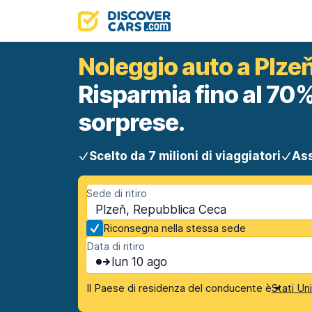
Noleggio auto a Plze
Risparmia fino al 70%
sorprese.
Scelto da 7 milioni di viaggiatori
Ass
Sede di ritiro
Plzeň, Repubblica Ceca
Riconsegna nella stessa sede
Data di ritiro
lun 10 ago
Il Paese di residenza del conducente è
Stati Un