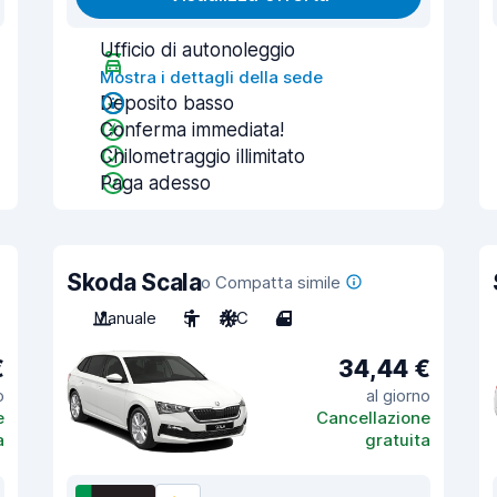
Ufficio di autonoleggio
Mostra i dettagli della sede
Deposito basso
Conferma immediata!
Chilometraggio illimitato
Paga adesso
Skoda Scala
o Compatta simile
Manuale
5
A/C
4
€
34,44 €
o
al giorno
e
Cancellazione
a
gratuita