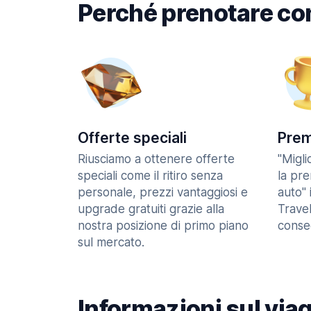
Perché prenotare co
Offerte speciali
Prem
Riusciamo a ottenere offerte
"Migl
speciali come il ritiro senza
la pr
personale, prezzi vantaggiosi e
auto" 
upgrade gratuiti grazie alla
Trave
nostra posizione di primo piano
consec
sul mercato.
Informazioni sul via