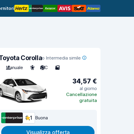
rnitori
Toyota Corolla
o Intermedia simile
Manuale
5
A/C
5
34,57 €
al giorno
Cancellazione
gratuita
8,1
Buona
Visualizza offerta