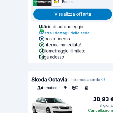
8,1
Buona
Visualizza offerta
Ufficio di autonoleggio
Mostra i dettagli della sede
Deposito medio
Conferma immediata!
Chilometraggio illimitato
Paga adesso
Skoda Octavia
o Intermedia simile
Automatico
5
A/C
4
38,93 
al giorn
Cancellazion