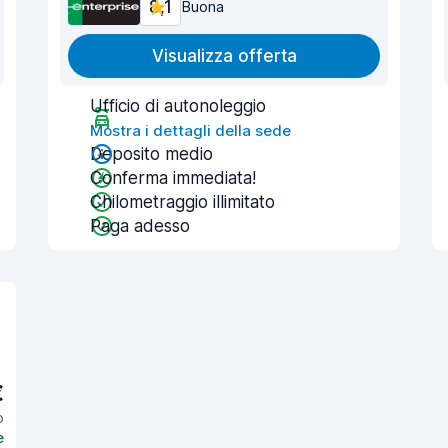
8,1
Buona
Visualizza offerta
Ufficio di autonoleggio
Mostra i dettagli della sede
Deposito medio
Conferma immediata!
Chilometraggio illimitato
Paga adesso
€
o
e