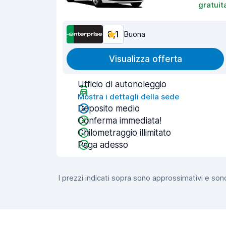
gratuit
8,1
Buona
Visualizza offerta
Ufficio di autonoleggio
Mostra i dettagli della sede
Deposito medio
Conferma immediata!
Chilometraggio illimitato
Paga adesso
I prezzi indicati sopra sono approssimativi e sono