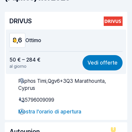
DRIVUS
8,6
Ottimo
Rapporto qualità-prezzo
8,8
50 € – 284 €
Vedi offerte
al giorno
Facile da trovare
8,2
Paphos Timi,Qgv6+3Q3 Marathounta,
Gentilezza degli agenti
9,0
Cyprus
Rapidità del ritiro
8,0
+35796009099
Rapidità della riconsegna
8,2
Mostra l'orario di apertura
Pulizia del veicolo
9,0
Autounion