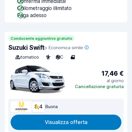
Conferma immediata!
Chilometraggio illimitato
Paga adesso
Conducente aggiuntivo gratuito
Suzuki Swift
o Economica simile
Automatico
5
A/C
4
17,46 €
al giorno
Cancellazione gratuita
8,4
Buona
Visualizza offerta