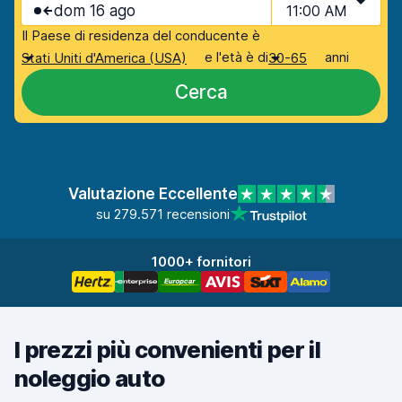
dom 16 ago
11:00 AM
Il Paese di residenza del conducente è
e l'età è di
anni
Stati Uniti d'America (USA)
30-65
Cerca
Valutazione Eccellente
su 279.571 recensioni
1000+ fornitori
I prezzi più convenienti per il
noleggio auto