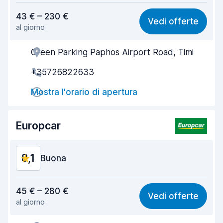
Rapporto qualità-prezzo
7,6
43 € – 230 €
Vedi offerte
al giorno
Facile da trovare
8,2
Green Parking Paphos Airport Road, Timi
Gentilezza degli agenti
8,1
+35726822633
Rapidità del ritiro
8,0
Mostra l'orario di apertura
Rapidità della riconsegna
8,2
Pulizia del veicolo
9,0
Europcar
Condizioni dell'auto
8,6
8,1
Buona
Rapporto qualità-prezzo
7,5
45 € – 280 €
Vedi offerte
al giorno
Facile da trovare
8,2