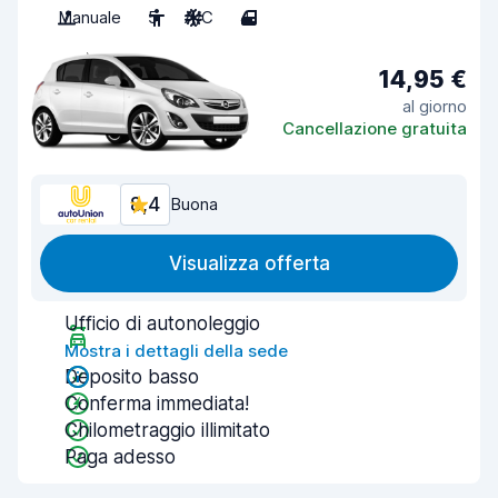
Manuale
5
A/C
4
14,95 €
al giorno
Cancellazione gratuita
8,4
Buona
Visualizza offerta
Ufficio di autonoleggio
Mostra i dettagli della sede
Deposito basso
Conferma immediata!
Chilometraggio illimitato
Paga adesso