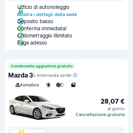
Ufficio di autonoleggio
Mostra i dettagli della sede
Deposito basso
Conferma immediata!
Chilometraggio illimitato
Paga adesso
Conducente aggiuntivo gratuito
Mazda 3
o Intermedia simile
Automatico
5
A/C
5
28,07 €
al giorno
Cancellazione gratuita