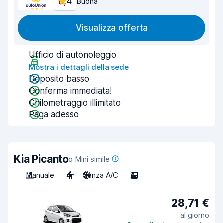
8,4
Buona
Visualizza offerta
Ufficio di autonoleggio
Mostra i dettagli della sede
Deposito basso
Conferma immediata!
Chilometraggio illimitato
Paga adesso
Kia Picanto
o Mini simile
Manuale
4
Senza A/C
2
28,71 €
al giorno