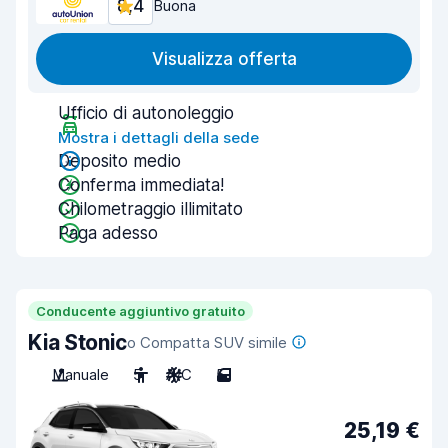
8,4
Buona
Visualizza offerta
Ufficio di autonoleggio
Mostra i dettagli della sede
Deposito medio
Conferma immediata!
Chilometraggio illimitato
Paga adesso
Conducente aggiuntivo gratuito
Kia Stonic
o Compatta SUV simile
Manuale
5
A/C
5
25,19 €