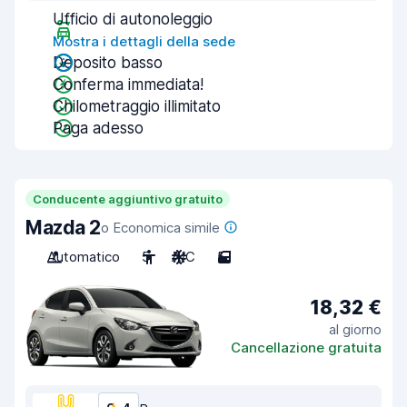
Ufficio di autonoleggio
Mostra i dettagli della sede
Deposito basso
Conferma immediata!
Chilometraggio illimitato
Paga adesso
Conducente aggiuntivo gratuito
Mazda 2
o Economica simile
Automatico
5
A/C
5
18,32 €
al giorno
Cancellazione gratuita