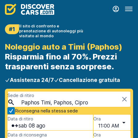
Il sito di confronto e
#1
prenotazione di autonoleggi più
visitato al mondo
Noleggio auto a Timi (Paphos)
Risparmia fino al 70%. Prezzi
trasparenti senza sorprese.
Assistenza 24/7
Cancellazione gratuita
Sede di ritiro
Paphos Timi, Paphos, Cipro
Riconsegna nella stessa sede
Data di ritiro
Ora
sab 08 ago
11:00 AM
Data di riconsegna
Ora