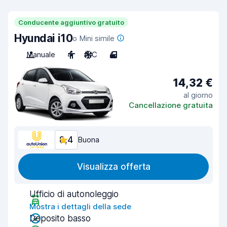
Conducente aggiuntivo gratuito
Hyundai i10
o Mini simile
Manuale
4
A/C
4
14,32 €
al giorno
Cancellazione gratuita
8,4
Buona
Visualizza offerta
Ufficio di autonoleggio
Mostra i dettagli della sede
Deposito basso