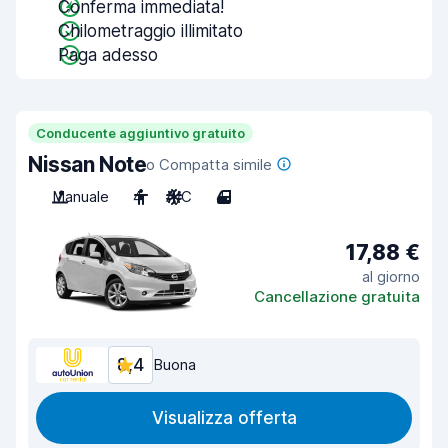
Conferma immediata!
Chilometraggio illimitato
Paga adesso
Conducente aggiuntivo gratuito
Nissan Note
o Compatta simile
Manuale
4
A/C
4
17,88 €
al giorno
Cancellazione gratuita
8,4
Buona
Visualizza offerta