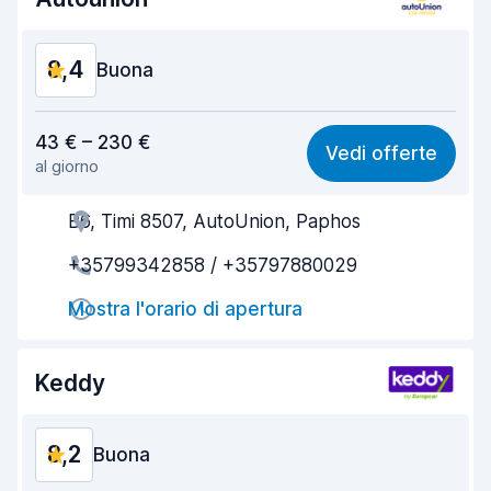
Condizioni dell'auto
8,8
8,4
Buona
Rapporto qualità-prezzo
8,7
43 € – 230 €
Vedi offerte
al giorno
Facile da trovare
8,2
B6, Timi 8507, AutoUnion, Paphos
Gentilezza degli agenti
8,8
+35799342858 / +35797880029
Rapidità del ritiro
8,0
Mostra l'orario di apertura
Rapidità della riconsegna
8,2
Pulizia del veicolo
8,8
Keddy
Condizioni dell'auto
8,4
8,2
Buona