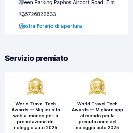
Green Parking Paphos Airport Road, Timi
Gentilezza degli agenti
8,3
+35726822633
Rapidità del ritiro
8,0
Mostra l'orario di apertura
Rapidità della riconsegna
8,2
Pulizia del veicolo
8,7
Condizioni dell'auto
8,1
Servizio premiato
World Travel Tech
World Travel Tech
Awards — Miglior sito
Awards — Migliore app
web al mondo per la
al mondo per la
prenotazione del
prenotazione del
noleggio auto 2025
noleggio auto 2025