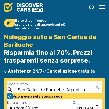
Il sito di confronto e
#1
prenotazione di autonoleggi più
visitato al mondo
Noleggio auto a San Carlos de
Bariloche
Risparmia fino al 70%. Prezzi
trasparenti senza sorprese.
Assistenza 24/7
Cancellazione gratuita
Sede di ritiro
San Carlos de Bariloche, Argentina
Riconsegna nella stessa sede
Data di ritiro
Ora
dom 09 ago
11:00 AM