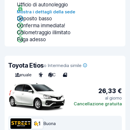
Ufficio di autonoleggio
Mostra i dettagli della sede
Deposito basso
Conferma immediata!
Chilometraggio illimitato
Paga adesso
Toyota Etios
o Intermedia simile
Manuale
5
A/C
4
26,33 €
al giorno
Cancellazione gratuita
8,1
Buona