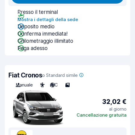
Presso il terminal
Mostra i dettagli della sede
Deposito medio
Conferma immediata!
Chilometraggio illimitato
Paga adesso
Fiat Cronos
o Standard simile
Manuale
5
A/C
5
32,02 €
al giorno
Cancellazione gratuita