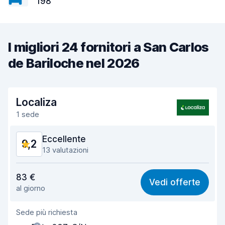
198
I migliori 24 fornitori a San Carlos
de Bariloche nel 2026
Localiza
1 sede
Eccellente
9,2
13 valutazioni
Rapporto qualità-prezzo
8,7
83 €
Vedi offerte
al giorno
Facile da trovare
9,5
Sede più richiesta
Gentilezza degli agenti
9,2