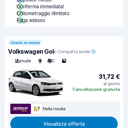
Conferma immediata!
Chilometraggio illimitato
Paga adesso
Check-in online
Volkswagen Gol
o Compatta simile
Manuale
5
A/C
5
31,72 €
al giorno
Cancellazione gratuita
7,7
Nella media
Visualizza offerta