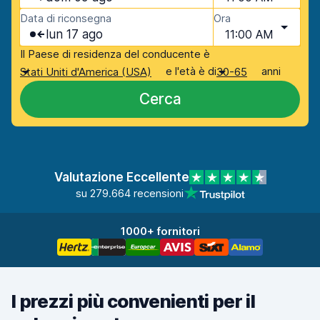
Data di riconsegna
Ora
lun 17 ago
11:00 AM
Il Paese di residenza del conducente è
e l'età è di
anni
Stati Uniti d'America (USA)
30-65
Cerca
Valutazione Eccellente
su 279.664 recensioni
1000+ fornitori
I prezzi più convenienti per il