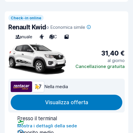
Check-in online
Renault Kwid
o Economica simile
Manuale
4
A/C
5
31,40 €
al giorno
Cancellazione gratuita
7,7
Nella media
Visualizza offerta
Presso il terminal
Mostra i dettagli della sede
Deposito medio