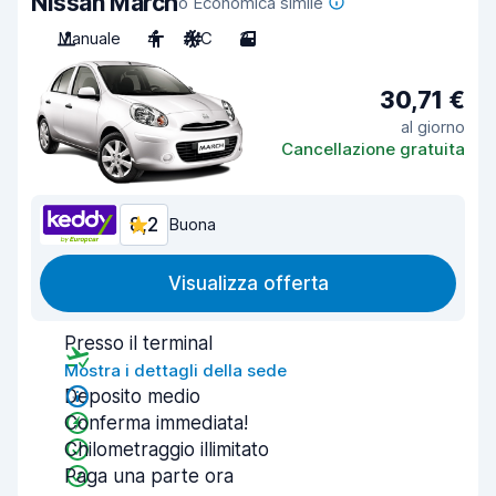
Nissan March
o Economica simile
Manuale
4
A/C
3
30,71 €
al giorno
Cancellazione gratuita
8,2
Buona
Visualizza offerta
Presso il terminal
Mostra i dettagli della sede
Deposito medio
Conferma immediata!
Chilometraggio illimitato
Paga una parte ora