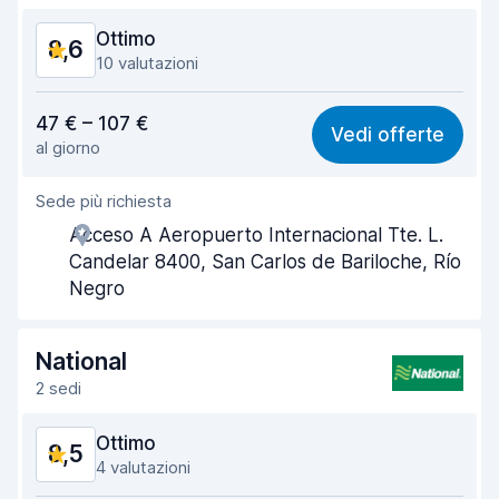
Condizioni dell'auto
9,0
Ottimo
8,6
10 valutazioni
Rapporto qualità-prezzo
8,4
47 € – 107 €
Vedi offerte
al giorno
Facile da trovare
8,5
Sede più richiesta
Gentilezza degli agenti
8,8
Acceso A Aeropuerto Internacional Tte. L.
Rapidità del ritiro
8,4
Candelar 8400, San Carlos de Bariloche, Río
Negro
Rapidità della riconsegna
8,6
Pulizia del veicolo
9,0
National
2 sedi
Condizioni dell'auto
8,6
Ottimo
8,5
4 valutazioni