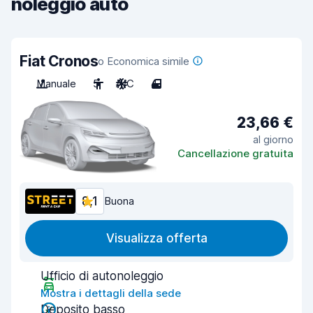
noleggio auto
Fiat Cronos
o Economica simile
Manuale
5
A/C
4
23,66 €
al giorno
Cancellazione gratuita
8,1
Buona
Visualizza offerta
Ufficio di autonoleggio
Mostra i dettagli della sede
Deposito basso