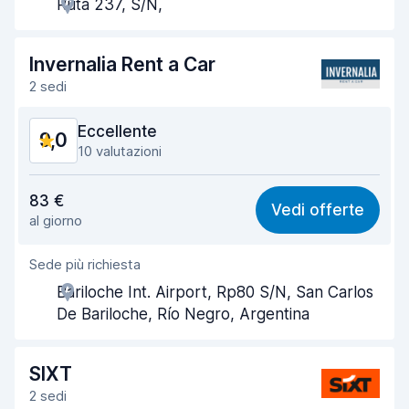
Ruta 237, S/N,
Rapidità del ritiro
8,9
Rapidità della riconsegna
9,3
Invernalia Rent a Car
2 sedi
Pulizia del veicolo
9,2
Eccellente
9,0
Condizioni dell'auto
9,2
10 valutazioni
Rapporto qualità-prezzo
8,2
83 €
Vedi offerte
al giorno
Facile da trovare
9,1
Sede più richiesta
Gentilezza degli agenti
9,3
Bariloche Int. Airport, Rp80 S/N, San Carlos
Rapidità del ritiro
9,2
De Bariloche, Río Negro, Argentina
Rapidità della riconsegna
9,3
SIXT
Pulizia del veicolo
9,1
2 sedi