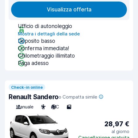
Visualizza offerta
Ufficio di autonoleggio
Mostra i dettagli della sede
Deposito basso
Conferma immediata!
Chilometraggio illimitato
Paga adesso
Check-in online
Renault Sandero
o Compatta simile
Manuale
5
A/C
5
28,97 €
al giorno
Cancellazione gratuita