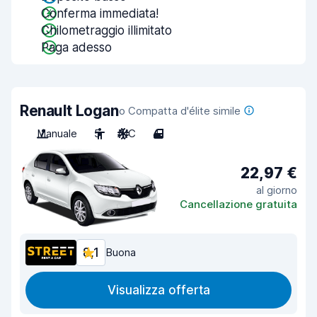
Conferma immediata!
Chilometraggio illimitato
Paga adesso
Renault Logan
o Compatta d'élite simile
Manuale
5
A/C
4
22,97 €
al giorno
Cancellazione gratuita
8,1
Buona
Visualizza offerta