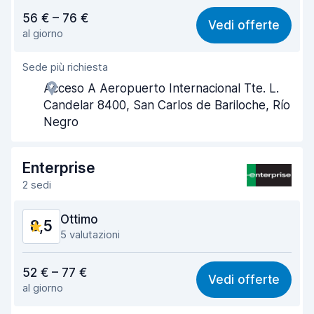
Rapporto qualità-prezzo
8,4
56 € – 76 €
Vedi offerte
al giorno
Facile da trovare
8,4
Sede più richiesta
Gentilezza degli agenti
8,6
Acceso A Aeropuerto Internacional Tte. L.
Rapidità del ritiro
8,2
Candelar 8400, San Carlos de Bariloche, Río
Negro
Rapidità della riconsegna
8,4
Pulizia del veicolo
8,7
Enterprise
2 sedi
Condizioni dell'auto
8,7
Ottimo
8,5
5 valutazioni
Rapporto qualità-prezzo
8,3
52 € – 77 €
Vedi offerte
al giorno
Facile da trovare
8,5