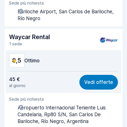
Sede più richiesta
Gentilezza degli agenti
8,7
Bariloche Airport, San Carlos de Bariloche,
Rapidità del ritiro
8,3
Río Negro
Rapidità della riconsegna
8,4
Waycar Rental
Pulizia del veicolo
8,6
1 sede
Condizioni dell'auto
8,5
8,5
Ottimo
Rapporto qualità-prezzo
8,8
45 €
Vedi offerte
al giorno
Facile da trovare
8,2
Sede più richiesta
Gentilezza degli agenti
8,9
Aeropuerto Internacional Teniente Luis
Rapidità del ritiro
8,0
Candelaria, Rp80 S/N, San Carlos De
Bariloche, Río Negro, Argentina
Rapidità della riconsegna
8,2