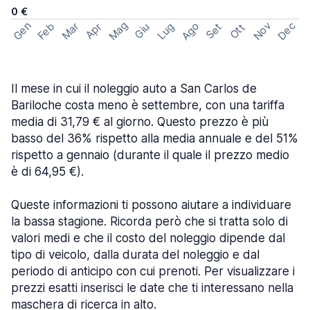
0 €
Mag
Gen
Ago
Nov
Dec
Feb
Mar
Lug
Apr
Set
Giu
Ott
Il mese in cui il noleggio auto a San Carlos de
Bariloche costa meno è settembre, con una tariffa
media di 31,79 € al giorno. Questo prezzo è più
basso del 36% rispetto alla media annuale e del 51%
rispetto a gennaio (durante il quale il prezzo medio
è di 64,95 €).
Queste informazioni ti possono aiutare a individuare
la bassa stagione. Ricorda però che si tratta solo di
valori medi e che il costo del noleggio dipende dal
tipo di veicolo, dalla durata del noleggio e dal
periodo di anticipo con cui prenoti. Per visualizzare i
prezzi esatti inserisci le date che ti interessano nella
maschera di ricerca in alto.