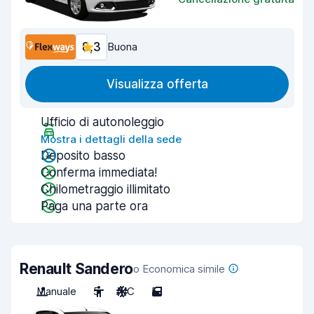
8,3
Buona
Visualizza offerta
Ufficio di autonoleggio
Mostra i dettagli della sede
Deposito basso
Conferma immediata!
Chilometraggio illimitato
Paga una parte ora
Renault Sandero
o Economica simile
Manuale
5
A/C
5