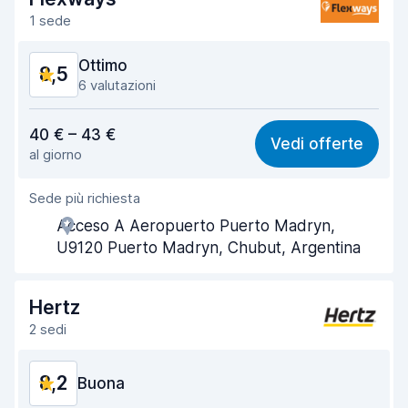
Pulizia del veicolo
8,7
1 sede
Condizioni dell'auto
8,4
Ottimo
8,5
6 valutazioni
Rapporto qualità-prezzo
8,1
40 € – 43 €
Vedi offerte
al giorno
Facile da trovare
8,7
Sede più richiesta
Gentilezza degli agenti
8,7
Acceso A Aeropuerto Puerto Madryn,
Rapidità del ritiro
8,7
U9120 Puerto Madryn, Chubut, Argentina
Rapidità della riconsegna
8,8
Hertz
Pulizia del veicolo
8,2
2 sedi
Condizioni dell'auto
7,9
8,2
Buona