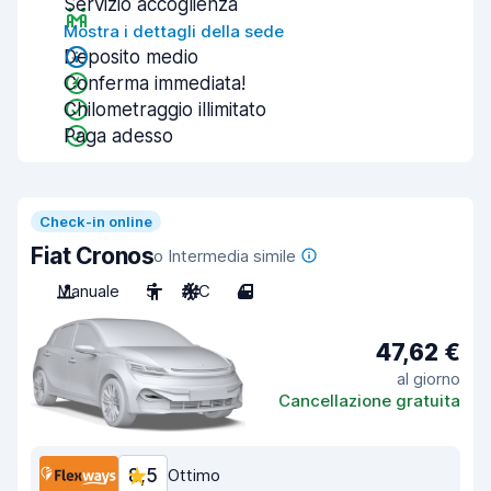
Servizio accoglienza
Mostra i dettagli della sede
Deposito medio
Conferma immediata!
Chilometraggio illimitato
Paga adesso
Check-in online
Fiat Cronos
o Intermedia simile
Manuale
5
A/C
4
47,62 €
al giorno
Cancellazione gratuita
8,5
Ottimo