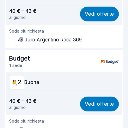
Rapporto qualità-prezzo
7,7
40 € – 43 €
Vedi offerte
al giorno
Facile da trovare
8,2
Sede più richiesta
Gentilezza degli agenti
8,4
Av Julio Argentino Roca 369
Rapidità del ritiro
8,0
Rapidità della riconsegna
8,2
Budget
1 sede
Pulizia del veicolo
8,6
8,2
Condizioni dell'auto
Buona
8,4
Rapporto qualità-prezzo
8,1
40 € – 43 €
Vedi offerte
al giorno
Facile da trovare
8,2
Sede più richiesta
Gentilezza degli agenti
8,2