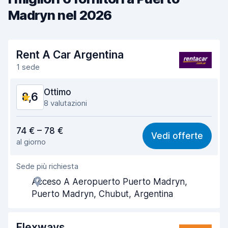
Madryn nel 2026
Rent A Car Argentina
1 sede
Ottimo
8,6
8 valutazioni
Rapporto qualità-prezzo
8,4
74 € – 78 €
Vedi offerte
al giorno
Facile da trovare
8,5
Sede più richiesta
Gentilezza degli agenti
8,8
Acceso A Aeropuerto Puerto Madryn,
Rapidità del ritiro
8,5
Puerto Madryn, Chubut, Argentina
Rapidità della riconsegna
8,6
Flexways