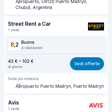
Aeropuerto, U9120 Puerto Madryn,
Rapidità del ritiro
8,0
Chubut, Argentina
Rapidità della riconsegna
8,2
Street Rent a Car
Pulizia del veicolo
8,2
1 sede
Condizioni dell'auto
8,3
Buona
8,2
4 valutazioni
Rapporto qualità-prezzo
7,7
43 € – 102 €
Vedi offerte
al giorno
Facile da trovare
8,3
Sede più richiesta
Gentilezza degli agenti
8,1
Aeropuerto Puerto Madryn, Puerto Madryn
Rapidità del ritiro
8,3
Rapidità della riconsegna
8,3
Avis
1 sede