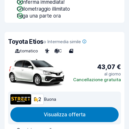
Conferma immediata!
Chilometraggio illimitato
Paga una parte ora
Toyota Etios
o Intermedia simile
Automatico
5
A/C
4
43,07 €
al giorno
Cancellazione gratuita
8,2
Buona
Visualizza offerta