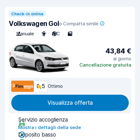
Check-in online
Volkswagen Gol
o Compatta simile
Manuale
5
A/C
5
43,84 €
al giorno
Cancellazione gratuita
8,5
Ottimo
Visualizza offerta
Servizio accoglienza
Mostra i dettagli della sede
Deposito basso