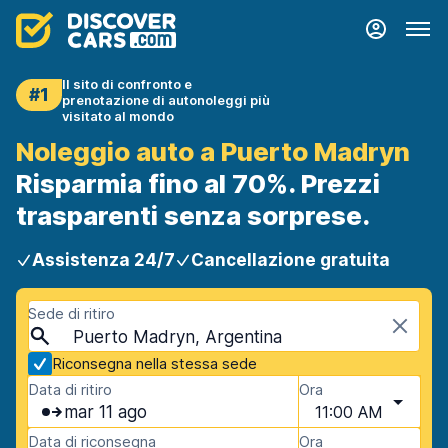
Il sito di confronto e
#1
prenotazione di autonoleggi più
visitato al mondo
Noleggio auto a Puerto Madryn
Risparmia fino al 70%. Prezzi
trasparenti senza sorprese.
Assistenza 24/7
Cancellazione gratuita
Sede di ritiro
Puerto Madryn, Argentina
Riconsegna nella stessa sede
Data di ritiro
Ora
mar 11 ago
11:00 AM
Data di riconsegna
Ora