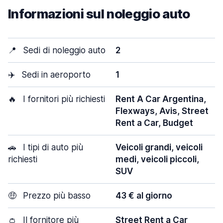
Informazioni sul noleggio auto
📍
Sedi di noleggio auto
2
✈️
Sedi in aeroporto
1
🔥
I fornitori più richiesti
Rent A Car Argentina,
Flexways, Avis, Street
Rent a Car, Budget
🚗
I tipi di auto più
Veicoli grandi, veicoli
richiesti
medi, veicoli piccoli,
SUV
🤑
Prezzo più basso
43 € al giorno
👛
Il fornitore più
Street Rent a Car