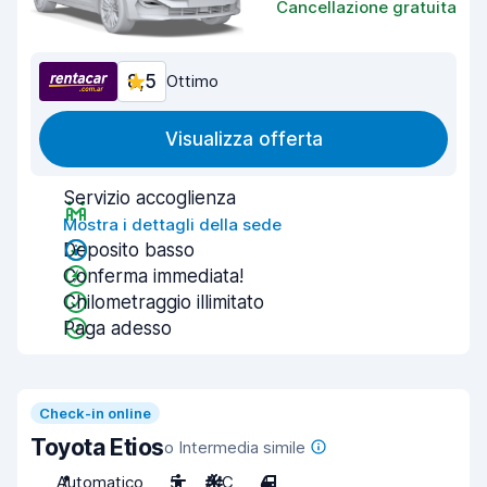
Cancellazione gratuita
8,5
Ottimo
Visualizza offerta
Servizio accoglienza
Mostra i dettagli della sede
Deposito basso
Conferma immediata!
Chilometraggio illimitato
Paga adesso
Check-in online
Toyota Etios
o Intermedia simile
Automatico
5
A/C
4