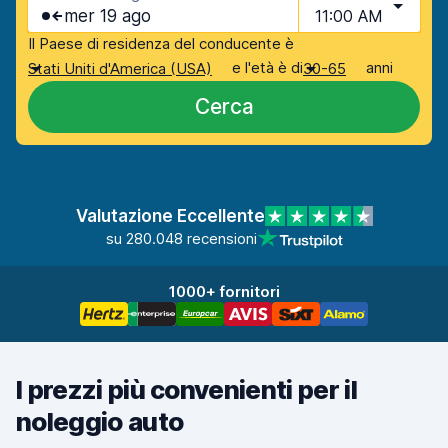
mer 19 ago
11:00 AM
Il Paese di residenza del conducente è
e l'età è di
anni
Stati Uniti d'America (USA)
30-65
Cerca
Valutazione Eccellente
su 280.048 recensioni
1000+ fornitori
I prezzi più convenienti per il
noleggio auto