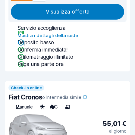
Visualizza offerta
Servizio accoglienza
Mostra i dettagli della sede
Deposito basso
Conferma immediata!
Chilometraggio illimitato
Paga una parte ora
Check-in online
Fiat Cronos
o Intermedia simile
Manuale
5
A/C
4
55,01 €
al giorno