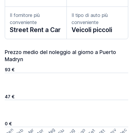
Il fornitore più
Il tipo di auto più
conveniente
conveniente
Street Rent a Car
Veicoli piccoli
Prezzo medio del noleggio al giorno a Puerto
Madryn
93 €
47 €
0 €
Mag
Gen
Ago
Nov
Dec
Feb
Mar
Lug
Apr
Set
Giu
Ott