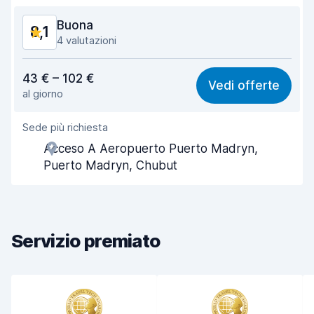
Pulizia del veicolo
8,4
Buona
8,1
Condizioni dell'auto
8,3
4 valutazioni
Rapporto qualità-prezzo
7,8
43 € – 102 €
Vedi offerte
al giorno
Facile da trovare
8,3
Sede più richiesta
Gentilezza degli agenti
8,1
Acceso A Aeropuerto Puerto Madryn,
Rapidità del ritiro
8,2
Puerto Madryn, Chubut
Rapidità della riconsegna
8,4
Pulizia del veicolo
8,1
Servizio premiato
Condizioni dell'auto
8,1