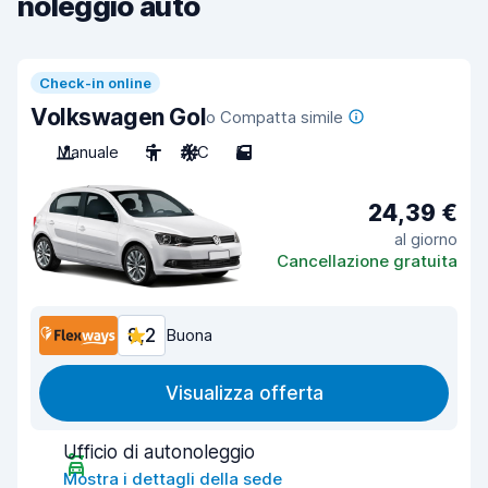
noleggio auto
Check-in online
Volkswagen Gol
o Compatta simile
Manuale
5
A/C
5
24,39 €
al giorno
Cancellazione gratuita
8,2
Buona
Visualizza offerta
Ufficio di autonoleggio
Mostra i dettagli della sede