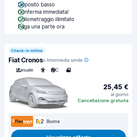
Deposito basso
Conferma immediata!
Chilometraggio illimitato
Paga una parte ora
Check-in online
Fiat Cronos
o Intermedia simile
Manuale
5
A/C
4
25,45 €
al giorno
Cancellazione gratuita
8,2
Buona