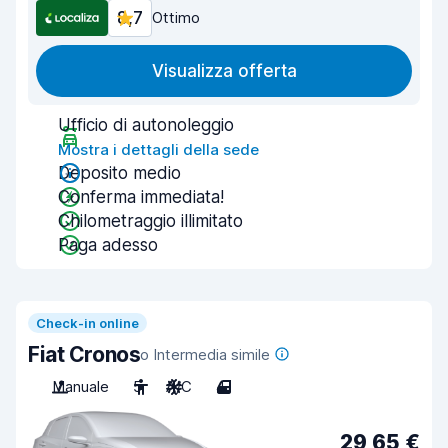
8,7
Ottimo
Visualizza offerta
Ufficio di autonoleggio
Mostra i dettagli della sede
Deposito medio
Conferma immediata!
Chilometraggio illimitato
Paga adesso
Check-in online
Fiat Cronos
o Intermedia simile
Manuale
5
A/C
4
29,65 €