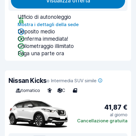
Visualizza offerta
Ufficio di autonoleggio
Mostra i dettagli della sede
Deposito medio
Conferma immediata!
Chilometraggio illimitato
Paga una parte ora
Nissan Kicks
o Intermedia SUV simile
Automatico
5
A/C
4
41,87 €
al giorno
Cancellazione gratuita