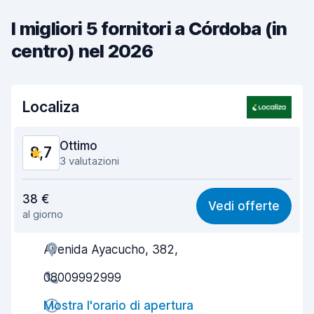
I migliori 5 fornitori a Córdoba (in
centro) nel 2026
Localiza
Ottimo
8,7
3 valutazioni
Rapporto qualità-prezzo
8,6
38 €
Vedi offerte
al giorno
Facile da trovare
8,3
Avenida Ayacucho, 382,
Gentilezza degli agenti
9,1
08009992999
Rapidità del ritiro
8,1
Mostra l'orario di apertura
Rapidità della riconsegna
8,3