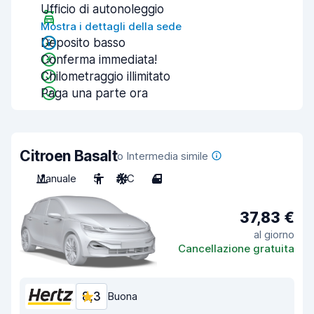
Ufficio di autonoleggio
Mostra i dettagli della sede
Deposito basso
Conferma immediata!
Chilometraggio illimitato
Paga una parte ora
Citroen Basalt
o Intermedia simile
Manuale
5
A/C
4
37,83 €
al giorno
Cancellazione gratuita
8,3
Buona