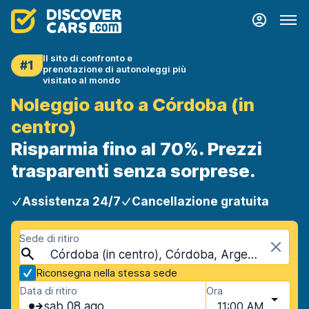
Il sito di confronto e
#1
prenotazione di autonoleggi più
visitato al mondo
Noleggio auto a Córdoba (in
centro)
Risparmia fino al 70%. Prezzi
trasparenti senza sorprese.
Assistenza 24/7
Cancellazione gratuita
Sede di ritiro
Córdoba (in centro), Córdoba, Argentina
Riconsegna nella stessa sede
Data di ritiro
Ora
sab 08 ago
11:00 AM