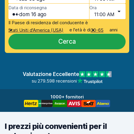
Data di riconsegna
Ora
dom 16 ago
11:00 AM
Il Paese di residenza del conducente è
e l'età è di
anni
Stati Uniti d'America (USA)
30-65
Cerca
Valutazione Eccellente
su 279.598 recensioni
1000+ fornitori
I prezzi più convenienti per il