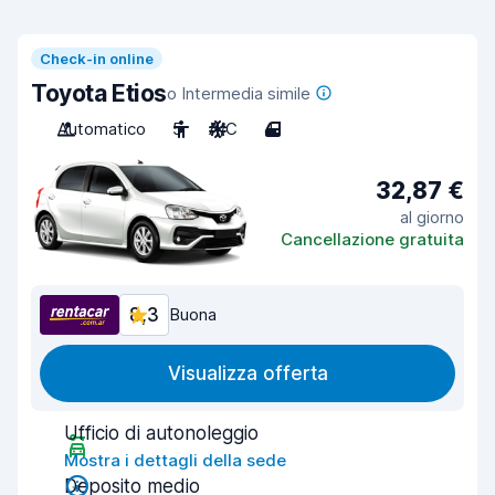
Check-in online
Toyota Etios
o Intermedia simile
Automatico
5
A/C
4
32,87 €
al giorno
Cancellazione gratuita
8,3
Buona
Visualizza offerta
Ufficio di autonoleggio
Mostra i dettagli della sede
Deposito medio