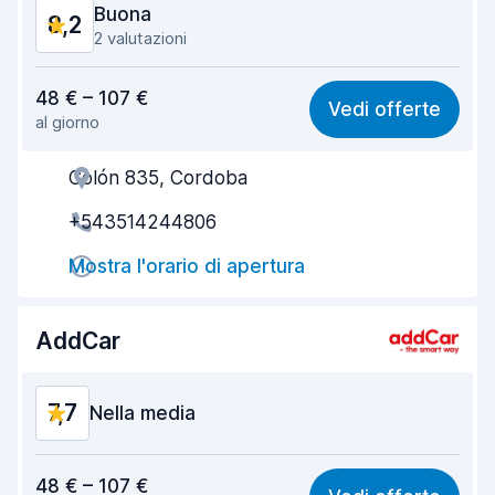
Buona
8,2
2 valutazioni
Rapporto qualità-prezzo
7,7
48 € – 107 €
Vedi offerte
al giorno
Facile da trovare
8,2
Colón 835, Cordoba
Gentilezza degli agenti
8,4
+543514244806
Rapidità del ritiro
8,0
Mostra l'orario di apertura
Rapidità della riconsegna
8,2
Pulizia del veicolo
8,6
AddCar
Condizioni dell'auto
8,4
7,7
Nella media
Rapporto qualità-prezzo
6,9
48 € – 107 €