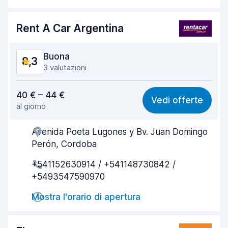
Pulizia del veicolo
9,1
Rent A Car Argentina
Condizioni dell'auto
9,1
Buona
8,3
3 valutazioni
Rapporto qualità-prezzo
8,4
40 € – 44 €
Vedi offerte
al giorno
Facile da trovare
8,1
Avenida Poeta Lugones y Bv. Juan Domingo
Gentilezza degli agenti
8,8
Perón, Cordoba
Rapidità del ritiro
7,9
+541152630914 / +541148730842 /
+5493547590970
Rapidità della riconsegna
8,1
Mostra l'orario di apertura
Pulizia del veicolo
8,7
Condizioni dell'auto
8,4