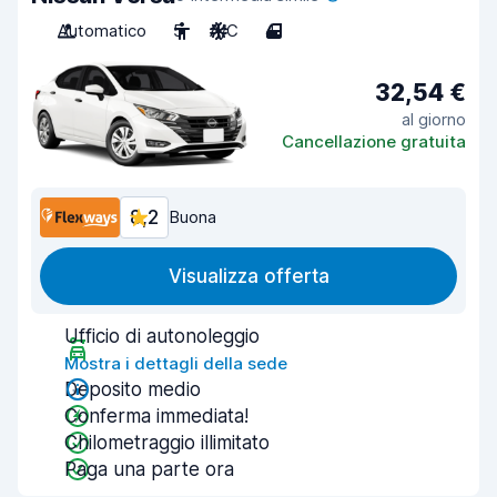
Automatico
5
A/C
4
32,54 €
al giorno
Cancellazione gratuita
8,2
Buona
Visualizza offerta
Ufficio di autonoleggio
Mostra i dettagli della sede
Deposito medio
Conferma immediata!
Chilometraggio illimitato
Paga una parte ora