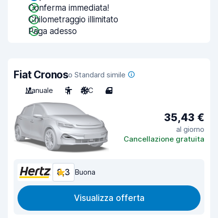
Conferma immediata!
Chilometraggio illimitato
Paga adesso
Fiat Cronos
o Standard simile
Manuale
5
A/C
4
35,43 €
al giorno
Cancellazione gratuita
8,3
Buona
Visualizza offerta