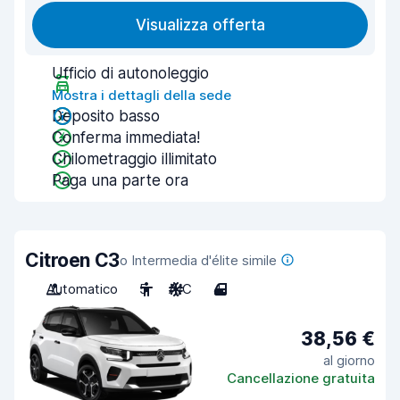
Visualizza offerta
Ufficio di autonoleggio
Mostra i dettagli della sede
Deposito basso
Conferma immediata!
Chilometraggio illimitato
Paga una parte ora
Citroen C3
o Intermedia d'élite simile
Automatico
5
A/C
4
38,56 €
al giorno
Cancellazione gratuita