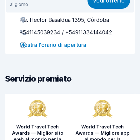
Vedi offerte
al giorno
Facile da trovare
8,2
Pje. Hector Basaldua 1395, Córdoba
Gentilezza degli agenti
7,6
+541145039234 / +54911334144042
Rapidità del ritiro
8,0
Mostra l'orario di apertura
Rapidità della riconsegna
8,2
Pulizia del veicolo
7,6
Condizioni dell'auto
7,3
Servizio premiato
World Travel Tech
World Travel Tech
Awards — Miglior sito
Awards — Migliore app
web al mondo per la
al mondo per la