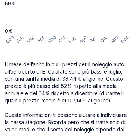
59 €
0 €
Mag
Gen
Ago
Nov
Dec
Feb
Mar
Lug
Apr
Set
Giu
Ott
Il mese dell'anno in cui i prezzi per il noleggio auto
all’aeroporto di El Calafate sono più bassi è luglio,
con una tariffa media di 38,44 € al giorno. Questo
prezzo è più basso del 52% rispetto alla media
annuale e del 64% rispetto a dicembre (durante il
quale il prezzo medio è di 107,14 € al giorno).
Queste informazioni ti possono aiutare a individuare
la bassa stagione. Ricorda però che si tratta solo di
valori medi e che il costo del noleggio dipende dal