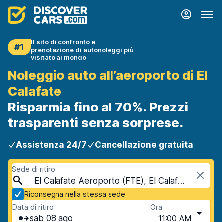
Il sito di confronto e
#1
prenotazione di autonoleggi più
visitato al mondo
Noleggio auto all’aeroporto di El
Calafate
Risparmia fino al 70%. Prezzi
trasparenti senza sorprese.
Assistenza 24/7
Cancellazione gratuita
Sede di ritiro
El Calafate Aeroporto (FTE), El Calafate, Argentina
Riconsegna nella stessa sede
Data di ritiro
Ora
sab 08 ago
11:00 AM