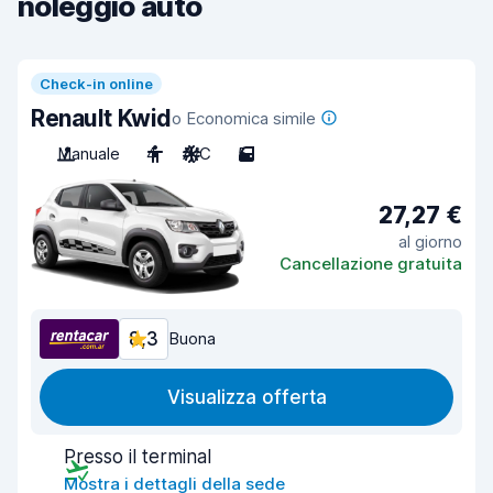
noleggio auto
Check-in online
Renault Kwid
o Economica simile
Manuale
4
A/C
5
27,27 €
al giorno
Cancellazione gratuita
8,3
Buona
Visualizza offerta
Presso il terminal
Mostra i dettagli della sede