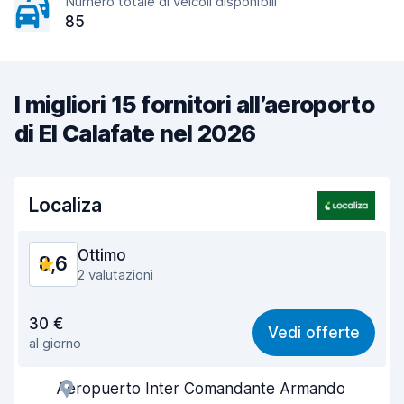
Numero totale di veicoli disponibili
85
I migliori 15 fornitori all’aeroporto
di El Calafate nel 2026
Localiza
Ottimo
8,6
2 valutazioni
Rapporto qualità-prezzo
8,6
30 €
Vedi offerte
al giorno
Facile da trovare
8,2
Aeropuerto Inter Comandante Armando
Gentilezza degli agenti
9,1