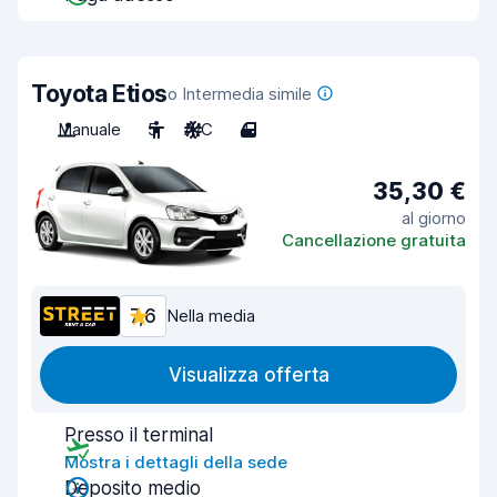
Toyota Etios
o Intermedia simile
Manuale
5
A/C
4
35,30 €
al giorno
Cancellazione gratuita
7,6
Nella media
Visualizza offerta
Presso il terminal
Mostra i dettagli della sede
Deposito medio