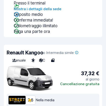
Presso il terminal
Mostra i dettagli della sede
Deposito medio
Conferma immediata!
Chilometraggio illimitato
Paga una parte ora
Renault Kangoo
o Intermedia simile
Manuale
2
A/C
4
37,32 €
al giorno
Cancellazione gratuita
7,6
Nella media