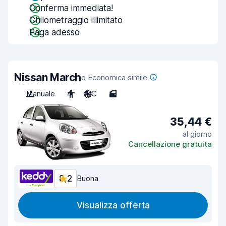
Conferma immediata!
Chilometraggio illimitato
Paga adesso
Nissan March
o Economica simile
Manuale
4
A/C
5
35,44 €
al giorno
Cancellazione gratuita
8,2
Buona
Visualizza offerta