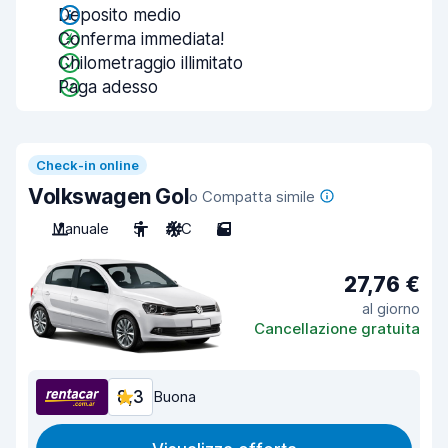
Deposito medio
Conferma immediata!
Chilometraggio illimitato
Paga adesso
Check-in online
Volkswagen Gol
o Compatta simile
Manuale
5
A/C
5
27,76 €
al giorno
Cancellazione gratuita
8,3
Buona