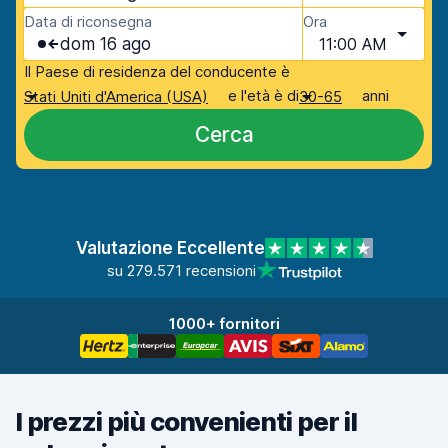
Data di riconsegna
Ora
dom 16 ago
11:00 AM
Il Paese di residenza del conducente è
e l'età è di
anni
Stati Uniti d'America (USA)
30-65
Cerca
Valutazione Eccellente
su 279.571 recensioni
1000+ fornitori
I prezzi più convenienti per il