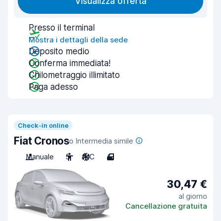
Visualizza offerta
Presso il terminal
Mostra i dettagli della sede
Deposito medio
Conferma immediata!
Chilometraggio illimitato
Paga adesso
Check-in online
Fiat Cronos
o Intermedia simile
Manuale
5
A/C
4
30,47 €
al giorno
Cancellazione gratuita