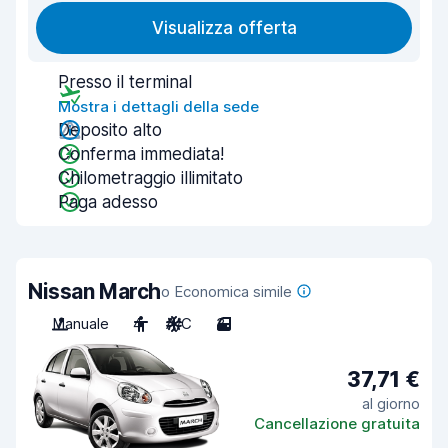
Visualizza offerta
Presso il terminal
Mostra i dettagli della sede
Deposito alto
Conferma immediata!
Chilometraggio illimitato
Paga adesso
Nissan March
o Economica simile
Manuale
4
A/C
3
37,71 €
al giorno
Cancellazione gratuita