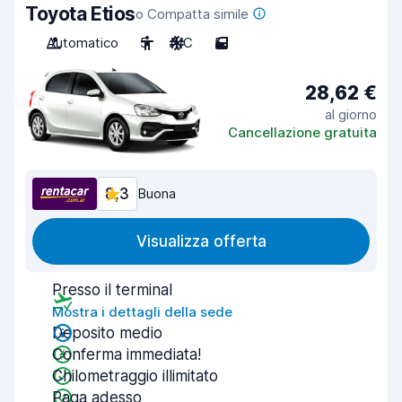
Toyota Etios
o Compatta simile
Automatico
5
A/C
5
28,62 €
al giorno
Cancellazione gratuita
8,3
Buona
Visualizza offerta
Presso il terminal
Mostra i dettagli della sede
Deposito medio
Conferma immediata!
Chilometraggio illimitato
Paga adesso