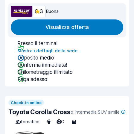
8,3
Buona
Visualizza offerta
Presso il terminal
Mostra i dettagli della sede
Deposito medio
Conferma immediata!
Chilometraggio illimitato
Paga adesso
Check-in online
Toyota Corolla Cross
o Intermedia SUV simile
Automatico
5
A/C
5